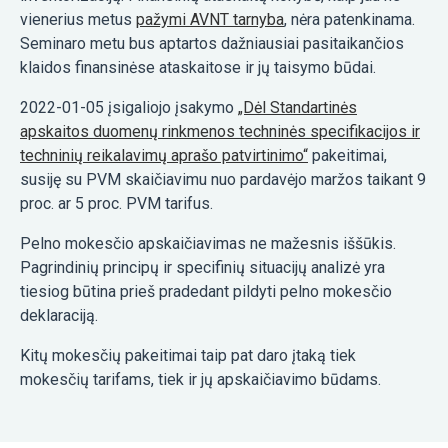
vienerius metus
pažymi AVNT tarnyba
, nėra patenkinama.
Seminaro metu bus aptartos dažniausiai pasitaikančios
klaidos finansinėse ataskaitose ir jų taisymo būdai.
2022-01-05 įsigaliojo įsakymo
„Dėl Standartinės
apskaitos duomenų rinkmenos techninės specifikacijos ir
techninių reikalavimų aprašo patvirtinimo“
pakeitimai,
susiję su PVM skaičiavimu nuo pardavėjo maržos taikant 9
proc. ar 5 proc. PVM tarifus.
Pelno mokesčio apskaičiavimas ne mažesnis iššūkis.
Pagrindinių principų ir specifinių situacijų analizė yra
tiesiog būtina prieš pradedant pildyti pelno mokesčio
deklaraciją.
Kitų mokesčių pakeitimai taip pat daro įtaką tiek
mokesčių tarifams, tiek ir jų apskaičiavimo būdams.