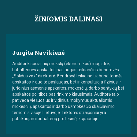
ŽINIOMIS DALINASI
Jurgita Navikienė
Auditorė, socialinių mokslų (ekonomikos) magistrė,
buhalterinės apskaitos paslaugas teikiančios bendrovės
„Solidus vox“ direktorė. Bendrovė teikia ne tik buhalterinės
apskaitos ir audito paslaugas, bet ir konsultuoja fizinius ir
juridinius asmenis apskaitos, mokesčių, darbo santykių bei
apskaitos politikos pasirinkimo klausimais. Auditorė taip
pat veda viešuosius ir vidinius mokymus aktualiomis
mokesčių, apskaitos ir darbo užmokesčio skaičiavimo
temomis visoje Lietuvoje. Lektorės straipsniai yra
publikuojami buhalterių profesinėje spaudoje.