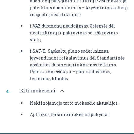
duomenų palyginimas su kitų PVM mokėtojų
pateiktais duomenimis – kryžminimas. Kaip
reaguoti į neatitikimus?
i.VAZ duomenų naudojimas. Grėsmės dėl
neatitikimų ir pakrovimo bei iškrovimo
vietų.
i.SAF-T. Sąskaitų plano suderinimas,
įgyvendinant reikalavimus dėl Standartinės
apskaitos duomenų rinkmenos teikimo.
Pateikimo iššūkiai – pareikalavimas,
terminai, klaidos.
Kiti mokesčiai:
Nekilnojamojo turto mokesčio aktualijos.
Aplinkos teršimo mokesčio pokyčiai.