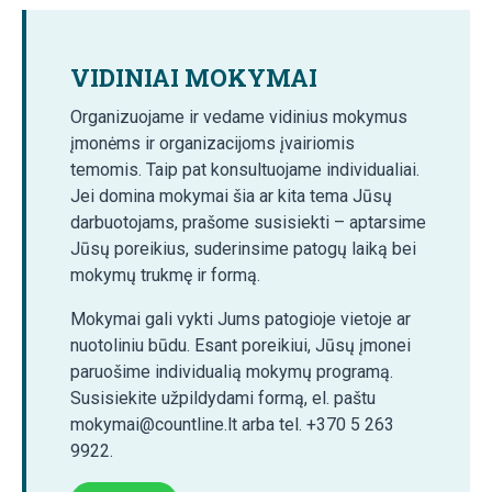
VIDINIAI MOKYMAI
Organizuojame ir vedame vidinius mokymus
įmonėms ir organizacijoms įvairiomis
temomis. Taip pat konsultuojame individualiai.
Jei domina mokymai šia ar kita tema Jūsų
darbuotojams, prašome susisiekti – aptarsime
Jūsų poreikius, suderinsime patogų laiką bei
mokymų trukmę ir formą.
Mokymai gali vykti Jums patogioje vietoje ar
nuotoliniu būdu. Esant poreikiui, Jūsų įmonei
paruošime individualią mokymų programą.
Susisiekite užpildydami formą, el. paštu
mokymai@countline.lt arba tel. +370 5 263
9922.