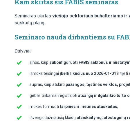
Kam skirtas šis FABIS seminaras
Seminaras skirtas
viešojo sektoriaus buhalteriams ir
sąskaitų planą.
Seminaro nauda dirbantiems su FAB
Dalyviai:
žinos, kaip
sukonfigūruoti FABIS šablonus ir nustaty
išmoks teisingai
įkelti likučius nuo 2026-01-01
ir tęst
supras, kaip atskirti
pažangos, tęstinės veiklos, proje
gebės tinkamai registruoti
atsargų ir ilgalaikio turto 
mokės formuoti
tarpines ir metines ataskaitas
,
išvengs dažniausių klaidų
atsiskaitymų, atostoginių re