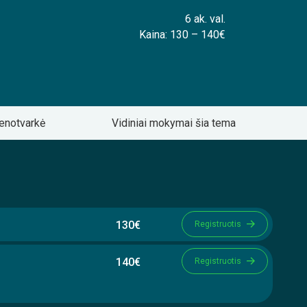
6 ak. val.
Kaina: 130 – 140€
enotvarkė
Vidiniai mokymai šia tema
130€
Registruotis
140€
Registruotis