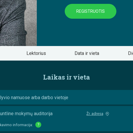
REGISTRUOTIS
Lektorius
Data ir vieta
Di
Laikas ir vieta
lyvio namuose arba darbo vietoje
untline mokymų auditorija
Žr. adresą
kavimo informacija:
?