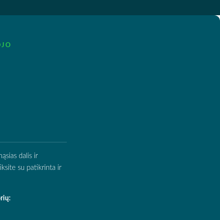
OJO
sias dalis ir
site su patikrinta ir
rių: