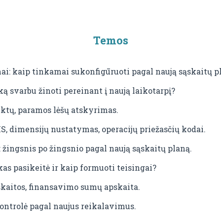
Temos
ai: kaip tinkamai sukonfigūruoti pagal naują sąskaitų p
ą svarbu žinoti pereinant į naują laikotarpį?
jektų, paramos lėšų atskyrimas.
 dimensijų nustatymas, operacijų priežasčių kodai.
: žingsnis po žingsnio pagal naują sąskaitų planą.
kas pasikeitė ir kaip formuoti teisingai?
kaitos, finansavimo sumų apskaita.
kontrolė pagal naujus reikalavimus.