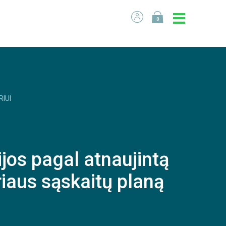
0
RIUI
jos pagal atnaujintą
riaus sąskaitų planą