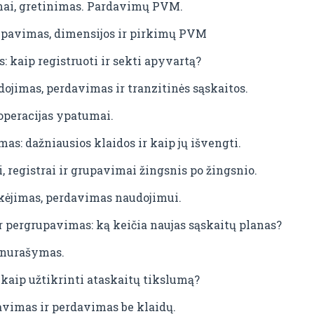
mai, gretinimas. Pardavimų PVM.
upavimas, dimensijos ir pirkimų PVM
: kaip registruoti ir sekti apyvartą?
dojimas, perdavimas ir tranzitinės sąskaitos.
operacijas ypatumai.
as: dažniausios klaidos ir kaip jų išvengti.
i, registrai ir grupavimai žingsnis po žingsnio.
okėjimas, perdavimas naudojimui.
ir pergrupavimas: ką keičia naujas sąskaitų planas?
r nurašymas.
: kaip užtikrinti ataskaitų tikslumą?
gavimas ir perdavimas be klaidų.