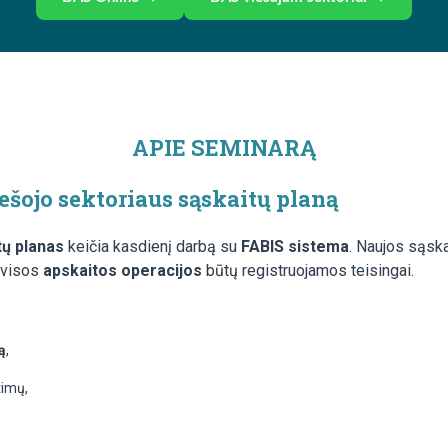
APIE SEMINARĄ
ešojo sektoriaus sąskaitų planą
tų planas
keičia kasdienį darbą su
FABIS sistema
. Naujos sąska
d visos
apskaitos operacijos
būtų registruojamos teisingai.
ą
,
timų,