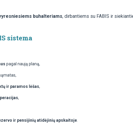
 vyresniesiems buhalteriams
, dirbantiems su FABIS ir siekianti
IS sistema
mus
pagal naują planą,
i sąmatas,
ktų ir paramos lėšas
,
operacijas
,
zervo ir pensijinių atidėjinių apskaitoje
.