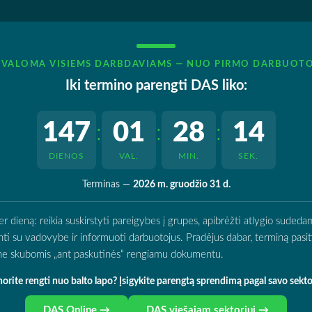
IVALOMA VISIEMS DARBDAVIAMS — NUO PIRMO DARBUOT
Iki termino parengti DAS liko:
147
01
28
13
:
:
:
DIENOS
VAL.
MIN.
SEK.
Terminas —
2026 m. gruodžio 31 d.
ieną: reikia suskirstyti pareigybes į grupes, apibrėžti atlygio sudedamą
rinti su vadovybe ir informuoti darbuotojus. Pradėjus dabar, terminą pasitik
o ne skubomis „ant paskutinės“ rengiamu dokumentu.
orite rengti nuo balto lapo? Įsigykite parengtą sprendimą pagal savo sekto
DAS Online →
DAS viešajam sektoriui →