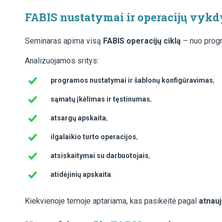
FABIS nustatymai ir operacijų vykd
Seminaras apima visą
FABIS operacijų ciklą
– nuo progr
Analizuojamos sritys:
programos nustatymai ir šablonų konfigūravimas
,
sąmatų įkėlimas ir tęstinumas
,
atsargų apskaita
,
ilgalaikio turto operacijos
,
atsiskaitymai su darbuotojais
,
atidėjinių apskaita
.
Kiekvienoje temoje aptariama, kas pasikeitė pagal
atnauj