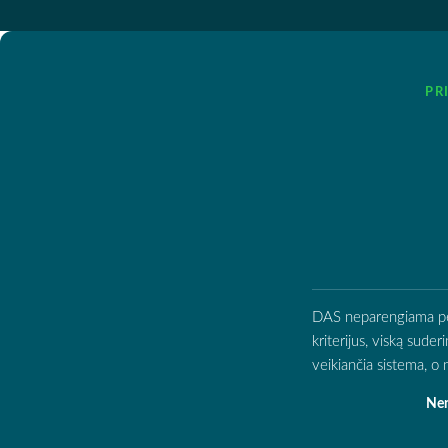
PR
DAS neparengiama per d
kriterijus, viską sude
veikiančia sistema, 
Nen