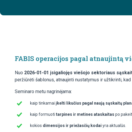
FABIS operacijos pagal atnaujintą vi
Nuo
2026-01-01 įsigaliojęs viešojo sektoriaus sąskai
peržiūrėti šablonus, atnaujinti nustatymus ir užtikrinti, ka
Seminaro metu nagrinėjama:
kaip tinkamai
įkelti likučius pagal naują sąskaitų plan
kaip formuoti
tarpines ir metines ataskaitas
po pakei
kokios
dimensijos ir priežasčių kodai
yra aktualūs.