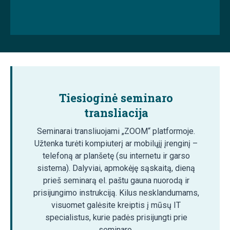
Tiesioginė seminaro
transliacija
Seminarai transliuojami „ZOOM“ platformoje.
Užtenka turėti kompiuterį ar mobilųjį įrenginį –
telefoną ar planšetę (su internetu ir garso
sistema). Dalyviai, apmokėję sąskaitą, dieną
prieš seminarą el. paštu gauna nuorodą ir
prisijungimo instrukciją. Kilus nesklandumams,
visuomet galėsite kreiptis į mūsų IT
specialistus, kurie padės prisijungti prie
seminaro.