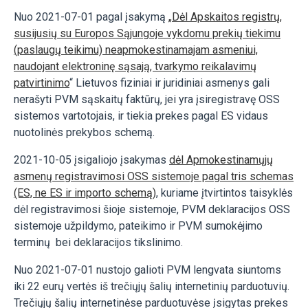
Nuo 2021-07-01 pagal įsakymą
„
Dėl Apskaitos registrų,
susijusių su Europos Sąjungoje vykdomu prekių tiekimu
(paslaugų teikimu) neapmokestinamajam asmeniui,
naudojant elektroninę sąsają, tvarkymo reikalavimų
patvirtinimo
“ Lietuvos fiziniai ir juridiniai asmenys gali
nerašyti PVM sąskaitų faktūrų, jei yra įsiregistravę OSS
sistemos vartotojais, ir tiekia prekes pagal ES vidaus
nuotolinės prekybos schemą.
2021-10-05 įsigaliojo įsakymas
dėl Apmokestinamųjų
asmenų registravimosi OSS sistemoje pagal tris schemas
(ES, ne ES ir importo schemą)
, kuriame įtvirtintos taisyklės
dėl registravimosi šioje sistemoje, PVM deklaracijos OSS
sistemoje užpildymo, pateikimo ir PVM sumokėjimo
terminų bei deklaracijos tikslinimo.
Nuo 2021-07-01 nustojo galioti PVM lengvata siuntoms
iki 22 eurų vertės iš trečiųjų šalių internetinių parduotuvių.
Trečiųjų šalių internetinėse parduotuvėse įsigytas prekes