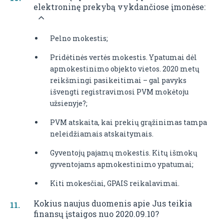
elektroninę prekybą vykdančiose įmonėse:
Pelno mokestis;
Pridėtinės vertės mokestis. Ypatumai dėl
apmokestinimo objekto vietos. 2020 metų
reikšmingi pasikeitimai – gal pavyks
išvengti registravimosi PVM mokėtoju
užsienyje?;
PVM atskaita, kai prekių grąžinimas tampa
neleidžiamais atskaitymais.
Gyventojų pajamų mokestis. Kitų išmokų
gyventojams apmokestinimo ypatumai;
Kiti mokesčiai, GPAIS reikalavimai.
Kokius naujus duomenis apie Jus teikia
finansų įstaigos nuo 2020.09.10?