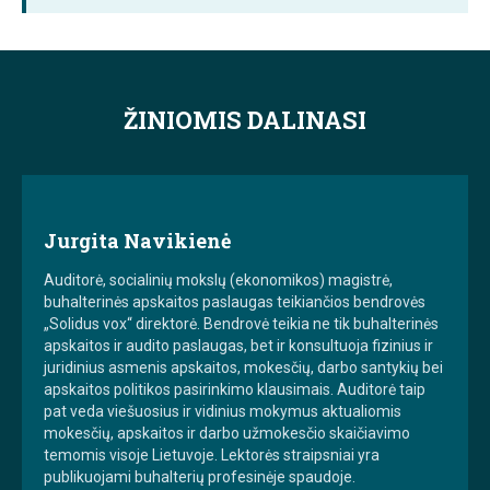
ŽINIOMIS DALINASI
Jurgita Navikienė
Auditorė, socialinių mokslų (ekonomikos) magistrė,
buhalterinės apskaitos paslaugas teikiančios bendrovės
„Solidus vox“ direktorė. Bendrovė teikia ne tik buhalterinės
apskaitos ir audito paslaugas, bet ir konsultuoja fizinius ir
juridinius asmenis apskaitos, mokesčių, darbo santykių bei
apskaitos politikos pasirinkimo klausimais. Auditorė taip
pat veda viešuosius ir vidinius mokymus aktualiomis
mokesčių, apskaitos ir darbo užmokesčio skaičiavimo
temomis visoje Lietuvoje. Lektorės straipsniai yra
publikuojami buhalterių profesinėje spaudoje.