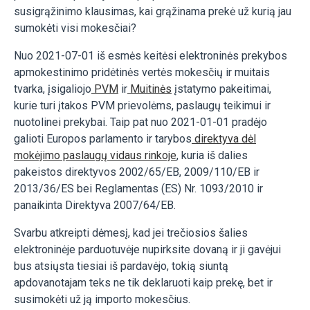
susigrąžinimo klausimas, kai grąžinama prekė už kurią jau
sumokėti visi mokesčiai?
Nuo 2021-07-01 iš esmės keitėsi elektroninės prekybos
apmokestinimo pridėtinės vertės mokesčių ir muitais
tvarka, įsigaliojo
PVM
ir
Muitinės
įstatymo pakeitimai,
kurie turi įtakos PVM prievolėms, paslaugų teikimui ir
nuotolinei prekybai. Taip pat nuo 2021-01-01 pradėjo
galioti Europos parlamento ir tarybos
direktyva dėl
mokėjimo paslaugų vidaus rinkoje
, kuria iš dalies
pakeistos direktyvos 2002/65/EB, 2009/110/EB ir
2013/36/ES bei Reglamentas (ES) Nr. 1093/2010 ir
panaikinta Direktyva 2007/64/EB.
Svarbu atkreipti dėmesį, kad jei trečiosios šalies
elektroninėje parduotuvėje nupirksite dovaną ir ji gavėjui
bus atsiųsta tiesiai iš pardavėjo, tokią siuntą
apdovanotajam teks ne tik deklaruoti kaip prekę, bet ir
susimokėti už ją importo mokesčius.