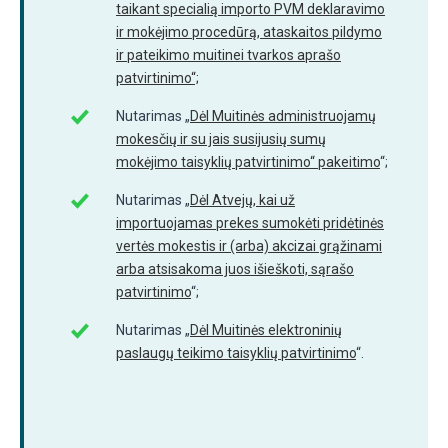
taikant specialią importo PVM deklaravimo
ir mokėjimo procedūrą, ataskaitos pildymo
ir pateikimo muitinei tvarkos aprašo
patvirtinimo“;
Nutarimas „
Dėl Muitinės administruojamų
mokesčių ir su jais susijusių sumų
mokėjimo taisyklių patvirtinimo“ pakeitimo
“;
Nutarimas „
Dėl Atvejų, kai už
importuojamas prekes sumokėti pridėtinės
vertės mokestis ir (arba) akcizai grąžinami
arba atsisakoma juos išieškoti, sąrašo
patvirtinimo
“;
Nutarimas „
Dėl Muitinės elektroninių
paslaugų teikimo taisyklių patvirtinimo
“.