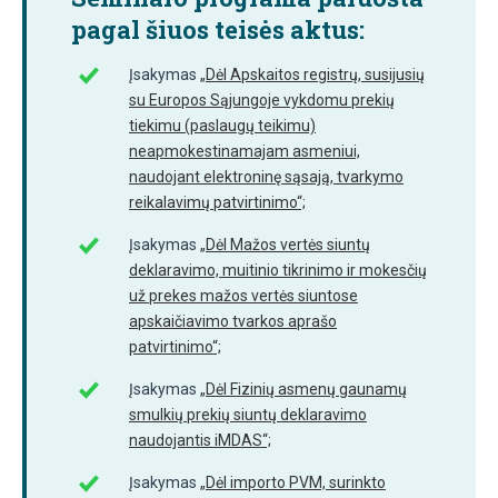
pagal šiuos teisės aktus:
Įsakymas
„Dėl Apskaitos registrų, susijusių
su Europos Sąjungoje vykdomu prekių
tiekimu (paslaugų teikimu)
neapmokestinamajam asmeniui,
naudojant elektroninę sąsają, tvarkymo
reikalavimų patvirtinimo“;
Įsakymas
„Dėl Mažos vertės siuntų
deklaravimo, muitinio tikrinimo ir mokesčių
už prekes mažos vertės siuntose
apskaičiavimo tvarkos aprašo
patvirtinimo“;
Įsakymas
„Dėl Fizinių asmenų gaunamų
smulkių prekių siuntų deklaravimo
naudojantis iMDAS“;
Įsakymas
„Dėl importo PVM, surinkto