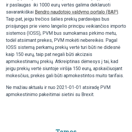
ir paslaugas iki 1000 eurų vertės galima deklaruoti
savarankiškai
Bendro naudotojo valdymo portalo (BAP)
.
Taip pat, jeigu trečios šalies prekių pardavėjas bus
prisijungęs prie vieno langelio principu veikiančios importo
sistemos (I
OSS), PVM bus sumokamas pirkimo metu,
todėl atsiimant prekes, PVM mokėti nebereikės. Pagal
IOSS sistemą perkamų prekių vertė turi būti ne didesnė
kaip 150 eurų, taip pat negali būti akcizais
apmokestinamų prekių. Atkreiptinas dėmesys į tai, kad
jeigu prekių vertė siuntoje viršija 150 eurų, apskaičiuojant
mokesčius, prekės gali būti apmokestintos muito tarifais.
Ne mažiau aktualu ir nuo 2021-01-01 atsiradę PVM
apmokestinimo pakeitimai sietini su Brexit.
Temos