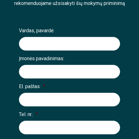
rekomenduojame užsisakyti šių mokymų priminimą
;
Vardas, pavardė:
Įmonės pavadinimas:
El. paštas:
*
Tel. nr.:
*