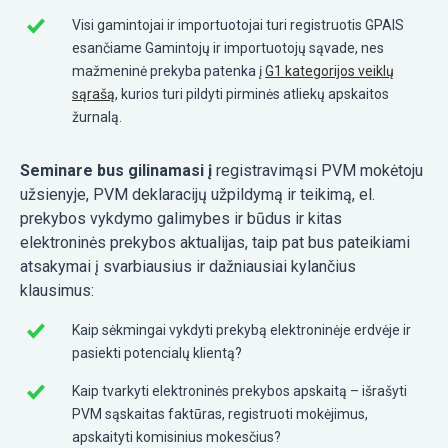
Visi gamintojai ir importuotojai turi registruotis GPAIS
esančiame Gamintojų ir importuotojų sąvade, nes
mažmeninė prekyba patenka į
G1 kategorijos veiklų
sąrašą
, kurios turi pildyti pirminės atliekų apskaitos
žurnalą.
Seminare bus gilinamasi į
registravimąsi PVM mokėtoju
užsienyje, PVM deklaracijų užpildymą ir teikimą, el.
prekybos vykdymo galimybes ir būdus ir kitas
elektroninės prekybos aktualijas, taip pat bus pateikiami
atsakymai į svarbiausius ir dažniausiai kylančius
klausimus:
Kaip sėkmingai vykdyti prekybą elektroninėje erdvėje ir
pasiekti potencialų klientą?
Kaip tvarkyti elektroninės prekybos apskaitą – išrašyti
PVM sąskaitas faktūras, registruoti mokėjimus,
apskaityti komisinius mokesčius?