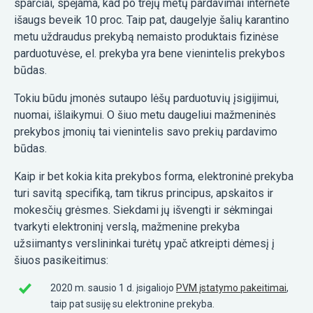
sparčiai, spėjama, kad po trejų metų pardavimai internete
išaugs beveik 10 proc. Taip pat, daugelyje šalių karantino
metu uždraudus prekybą nemaisto produktais fizinėse
parduotuvėse, el. prekyba yra bene vienintelis prekybos
būdas.
Tokiu būdu įmonės sutaupo lėšų parduotuvių įsigijimui,
nuomai, išlaikymui. O šiuo metu daugeliui mažmeninės
prekybos įmonių tai vienintelis savo prekių pardavimo
būdas.
Kaip ir bet kokia kita prekybos forma, elektroninė prekyba
turi savitą specifiką, tam tikrus principus, apskaitos ir
mokesčių grėsmes. Siekdami jų išvengti ir sėkmingai
tvarkyti elektroninį verslą, mažmenine prekyba
užsiimantys verslininkai turėtų ypač atkreipti dėmesį į
šiuos pasikeitimus:
2020 m. sausio 1 d. įsigaliojo
PVM įstatymo pakeitimai
,
taip pat susiję su elektronine prekyba.