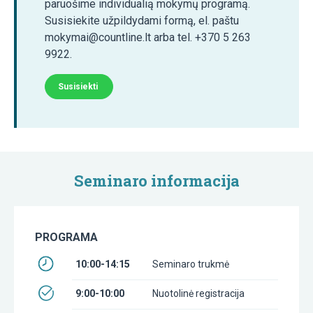
paruošime individualią mokymų programą.
Susisiekite užpildydami formą, el. paštu
mokymai@countline.lt arba tel. +370 5 263
9922.
Susisiekti
Seminaro informacija
PROGRAMA
10:00-14:15
Seminaro trukmė
9:00-10:00
Nuotolinė registracija