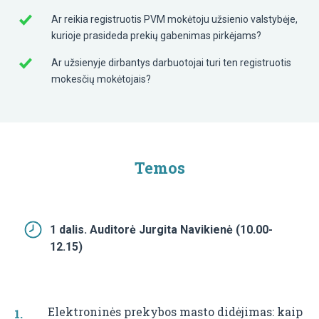
Ar reikia registruotis PVM mokėtoju užsienio valstybėje,
kurioje prasideda prekių gabenimas pirkėjams?
Ar užsienyje dirbantys darbuotojai turi ten registruotis
mokesčių mokėtojais?
Temos
1 dalis. Auditorė Jurgita Navikienė (10.00-
12.15)
Elektroninės prekybos masto didėjimas: kaip