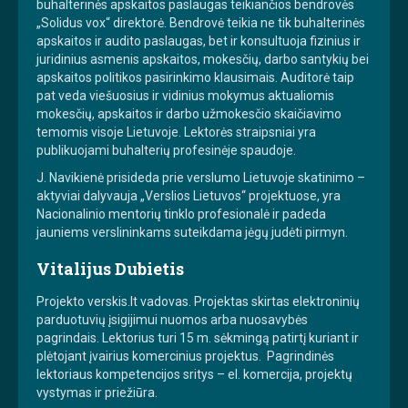
buhalterinės apskaitos paslaugas teikiančios bendrovės
„Solidus vox“ direktorė. Bendrovė teikia ne tik buhalterinės
apskaitos ir audito paslaugas, bet ir konsultuoja fizinius ir
juridinius asmenis apskaitos, mokesčių, darbo santykių bei
apskaitos politikos pasirinkimo klausimais. Auditorė taip
pat veda viešuosius ir vidinius mokymus aktualiomis
mokesčių, apskaitos ir darbo užmokesčio skaičiavimo
temomis visoje Lietuvoje. Lektorės straipsniai yra
publikuojami buhalterių profesinėje spaudoje.
J. Navikienė prisideda prie verslumo Lietuvoje skatinimo –
aktyviai dalyvauja „Verslios Lietuvos“ projektuose, yra
Nacionalinio mentorių tinklo profesionalė ir padeda
jauniems verslininkams suteikdama jėgų judėti pirmyn.
Vitalijus Dubietis
Projekto verskis.lt vadovas. Projektas skirtas elektroninių
parduotuvių įsigijimui nuomos arba nuosavybės
pagrindais. Lektorius turi 15 m. sėkmingą patirtį kuriant ir
plėtojant įvairius komercinius projektus. Pagrindinės
lektoriaus kompetencijos sritys – el. komercija, projektų
vystymas ir priežiūra.