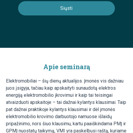
Apie seminarą
Elektromobiliai – šių dienų aktualijos. Įmonės vis dažniau
juos įsigyja, tačiau kaip apskaityti sunaudotą elektros
energiją elektromobilio įkrovimui ir kaip tai teisingai
atvaizduoti apskaitoje – tai dažnai kylantys klausimai. Taip
pat dažnai praktikoje kylantys klausimai ir dėl įmonės
elektromobilio krovimo darbuotojo namuose išlaidų
pripažinimo, nors šiuo klausimu, kartu paaiškindama PMĮ ir
GPMĮ nuostatų taikymą, VMI yra paskelbusi raštą, kuriame