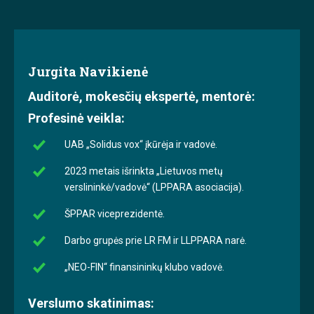
Jurgita Navikienė
Auditorė, mokesčių ekspertė, mentorė:
Profesinė veikla:
UAB „Solidus vox“ įkūrėja ir vadovė.
2023 metais išrinkta „Lietuvos metų
verslininkė/vadovė“ (LPPARA asociacija).
ŠPPAR viceprezidentė.
Darbo grupės prie LR FM ir LLPPARA narė.
„NEO-FIN“ finansininkų klubo vadovė.
Verslumo skatinimas: