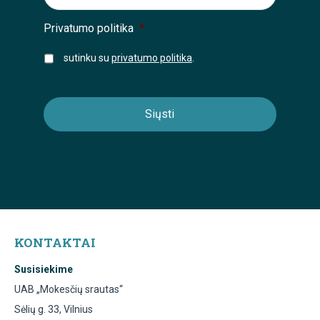
Privatumo politika
*
sutinku su
privatumo politika
.
KONTAKTAI
Susisiekime
UAB „Mokesčių srautas“
Sėlių g. 33, Vilnius