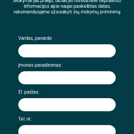
Mokymai jau praėjo, tačiau jei norėtumėte nepraleisti
informacijos apie naujai paskelbtas datas,
rekomenduojame užsisakyti šių mokymų priminimą
;
Vardas, pavardė:
Įmonės pavadinimas:
El. paštas:
*
Tel. nr.:
*