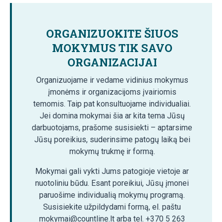
ORGANIZUOKITE ŠIUOS
MOKYMUS TIK SAVO
ORGANIZACIJAI
Organizuojame ir vedame vidinius mokymus
įmonėms ir organizacijoms įvairiomis
temomis. Taip pat konsultuojame individualiai.
Jei domina mokymai šia ar kita tema Jūsų
darbuotojams, prašome susisiekti – aptarsime
Jūsų poreikius, suderinsime patogų laiką bei
mokymų trukmę ir formą.
Mokymai gali vykti Jums patogioje vietoje ar
nuotoliniu būdu. Esant poreikiui, Jūsų įmonei
paruošime individualią mokymų programą.
Susisiekite užpildydami formą, el. paštu
mokymai@countline.lt arba tel. +370 5 263