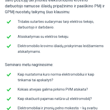
savo poziciją dėl įmonės elektromobilio krovimo
darbuotojo namuose išlaidų pripažinimo ir paaiškino PMĮ ir
GPMĮ nuostatų taikymą šiuo klausimu:
Trišalės sutarties sudarymas tarp elektros tiekėjo,
darbuotojo ir darbdavio.
Atsiskaitymas su elektros tiekėju.
Elektromobilio krovimo išlaidų priskyrimas leidžiamiems
atskaitymams.
Seminaro metu nagrinėsime:
Kaip nustatoma kuro norma elektromobiliui ir kaip
tinkamai tai apskaityti?
Kokiais atvejais galima pirkimo PVM atskaita?
Kaip skaičiuoti pajamas natūra už elektromobilį?
Elektromobiliai ir įmonių pelno mokestis – ką svarbu