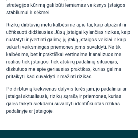
strategijos kūrimą gali būti lemiamas veiksnys įstaigos
stabilumui ir sėkmei.
Rizikų dirbtuvių metu kalbėsime apie tai, kaip atpažinti ir
užfiksuoti didžiausias Jūsų įstaigai kylančias rizikas, kaip
nustatyti ir įvertinti galimą jų įtaką įstaigos veiklai ir kaip
sukurti veiksmingas priemones joms suvaldyti. Ne tik
kalbėsime, bet ir praktiškai vertinsime ir analizuosime
realias tiek įstaigos, tiek atskirų padalinių situacijas,
diskutuosime apie geriausias praktikas, kurias galima
pritaikyti, kad suvaldyti ir mažinti rizikas.
Po dirbtuvių kiekvienas dalyvis turės jam, jo padaliniui ar
įstaigai aktualiausių rizikų sąrašą ir priemones, kurias
galės taikyti siekdami suvaldyti identifikuotas rizikas
padalinyje ar įstaigoje.