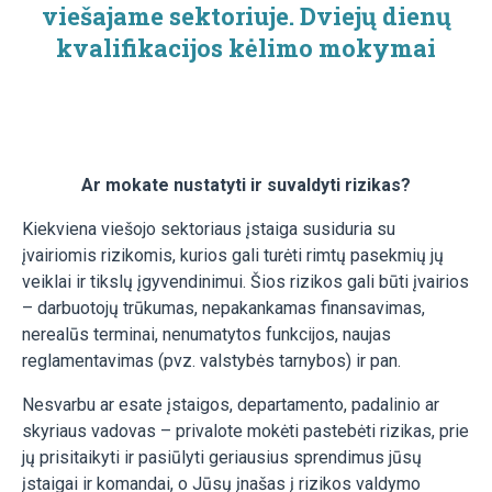
viešajame sektoriuje. Dviejų dienų
kvalifikacijos kėlimo mokymai
Ar mokate nustatyti ir suvaldyti rizikas?
Kiekviena viešojo sektoriaus įstaiga susiduria su
įvairiomis rizikomis, kurios gali turėti rimtų pasekmių jų
veiklai ir tikslų įgyvendinimui. Šios rizikos gali būti įvairios
– darbuotojų trūkumas, nepakankamas finansavimas,
nerealūs terminai, nenumatytos funkcijos, naujas
reglamentavimas (pvz. valstybės tarnybos) ir pan.
Nesvarbu ar esate įstaigos, departamento, padalinio ar
skyriaus vadovas – privalote mokėti pastebėti rizikas, prie
jų prisitaikyti ir pasiūlyti geriausius sprendimus jūsų
įstaigai ir komandai, o Jūsų įnašas į rizikos valdymo