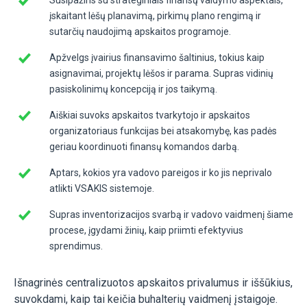
įskaitant lėšų planavimą, pirkimų plano rengimą ir
sutarčių naudojimą apskaitos programoje.
Apžvelgs įvairius finansavimo šaltinius, tokius kaip
asignavimai, projektų lėšos ir parama. Supras vidinių
pasiskolinimų koncepciją ir jos taikymą.
Aiškiai suvoks apskaitos tvarkytojo ir apskaitos
organizatoriaus funkcijas bei atsakomybę, kas padės
geriau koordinuoti finansų komandos darbą.
Aptars, kokios yra vadovo pareigos ir ko jis neprivalo
atlikti VSAKIS sistemoje.
Supras inventorizacijos svarbą ir vadovo vaidmenį šiame
procese, įgydami žinių, kaip priimti efektyvius
sprendimus.
Išnagrinės centralizuotos apskaitos privalumus ir iššūkius,
suvokdami, kaip tai keičia buhalterių vaidmenį įstaigoje.