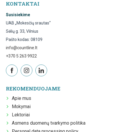
KONTAKTAI
Susisiekime
UAB „Mokesčių srautas“
Sėlių g. 33, Vilnius
Pašto kodas: 08109
info@countline.lt
+370 5 263 9922
REKOMENDUOJAME
Apie mus
Mokymai
Lektoriai
Asmens duomenų tvarkymo politika
Personal data processing policy