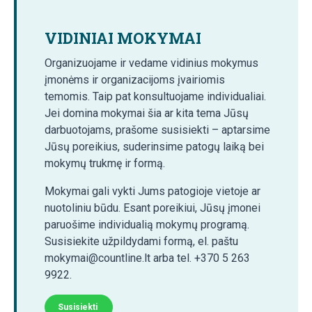
VIDINIAI MOKYMAI
Organizuojame ir vedame vidinius mokymus
įmonėms ir organizacijoms įvairiomis
temomis. Taip pat konsultuojame individualiai.
Jei domina mokymai šia ar kita tema Jūsų
darbuotojams, prašome susisiekti – aptarsime
Jūsų poreikius, suderinsime patogų laiką bei
mokymų trukmę ir formą.
Mokymai gali vykti Jums patogioje vietoje ar
nuotoliniu būdu. Esant poreikiui, Jūsų įmonei
paruošime individualią mokymų programą.
Susisiekite užpildydami formą, el. paštu
mokymai@countline.lt arba tel. +370 5 263
9922.
Susisiekti