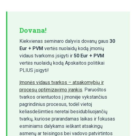
Dovana!
Kiekvienas seminaro dalyvis dovanų gaus
30
Eur + PVM
vertės nuolaidų kodą įmonių
vidaus tvarkoms įsigyti ir
50 Eur + PVM
vertės nuolaidų kodą Apskaitos politikai
PLIUS įsigyti!
Įmonės vidaus tvarkos – atsakomybių ir
procesų optimizavimo įrankis
. Paruoštos
tvarkos orientuotos į įmonėje vykstančius
pagrindinius procesus, todėl vietoj
keliasdešimties neretai besidubliuojančių
tvarkų, kuriose prarandamas laikas ir fokusas
esminiams dalykams ieškant atsakingų
asmenų ar teisingos bei vadovo patvirtintos