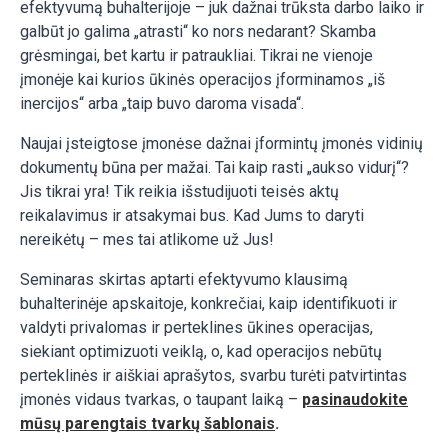
efektyvumą buhalterijoje – juk dažnai trūksta darbo laiko ir
galbūt jo galima „atrasti“ ko nors nedarant? Skamba
grėsmingai, bet kartu ir patraukliai. Tikrai ne vienoje
įmonėje kai kurios ūkinės operacijos įforminamos „iš
inercijos“ arba „taip buvo daroma visada“.
Naujai įsteigtose įmonėse dažnai įformintų įmonės vidinių
dokumentų būna per mažai. Tai kaip rasti „aukso vidurį“?
Jis tikrai yra! Tik reikia išstudijuoti teisės aktų
reikalavimus ir atsakymai bus. Kad Jums to daryti
nereikėtų – mes tai atlikome už Jus!
Seminaras skirtas aptarti efektyvumo klausimą
buhalterinėje apskaitoje, konkrečiai, kaip identifikuoti ir
valdyti privalomas ir perteklines ūkines operacijas,
siekiant optimizuoti veiklą, o, kad operacijos nebūtų
perteklinės ir aiškiai aprašytos, svarbu turėti patvirtintas
įmonės vidaus tvarkas, o taupant laiką –
pasinaudokite
mūsų parengtais tvarkų šablonais
.