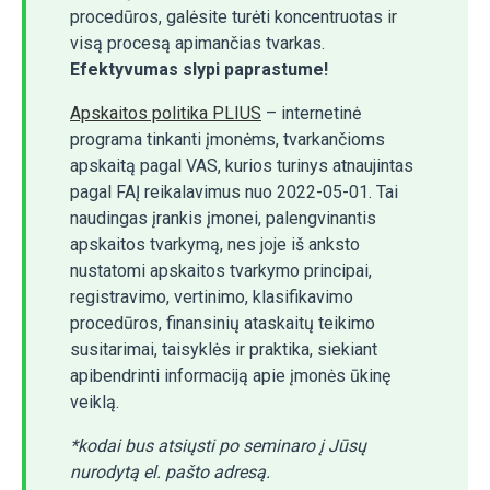
procedūros, galėsite turėti koncentruotas ir
visą procesą apimančias tvarkas.
Efektyvumas slypi paprastume!
Apskaitos politika PLIUS
– internetinė
programa tinkanti įmonėms, tvarkančioms
apskaitą pagal VAS, kurios turinys atnaujintas
pagal FAĮ reikalavimus nuo 2022-05-01. Tai
naudingas įrankis įmonei, palengvinantis
apskaitos tvarkymą, nes joje iš anksto
nustatomi apskaitos tvarkymo principai,
registravimo, vertinimo, klasifikavimo
procedūros, finansinių ataskaitų teikimo
susitarimai, taisyklės ir praktika, siekiant
apibendrinti informaciją apie įmonės ūkinę
veiklą.
*kodai bus atsiųsti po seminaro į Jūsų
nurodytą el. pašto adresą.