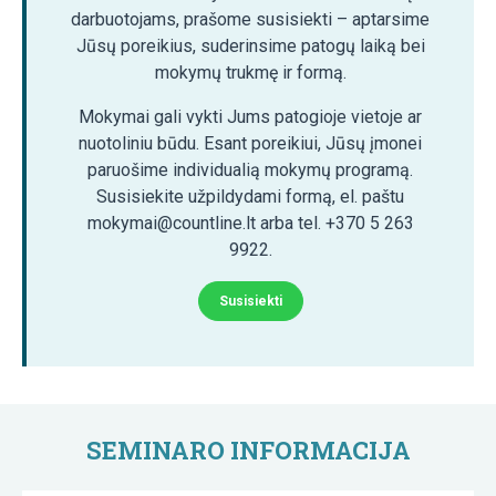
darbuotojams, prašome susisiekti – aptarsime
Jūsų poreikius, suderinsime patogų laiką bei
mokymų trukmę ir formą.
Mokymai gali vykti Jums patogioje vietoje ar
nuotoliniu būdu. Esant poreikiui, Jūsų įmonei
paruošime individualią mokymų programą.
Susisiekite užpildydami formą, el. paštu
mokymai@countline.lt arba tel. +370 5 263
9922.
Susisiekti
SEMINARO INFORMACIJA