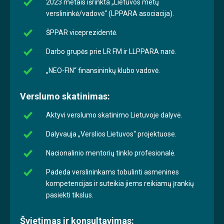
2023 metais išrinkta „Lietuvos metų
verslininkė/vadovė“ (LPPARA asociacija).
ŠPPAR viceprezidentė.
Darbo grupės prie LR FM ir LLPPARA narė.
„NEO-FIN“ finansininkų klubo vadovė.
Verslumo skatinimas:
Aktyvi verslumo skatinimo Lietuvoje dalyvė.
Dalyvauja „Verslios Lietuvos“ projektuose.
Nacionalinio mentorių tinklo profesionalė.
Padeda verslininkams tobulinti asmenines
kompetencijas ir suteikia jiems reikiamų įrankių
pasiekti tikslus.
Švietimas ir konsultavimas: