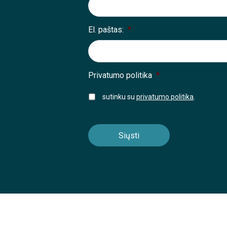
El. paštas:
*
Privatumo politika
*
sutinku su
privatumo politika
.