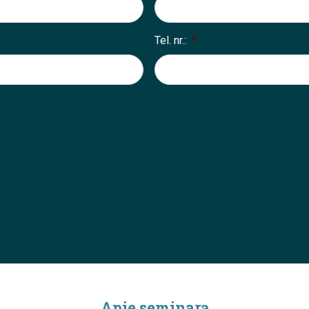
Tel. nr.:
*
Apie seminarą