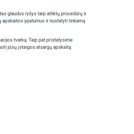
ntas glaudus ryšys tarp atliktų procedūrų ir
ų apskaitos ypatumus ir nustatyti tinkamą
cijos tvarką. Taip pat pristatysime
oti jūsų įstaigos atsargų apskaitą.