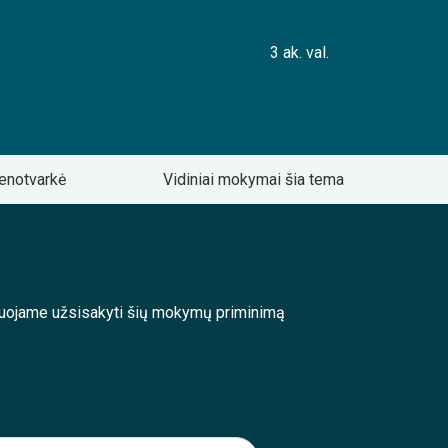
3 ak. val.
enotvarkė
Vidiniai mokymai šia tema
enduojame užsisakyti šių mokymų priminimą