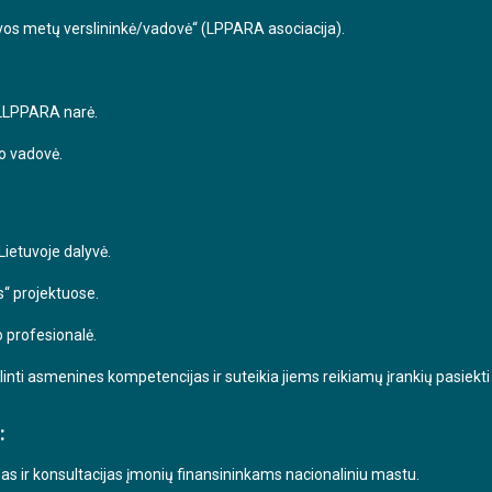
uvos metų verslininkė/vadovė“ (LPPARA asociacija).
 LLPPARA narė.
o vadovė.
ietuvoje dalyvė.
s“ projektuose.
o profesionalė.
nti asmenines kompetencijas ir suteikia jiems reikiamų įrankių pasiekti 
:
 ir konsultacijas įmonių finansininkams nacionaliniu mastu.