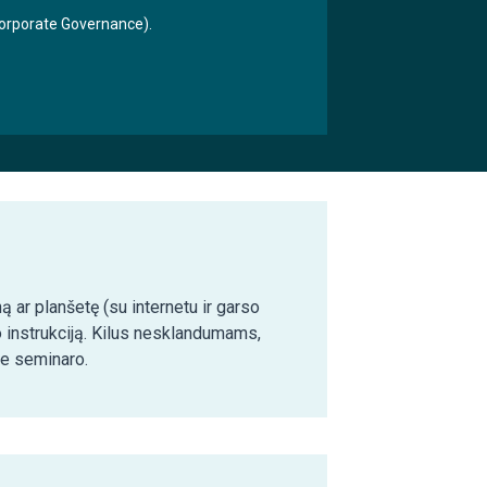
 Corporate Governance).
ą ar planšetę (su internetu ir garso
o instrukciją. Kilus nesklandumams,
ie seminaro.