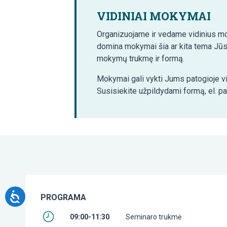
VIDINIAI MOKYMAI
Organizuojame ir vedame vidinius mo
domina mokymai šia ar kita tema Jūs
mokymų trukmę ir formą.
Mokymai gali vykti Jums patogioje vi
Susisiekite užpildydami formą, el. p
PROGRAMA
09:00-11:30
Seminaro trukmė