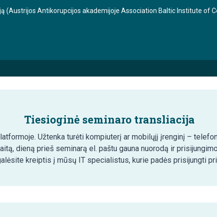
ciją (Austrijos Antikorupcijos akademijoje Association Baltic Institute of
Tiesioginė seminaro transliacija
tformoje. Užtenka turėti kompiuterį ar mobilųjį įrenginį – telefon
aitą, dieną prieš seminarą el. paštu gauna nuorodą ir prisijungim
lėsite kreiptis į mūsų IT specialistus, kurie padės prisijungti pr