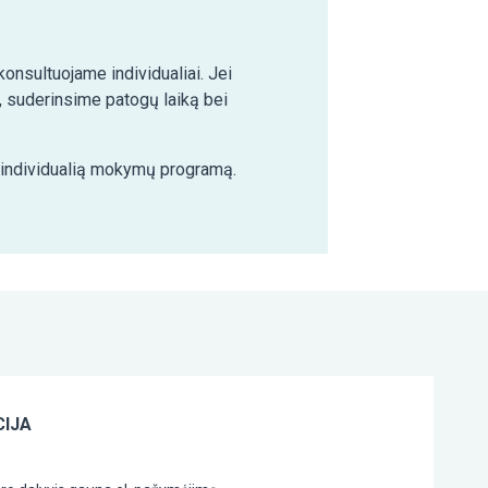
nsultuojame individualiai. Jei
 suderinsime patogų laiką bei
e individualią mokymų programą.
IJA