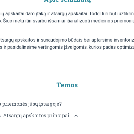
 apskaitai daro įtaką ir atsargų apskaitai. Todėl turi būti užtikri
 Šiuo metu itin svarbu išsamiai išanalizuoti medicinos priemoni
tsargų apskaitos ir sunaudojimo būdais bei aptarsime inventoriza
s ir pasidalinsime vertingomis įžvalgomis, kurios padės optimizu
Temos
 priemonės jūsų įstaigoje?
. Atsargų apskaitos principai: