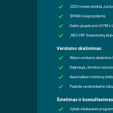
2023 metais išrinkta „Liet
ŠPPAR viceprezidentė.
Darbo grupės prie LR FM ir
„NEO-FIN“ finansininkų klub
Verslumo skatinimas:
Aktyvi verslumo skatinimo L
Dalyvauja „Verslios Lietuvo
Nacionalinio mentorių tinkl
Padeda verslininkams tobuli
Švietimas ir konsultavimas
Vykdo edukacines programas