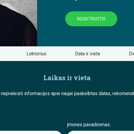
REGISTRUOTIS
Lektorius
Data ir vieta
Di
Laikas ir vieta
e nepraleisti informacijos apie naujai paskelbtas datas, rekom
Įmonės pavadinimas: