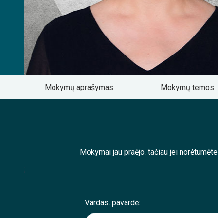
Mokymų aprašymas
Mokymų temos
Mokymai jau praėjo, tačiau jei norėtumėt
;
Vardas, pavardė: