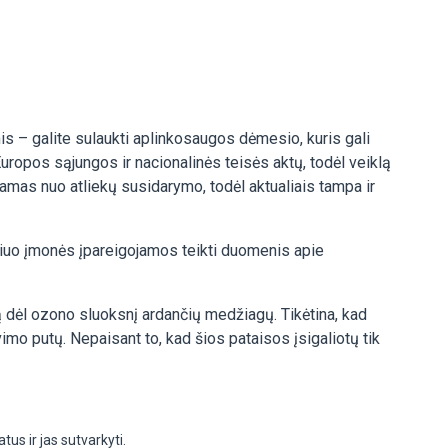
s – galite sulaukti aplinkosaugos dėmesio, kuris gali
opos sąjungos ir nacionalinės teisės aktų, todėl veiklą
amas nuo atliekų susidarymo, todėl aktualiais tampa ir
riuo įmonės įpareigojamos teikti duomenis apie
 dėl ozono sluoksnį ardančių medžiagų. Tikėtina, kad
vimo putų. Nepaisant to, kad šios pataisos įsigaliotų tik
s ir jas sutvarkyti.