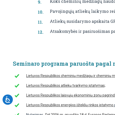
Koks cheminių medžiagų naudoj
Pavojingųjų atliekų laikymo re
Atliekų susidarymo apskaita G
Atsakomybės ir pasiruošimas p
Seminaro programa paruošta pagal n
Lietuvos Respublikos cheminių medžiagų ir cheminių m
Lietuvos Respublikos atliekų tvarkymo įstatymas;
Lietuvos Respublikos laisvųjų ekonominių zonų pagrin
Lietuvos Respublikos energijos išteklių rinkos įstatymo
Nutarimas „
Dėl 2006 m. gruodžio 18 d. Europos Parlamen