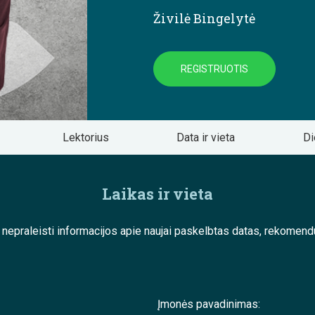
Živilė Bingelytė
REGISTRUOTIS
Lektorius
Data ir vieta
Di
Laikas ir vieta
e nepraleisti informacijos apie naujai paskelbtas datas, rekom
Įmonės pavadinimas: