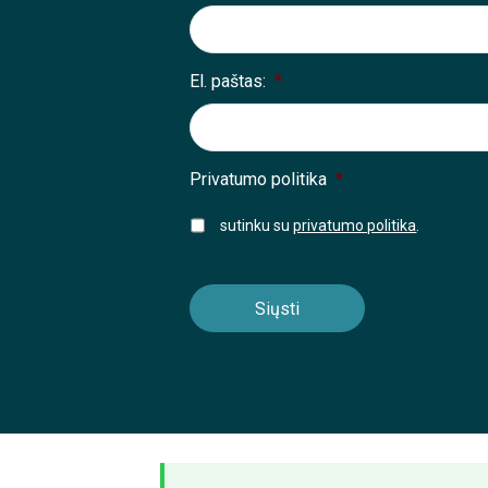
El. paštas:
*
Privatumo politika
*
sutinku su
privatumo politika
.