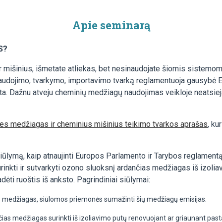
Apie seminarą
S?
mišinius, išmetate atliekas, bet nesinaudojate šiomis sistemomi
audojimo, tvarkymo, importavimo tvarką reglamentuoja gausybė Eur
sta. Dažnu atveju cheminių medžiagų naudojimas veikloje neatsiej
es medžiagas ir cheminius mišinius teikimo tvarkos aprašas
, ku
ūlymą, kaip atnaujinti Europos Parlamento ir Tarybos reglamentą
urinkti ir sutvarkyti ozono sluoksnį ardančias medžiagas iš izolia
adėti ruoštis iš anksto. Pagrindiniai siūlymai:
ias medžiagas, siūlomos priemonės sumažinti šių medžiagų emisijas.
s medžiagas surinkti iš izoliavimo putų renovuojant ar griaunant pastatu