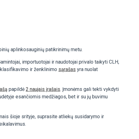
binių aplinkosauginių patikrinimų metu.
intojai, importuotojai ir naudotojai privalo taikyti CLH,
klasifikavimo ir ženklinimo
sąrašas
yra nuolat
rašą
papildė
2 naujais įrašais
. Įmonėms gali tekti vykdyti
 sudėtyje esančiomis medžiagos, bet ir su jų buvimu
is šioje srityje, suprasite atliekų susidarymo ir
reikalavimus.