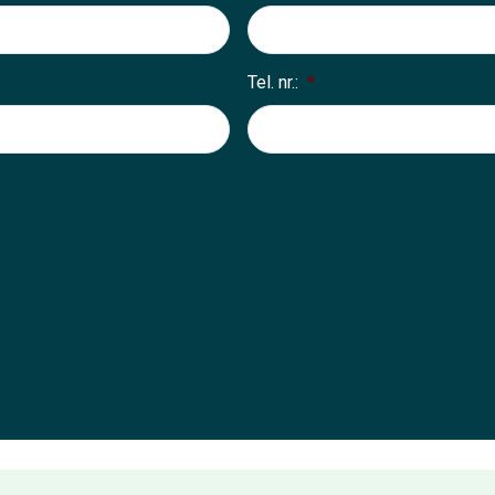
Tel. nr.:
*