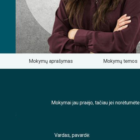
Mokymų aprašymas
Mokymų temos
Mokymai jau praėjo, tačiau jei norėtumėt
;
Vardas, pavardė: