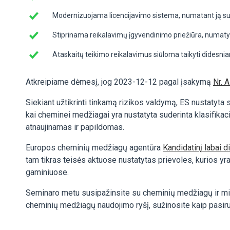
Modernizuojama licencijavimo sistema, numatant ją sud
Stiprinama reikalavimų įgyvendinimo priežiūra, numatyta
Ataskaitų teikimo reikalavimus siūloma taikyti didesniam
Atkreipiame dėmesį, jog 2023-12-12 pagal įsakymą
Nr. 
Siekiant užtikrinti tinkamą rizikos valdymą, ES nustatyta 
kai cheminei medžiagai yra nustatyta suderinta klasifika
atnaujinamas ir papildomas.
Europos cheminių medžiagų agentūra
Kandidatinį labai 
tam tikras teisės aktuose nustatytas prievoles, kurios yr
gaminiuose.
Seminaro metu susipažinsite su cheminių medžiagų ir mišin
cheminių medžiagų naudojimo ryšį, sužinosite kaip pasiruo