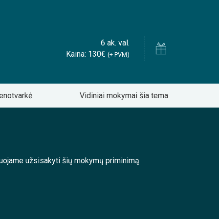
6 ak. val.
Kaina: 130€
(+ PVM)
enotvarkė
Vidiniai mokymai šia tema
enduojame užsisakyti šių mokymų priminimą