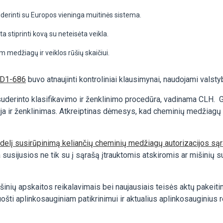
erinti su Europos vieninga muitinės sistema.
 stiprinti kovą su neteisėta veikla.
 medžiagų ir veiklos rūšių skaičiui.
AD1-686
buvo atnaujinti kontroliniai klausimynai, naudojami valsty
suderinto klasifikavimo ir ženklinimo procedūra, vadinama CLH. Gam
cija ir ženklinimas. Atkreiptinas dėmesys, kad cheminių medžiagų 
didelį susirūpinimą keliančių cheminių medžiagų autorizacijos są
a susijusios ne tik su į sąrašą įtrauktomis atskiromis ar mišinių
ių apskaitos reikalavimais bei naujausiais teisės aktų pakeitima
šti aplinkosauginiam patikrinimui ir aktualius aplinkosauginius 