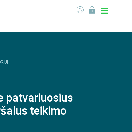
0
RIUI
 patvariuosius
ršalus teikimo