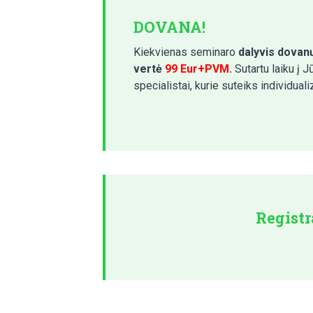
DOVANA!
Kiekvienas seminaro
dalyvis dovan
vertė
99 Eur+PVM.
Sutartu laiku į
specialistai, kurie suteiks individual
Registr