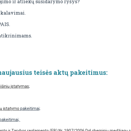
imo ir atliekų susidarymo ryšys?
ikalavimai.
PAIS.
atikrinimams.
aujausius teisės aktų pakeitimus:
išinių įstatymas
;
dų įstatymo
pakeitimai;
pakeitimai;
to ir Tarybos reglamento (EB) Nr. 1907/2006 Dėl cheminių medžiagų regi