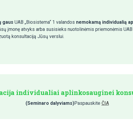
ų gaus
UAB „Biosistema“ 1 valandos
nemokamą individualią ap
 Jūsų įmonę atvyks arba susisieks nuotolinėmis priemonėmis UAB
izuotą konsultaciją Jūsų verslui.
acija individualiai aplinkosauginei konsu
(Seminaro dalyviams)
Paspauskite
ČIA