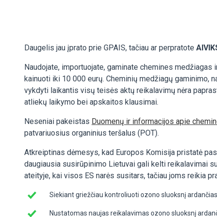
Daugelis jau įprato prie GPAIS, tačiau ar perpratote
AIVIK
Naudojate, importuojate, gaminate chemines medžiagas ir 
kainuoti iki 10 000 eurų. Cheminių medžiagų gaminimo, n
vykdyti laikantis visų teisės aktų reikalavimų nėra papra
atliekų laikymo bei apskaitos klausimai.
Neseniai pakeistas
Duomenų ir informacijos apie chemin
patvariuosius organinius teršalus (POT).
Atkreiptinas dėmesys, kad Europos Komisija pristatė pasi
daugiausia susirūpinimo Lietuvai gali kelti reikalavimai s
ateityje, kai visos ES narės susitars, tačiau joms reikia pr
Siekiant griežčiau kontroliuoti ozono sluoksnį ardanč
Nustatomas naujas reikalavimas ozono sluoksnį ardančia