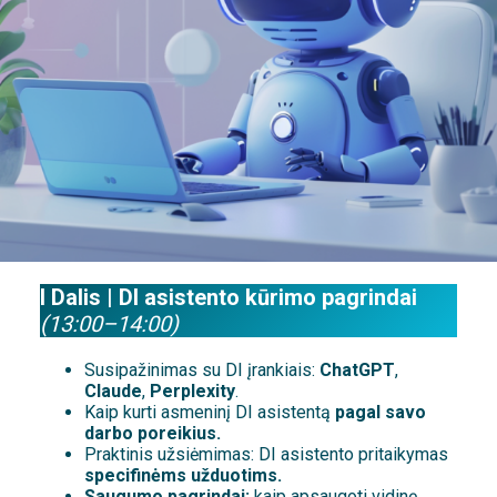
I Dalis | DI asistento kūrimo pagrindai
(13:00–14:00)
Susipažinimas su DI įrankiais:
ChatGPT
,
Claude
,
Perplexity
.
Kaip kurti asmeninį DI asistentą
pagal savo
darbo poreikius.
Praktinis užsiėmimas: DI asistento pritaikymas
specifinėms užduotims.
Saugumo pagrindai:
kaip apsaugoti vidinę