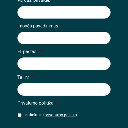
Vardas, pavardė:
Įmonės pavadinimas:
El. paštas:
*
Tel. nr.:
*
Privatumo politika
*
sutinku su
privatumo politika
.