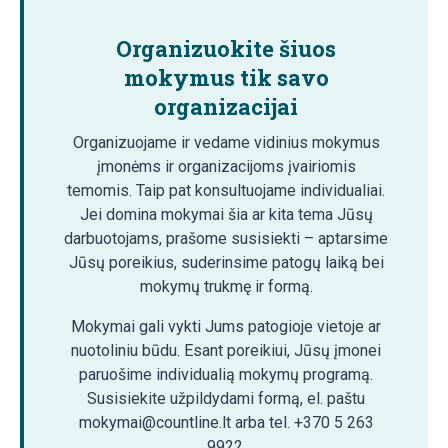
Organizuokite šiuos
mokymus tik savo
organizacijai
Organizuojame ir vedame vidinius mokymus
įmonėms ir organizacijoms įvairiomis
temomis. Taip pat konsultuojame individualiai.
Jei domina mokymai šia ar kita tema Jūsų
darbuotojams, prašome susisiekti – aptarsime
Jūsų poreikius, suderinsime patogų laiką bei
mokymų trukmę ir formą.
Mokymai gali vykti Jums patogioje vietoje ar
nuotoliniu būdu. Esant poreikiui, Jūsų įmonei
paruošime individualią mokymų programą.
Susisiekite užpildydami formą, el. paštu
mokymai@countline.lt arba tel. +370 5 263
9922.