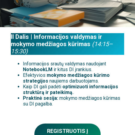
II Dalis | Informacijos valdymas ir
mokymo medžiagos kūrimas
(14:15–
15:30)
Informacijos srautų valdymas naudojant
NotebookLM
ir kitus DI įrankius.
Efektyvios
mokymo medžiagos kūrimo
strategijos
naujiems darbuotojams.
Kaip DI gali padėti
optimizuoti informacijos
struktūrą ir pateikimą.
Praktinė sesija:
mokymo medžiagos kūrimas
su DI pagalba.
REGISTRUOTIS Į