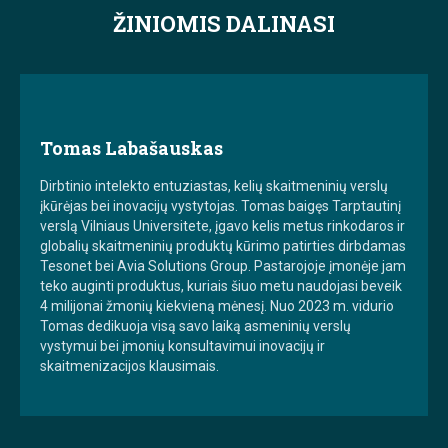
ŽINIOMIS DALINASI
Tomas Labašauskas
Dirbtinio intelekto entuziastas, kelių skaitmeninių verslų
įkūrėjas bei inovacijų vystytojas. Tomas baigęs Tarptautinį
verslą Vilniaus Universitete, įgavo kelis metus rinkodaros ir
globalių skaitmeninių produktų kūrimo patirties dirbdamas
Tesonet bei Avia Solutions Group. Pastarojoje įmonėje jam
teko auginti produktus, kuriais šiuo metu naudojasi beveik
4 milijonai žmonių kiekvieną mėnesį. Nuo 2023 m. vidurio
Tomas dedikuoja visą savo laiką asmeninių verslų
vystymui bei įmonių konsultavimui inovacijų ir
skaitmenizacijos klausimais.