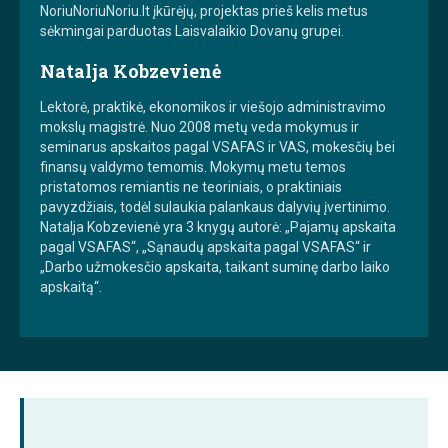
NoriuNoriuNoriu.lt įkūrėjų, projektas prieš kelis metus
sėkmingai parduotas Laisvalaikio Dovanų grupei.
Natalja Kobzevienė
Lektorė, praktikė, ekonomikos ir viešojo administravimo
mokslų magistrė. Nuo 2008 metų veda mokymus ir
seminarus apskaitos pagal VSAFAS ir VAS, mokesčių bei
finansų valdymo temomis. Mokymų metu temos
pristatomos remiantis ne teoriniais, o praktiniais
pavyzdžiais, todėl sulaukia palankaus dalyvių įvertinimo.
Natalja Kobzevienė yra 3 knygų autorė: „Pajamų apskaita
pagal VSAFAS“, „Sąnaudų apskaita pagal VSAFAS“ ir
„Darbo užmokesčio apskaita, taikant suminę darbo laiko
apskaitą“.