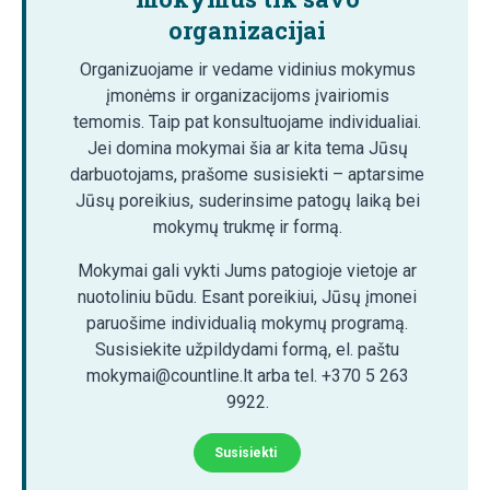
organizacijai
Organizuojame ir vedame vidinius mokymus
įmonėms ir organizacijoms įvairiomis
temomis. Taip pat konsultuojame individualiai.
Jei domina mokymai šia ar kita tema Jūsų
darbuotojams, prašome susisiekti – aptarsime
Jūsų poreikius, suderinsime patogų laiką bei
mokymų trukmę ir formą.
Mokymai gali vykti Jums patogioje vietoje ar
nuotoliniu būdu. Esant poreikiui, Jūsų įmonei
paruošime individualią mokymų programą.
Susisiekite užpildydami formą, el. paštu
mokymai@countline.lt arba tel. +370 5 263
9922.
Susisiekti