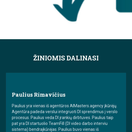
ŽINIOMIS DALINASI
Paulius Rimavičius
Paulius yra vienas iš agentūros AIMasters.agency įkūrėjų.
Agentūra padeda verslui integruoti DI sprendimus į verslo
procesus. Paulius veda DI įrankių dirbtuves. Paulius taip
pat yra DI startuolio TeamFill (DI video darbo interviu
sistema) bendraįkūrėjas. Paulius buvo vienas iš