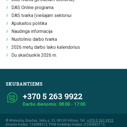
DAS Online programa
DAS tvarka (viešajam sektoriui
Apskaitos politika
Naudinga informacija
Nuotolinio darbo tvarka
2026 metų darbo laiko kalendorius
Du skaičiuoklė 2026 m.
SKUBANTIEMS
+370 5 263 9922
Darbo dienomis: 08:00 - 17:00
© Mokesčių Srautas, Sėlių g. 33, 08109 Vilnius. Tel.:
+370 5 263 9922
.
Įmonės kodas: 124388313, PVM mokėtojo kodas: LT243883113,