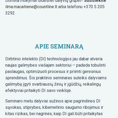
Domina mokymai didesnei dalyvių grupei?
Susisiekite
ilma.macaitiene@countline.lt
arba telefonu +370 5 205
3292
APIE SEMINARĄ
Dirbtinio intelekto (DI) technologijos jau dabar atveria
naujas galimybes viešajam sektoriui – padeda tobulinti
paslaugas, optimizuoti procesus ir priimti geresnius
sprendimus. Šis praktinis seminaras suteiks dalyviams
galimybę įgyti svarbiausių žinių ir įgūdžių, reikalingų
efektyviai pritaikyti DI savo veikloje.
Seminaro metu dalyviai sužinos apie pagrindines DI
sąvokas, stiprybes, kibernetinio saugumo ribojimus ir
kitas rizikas, bei nagrinės, kaip DI gali būti pritaikytas