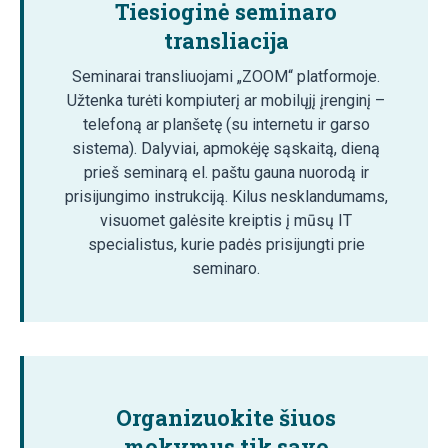
Tiesioginė seminaro
transliacija
Seminarai transliuojami „ZOOM“ platformoje.
Užtenka turėti kompiuterį ar mobilųjį įrenginį –
telefoną ar planšetę (su internetu ir garso
sistema). Dalyviai, apmokėję sąskaitą, dieną
prieš seminarą el. paštu gauna nuorodą ir
prisijungimo instrukciją. Kilus nesklandumams,
visuomet galėsite kreiptis į mūsų IT
specialistus, kurie padės prisijungti prie
seminaro.
Organizuokite šiuos
mokymus tik savo