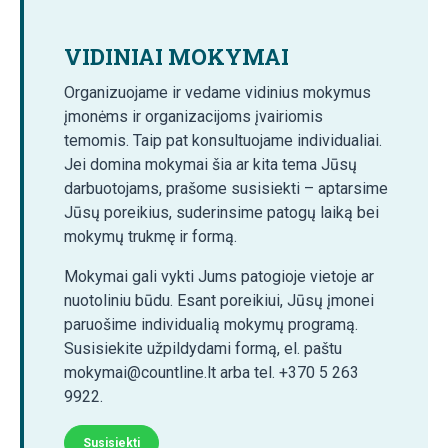
VIDINIAI MOKYMAI
Organizuojame ir vedame vidinius mokymus
įmonėms ir organizacijoms įvairiomis
temomis. Taip pat konsultuojame individualiai.
Jei domina mokymai šia ar kita tema Jūsų
darbuotojams, prašome susisiekti – aptarsime
Jūsų poreikius, suderinsime patogų laiką bei
mokymų trukmę ir formą.
Mokymai gali vykti Jums patogioje vietoje ar
nuotoliniu būdu. Esant poreikiui, Jūsų įmonei
paruošime individualią mokymų programą.
Susisiekite užpildydami formą, el. paštu
mokymai@countline.lt arba tel. +370 5 263
9922.
Susisiekti