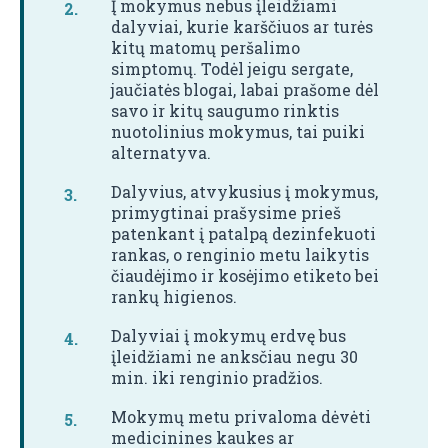
Į mokymus nebus įleidžiami
dalyviai, kurie karščiuos ar turės
kitų matomų peršalimo
simptomų. Todėl jeigu sergate,
jaučiatės blogai, labai prašome dėl
savo ir kitų saugumo rinktis
nuotolinius mokymus, tai puiki
alternatyva.
Dalyvius, atvykusius į mokymus,
primygtinai prašysime prieš
patenkant į patalpą dezinfekuoti
rankas, o renginio metu laikytis
čiaudėjimo ir kosėjimo etiketo bei
rankų higienos.
Dalyviai į mokymų erdvę bus
įleidžiami ne anksčiau negu 30
min. iki renginio pradžios.
Mokymų metu privaloma dėvėti
medicinines kaukes ar