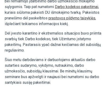
bei remiamojo įdarbinimo darbo užmokesčio mokėjimo
sąlygomis. Taip pat numatomi
Darbo kodekso pakeitimai
,
kuriais siūloma pakeisti DU išmokėjimo tvarką. Pakeistos
pranešimo dėl paskelbtos
prastovos pildymo taisyklės
,
išplečiant teikiamos informacijos kiekį.
Dėl įvesto karantino ir ekstremalios situacijos buvo priimta
svarbių tiek Darbo kodekso, tiek Užimtumo įstatymo
pakeitimų. Pastarasis ypač dažnai keičiamas dėl subsidijų
reguliavimo.
Šiuo metu darbdaviams ir darbuotojams aktualūs darbo
sutarties sudarymo, vykdymo, nutraukimo, darbo
užmokesčio, subsidijų klausimai. Be minėtų klausimų
seminare bus apžvelgti ir naujausi bei numatomi su darbo
santykiais susiję pakeitimai.