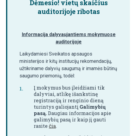
Dėmesio!
vietų skaičius
auditorijoje ribotas
Informacija dalyvaujantiems mokymuose
auditorijoje
Laikydamiesi Sveikatos apsaugos
ministerijos ir kitų institucijų rekomendacijų,
užtikriname dalyvių saugumą ir imamės būtinų
saugumo priemonių, todėl:
Į mokymus bus įleidžiami tik
dalyviai, atlikę išankstinę
registraciją ir renginio dieną
turintys galiojantį
Galimybių
pasą.
Daugiau informacijos apie
galimybių pasą ir kaip jį gauti
rasite
čia
.