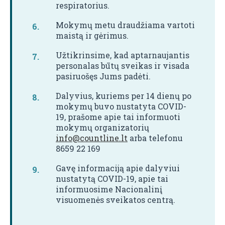
respiratorius.
Mokymų metu draudžiama vartoti
maistą ir gėrimus.
Užtikrinsime, kad aptarnaujantis
personalas būtų sveikas ir visada
pasiruošęs Jums padėti.
Dalyvius, kuriems per 14 dienų po
mokymų buvo nustatyta COVID-
19, prašome apie tai informuoti
mokymų organizatorių
info@countline.lt
arba telefonu
8659 22 169
Gavę informaciją apie dalyviui
nustatytą COVID-19, apie tai
informuosime Nacionalinį
visuomenės sveikatos centrą.