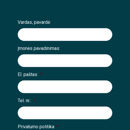
;
Vardas, pavardė:
Įmonės pavadinimas:
El. paštas:
*
Tel. nr.:
*
Privatumo politika
*