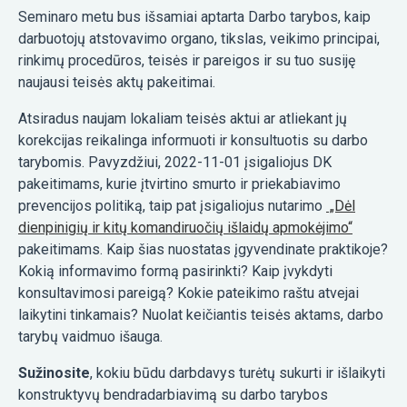
Seminaro metu bus išsamiai aptarta Darbo tarybos, kaip
darbuotojų atstovavimo organo, tikslas, veikimo principai,
rinkimų procedūros, teisės ir pareigos ir su tuo susiję
naujausi teisės aktų pakeitimai.
Atsiradus naujam lokaliam teisės aktui ar atliekant jų
korekcijas reikalinga informuoti ir konsultuotis su darbo
tarybomis. Pavyzdžiui, 2022-11-01 įsigaliojus DK
pakeitimams, kurie įtvirtino smurto ir priekabiavimo
prevencijos politiką, taip pat įsigaliojus nutarimo
„Dėl
dienpinigių ir kitų komandiruočių išlaidų apmokėjimo“
pakeitimams. Kaip šias nuostatas įgyvendinate praktikoje?
Kokią informavimo formą pasirinkti? Kaip įvykdyti
konsultavimosi pareigą? Kokie pateikimo raštu atvejai
laikytini tinkamais? Nuolat keičiantis teisės aktams, darbo
tarybų vaidmuo išauga.
Sužinosite
, kokiu būdu darbdavys turėtų sukurti ir išlaikyti
konstruktyvų bendradarbiavimą su darbo tarybos