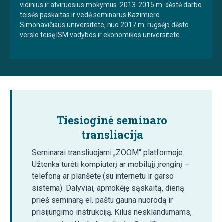
vidinius ir atviruosius mokymus. 2013-2015 m. dėstė darbo
teisės paskaitas ir vedė seminarus Kazimiero
Simonavičiaus universitete, nuo 2017 m. rugsėjo dėsto
verslo teisę ISM vadybos ir ekonomikos universitete.
Tiesioginė seminaro
transliacija
Seminarai transliuojami „ZOOM“ platformoje.
Užtenka turėti kompiuterį ar mobilųjį įrenginį –
telefoną ar planšetę (su internetu ir garso
sistema). Dalyviai, apmokėję sąskaitą, dieną
prieš seminarą el. paštu gauna nuorodą ir
prisijungimo instrukciją. Kilus nesklandumams,