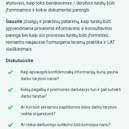
atstovais, kaip toks bendravimas / derybos turėtų būti
įforminamos ir kokie dokumentai parengti.
Gausite
įžvalgų ir praktinių patarimų, kaip turėtų būti
įgyvendinama privaloma informavimo ir konsultavimo
pareiga bei kaip šis procesas turėtų būti įformintas,
remiantis naujausiai formuojama teismų praktika ir LAT
išaiškinimais.
Diskutuosite
:
Kaip apsaugoti konfidencialią informaciją, kurią gauna
darbo tarybos nariai?
Kokią pagalbą ir priemones darbdavys turi ir gali suteikti
darbo tarybai?
Ar turi būti skiriamos papildomos lėšos darbo tarybos
veiklai organizuoti?
Ar reikia darbuotojo sutikimo būti komisijos nariu?