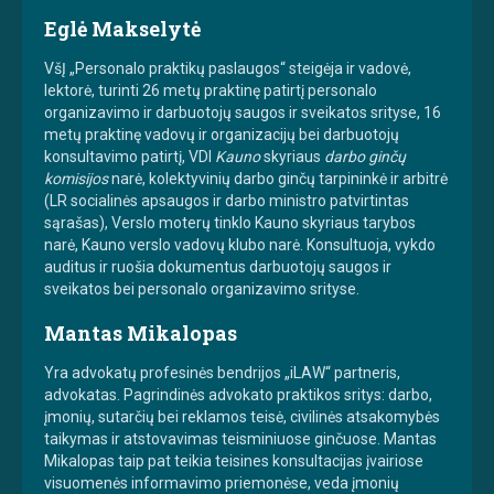
Eglė Makselytė
VšĮ „Personalo praktikų paslaugos“ steigėja ir vadovė,
lektorė, turinti 26 metų praktinę patirtį personalo
organizavimo ir darbuotojų saugos ir sveikatos srityse, 16
metų praktinę vadovų ir organizacijų bei darbuotojų
konsultavimo patirtį, VDI
Kauno
skyriaus
darbo ginčų
komisijos
narė, kolektyvinių darbo ginčų tarpininkė ir arbitrė
(LR socialinės apsaugos ir darbo ministro patvirtintas
sąrašas), Verslo moterų tinklo Kauno skyriaus tarybos
narė, Kauno verslo vadovų klubo narė. Konsultuoja, vykdo
auditus ir ruošia dokumentus darbuotojų saugos ir
sveikatos bei personalo organizavimo srityse.
Mantas Mikalopas
Yra advokatų profesinės bendrijos „iLAW“ partneris,
advokatas. Pagrindinės advokato praktikos sritys: darbo,
įmonių, sutarčių bei reklamos teisė, civilinės atsakomybės
taikymas ir atstovavimas teisminiuose ginčuose. Mantas
Mikalopas taip pat teikia teisines konsultacijas įvairiose
visuomenės informavimo priemonėse, veda įmonių