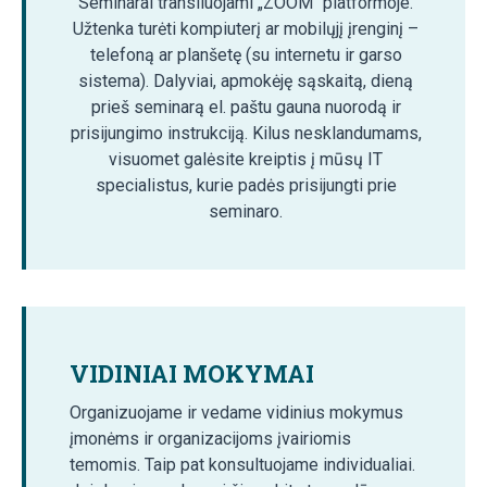
Seminarai transliuojami „ZOOM“ platformoje.
Užtenka turėti kompiuterį ar mobilųjį įrenginį –
telefoną ar planšetę (su internetu ir garso
sistema). Dalyviai, apmokėję sąskaitą, dieną
prieš seminarą el. paštu gauna nuorodą ir
prisijungimo instrukciją. Kilus nesklandumams,
visuomet galėsite kreiptis į mūsų IT
specialistus, kurie padės prisijungti prie
seminaro.
VIDINIAI MOKYMAI
Organizuojame ir vedame vidinius mokymus
įmonėms ir organizacijoms įvairiomis
temomis. Taip pat konsultuojame individualiai.