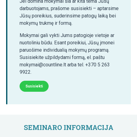
Jei domina mokymai šia ar kita tema Jūsų
darbuotojams, prašome susisiekti – aptarsime
Jūsų poreikius, suderinsime patogų laiką bei
mokymų trukmę ir formą.
Mokymai gali vykti Jums patogioje vietoje ar
nuotoliniu būdu. Esant poreikiui, Jūsų įmonei
paruošime individualią mokymų programą.
Susisiekite užpildydami formą, el. paštu
mokymai@countline.lt arba tel. +370 5 263
9922.
Susisiekti
SEMINARO INFORMACIJA