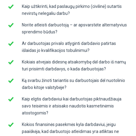
Kaip užtikrinti, kad paslaugų pirkimo (civilinė) sutartis
nevirstų nelegaliu darbu?
Norite atleisti darbuotoją – ar apsvarstėte alternatyvius
sprendimo būdus?
Ar darbuotojas privalo atlyginti darbdavio patirtas
išlaidas jo kvalifikacijos tobulinimui?
Kokiais atvejais didesnę atsakomybę dėl darbo iš namų
turi prisiimti darbdavys, o kada darbuotojas?
Ką svarbu žinoti tariantis su darbuotojais dėl nuotolinio
darbo kitoje valstybėje?
Kaip elgtis darbdaviui kai darbuotojas piktnaudžiauja
savo teisėmis ir atsisako naudotis kasmetinėmis
atostogomis?
Kokios finansinės pasekmės kyla darbdaviui, jeigu
paaiškėja, kad darbuotojo atleidimas yra atliktas ne