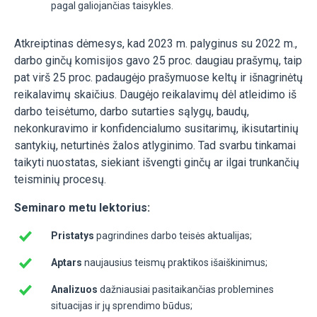
pagal galiojančias taisykles.
Atkreiptinas dėmesys, kad 2023 m. palyginus su 2022 m.,
darbo ginčų komisijos gavo 25 proc. daugiau prašymų, taip
pat virš 25 proc. padaugėjo prašymuose keltų ir išnagrinėtų
reikalavimų skaičius. Daugėjo reikalavimų dėl atleidimo iš
darbo teisėtumo, darbo sutarties sąlygų, baudų,
nekonkuravimo ir konfidencialumo susitarimų, ikisutartinių
santykių, neturtinės žalos atlyginimo. Tad svarbu tinkamai
taikyti nuostatas, siekiant išvengti ginčų ar ilgai trunkančių
teisminių procesų.
Seminaro metu lektorius:
Pristatys
pagrindines darbo teisės aktualijas;
Aptars
naujausius teismų praktikos išaiškinimus;
Analizuos
dažniausiai pasitaikančias problemines
situacijas ir jų sprendimo būdus;