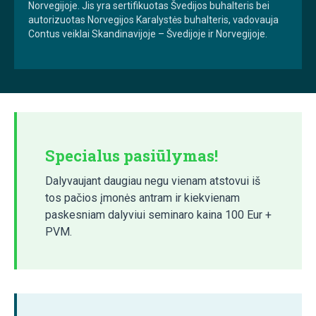
Norvegijoje. Jis yra sertifikuotas Švedijos buhalteris bei
autorizuotas Norvegijos Karalystės buhalteris, vadovauja
Contus veiklai Skandinavijoje – Švedijoje ir Norvegijoje.
Specialus pasiūlymas!
Dalyvaujant daugiau negu vienam atstovui iš
tos pačios įmonės antram ir kiekvienam
paskesniam dalyviui seminaro kaina 100 Eur +
PVM.