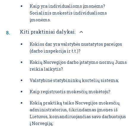
Kaip yra individualioms įmonėms?
Socialinis mokestis individualioms
įmonėms.
Kiti praktiniai dalykai:
Kokios dar yra valstybės nustatytos pareigos
(darbo inspekcija ir t.t.)?
Kokių Norvegijos darbo įstatymo normų Jums
reikia laikytis?
Valstybinė statybininkų kortelių sistema;
Kaip registruotis mokesčių mokėtoju?
Kokią praktiką taiko Norvegijos mokesčių
administratorius, tikrindamas įmones iš
Lietuvos, komandiruojančias savo darbuotojus
į Norvegiją;