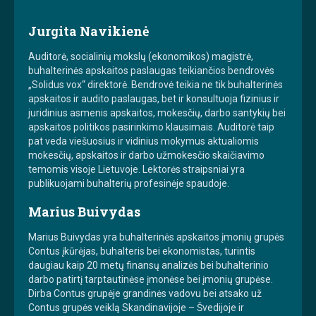
Jurgita Navikienė
Auditorė, socialinių mokslų (ekonomikos) magistrė,
buhalterinės apskaitos paslaugas teikiančios bendrovės
„Solidus vox“ direktorė. Bendrovė teikia ne tik buhalterinės
apskaitos ir audito paslaugas, bet ir konsultuoja fizinius ir
juridinius asmenis apskaitos, mokesčių, darbo santykių bei
apskaitos politikos pasirinkimo klausimais. Auditorė taip
pat veda viešuosius ir vidinius mokymus aktualiomis
mokesčių, apskaitos ir darbo užmokesčio skaičiavimo
temomis visoje Lietuvoje. Lektorės straipsniai yra
publikuojami buhalterių profesinėje spaudoje.
Marius Buivydas
Marius Buivydas yra buhalterinės apskaitos įmonių grupės
Contus įkūrėjas, buhalteris bei ekonomistas, turintis
daugiau kaip 20 metų finansų analizės bei buhalterinio
darbo patirtį tarptautinėse įmonėse bei įmonių grupėse.
Dirba Contus grupėje grandinės vadovu bei atsako už
Contus grupės veiklą Skandinavijoje – Švedijoje ir