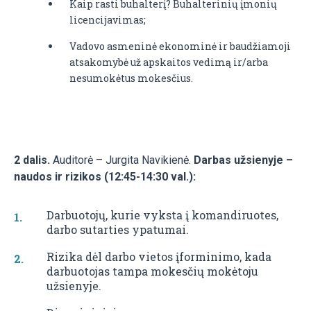
Kaip rasti buhalterį? Buhalterinių įmonių
licencijavimas;
Vadovo asmeninė ekonominė ir baudžiamoji
atsakomybė už apskaitos vedimą ir/arba
nesumokėtus mokesčius.
2 dalis.
Auditorė – Jurgita Navikienė.
Darbas užsienyje –
naudos ir rizikos (12:45-14:30 val.):
Darbuotojų, kurie vyksta į komandiruotes,
darbo sutarties ypatumai.
Rizika dėl darbo vietos įforminimo, kada
darbuotojas tampa mokesčių mokėtoju
užsienyje.