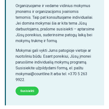
Organizuojame ir vedame vidinius mokymus
įmonėms ir organizacijoms įvairiomis
temomis. Taip pat konsultuojame individualiai.
Jei domina mokymai šia ar kita tema Jūsų
darbuotojams, prašome susisiekti – aptarsime
Jūsų poreikius, suderinsime patogų laiką bei
mokymų trukmę ir formą.
Mokymai gali vykti Jums patogioje vietoje ar
nuotoliniu būdu. Esant poreikiui, Jūsų įmonei
paruošime individualią mokymų programą.
Susisiekite užpildydami formą, el. paštu
mokymai@countline.lt arba tel. +370 5 263
9922.
Susisiekti