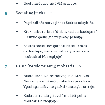
Nuolatinė buveinė PVM prasme.
Socialinė įmoka:
Pagrindinės norvegiškos Sodros taisyklės.
Kiek laiko reikia išdirbti, kad darbuotojas iš
Lietuvos gautų „norvegišką“ pensiją?
Kokios socialinės garantijos taikomos
darbuotojui, nuo kurio algos yra mokami
mokesčiai Norvegijoje?
Pelno (verslo pajamų) mokestis:
Nuolatinė buveinė Norvegijoje. Lietuvos-
Norvegijos mokesčių sutarties praktika.
Ypatinga taikymo praktika statybų srityje;
Kada atsiranda prievolė mokėti pelno
mokestį Norvegijoje?