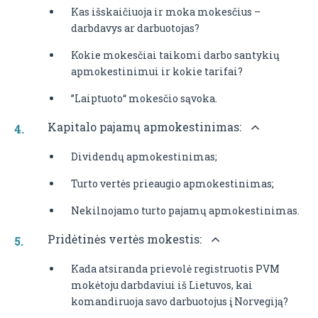
Kas išskaičiuoja ir moka mokesčius –
darbdavys ar darbuotojas?
Kokie mokesčiai taikomi darbo santykių
apmokestinimui ir kokie tarifai?
”Laiptuoto“ mokesčio sąvoka.
Kapitalo pajamų apmokestinimas:
Dividendų apmokestinimas;
Turto vertės prieaugio apmokestinimas;
Nekilnojamo turto pajamų apmokestinimas.
Pridėtinės vertės mokestis:
Kada atsiranda prievolė registruotis PVM
mokėtoju darbdaviui iš Lietuvos, kai
komandiruoja savo darbuotojus į Norvegiją?