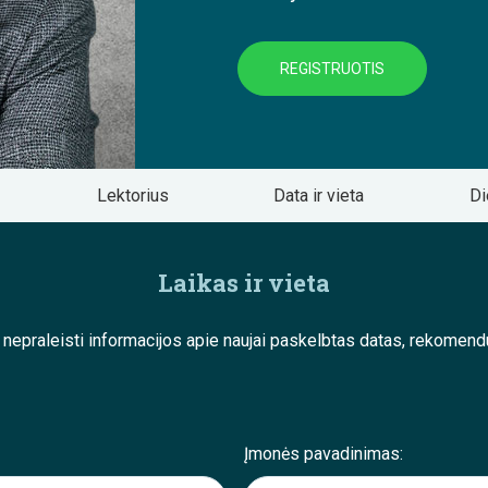
REGISTRUOTIS
Lektorius
Data ir vieta
Di
Laikas ir vieta
e nepraleisti informacijos apie naujai paskelbtas datas, rekom
Įmonės pavadinimas: