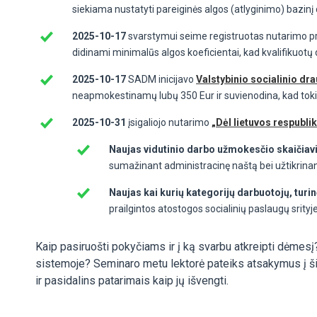
siekiama nustatyti pareiginės algos (atlyginimo) bazinį
2025-10-17
svarstymui seime registruotas nutarimo pr
didinami minimalūs algos koeficientai, kad kvalifikuotų
2025-10-17
SADM inicijavo
Valstybinio socialinio d
neapmokestinamų lubų 350 Eur ir suvienodina, kad tok
2025-10-31
įsigaliojo nutarimo
„Dėl lietuvos respubl
Naujas vidutinio darbo užmokesčio skaičiav
sumažinant administracinę naštą bei užtikrina
Naujas kai kurių kategorijų darbuotojų, turin
prailgintos atostogos socialinių paslaugų srity
Kaip pasiruošti pokyčiams ir į ką svarbu atkreipti dėmesį?
sistemoje? Seminaro metu lektorė pateiks atsakymus į ši
ir pasidalins patarimais kaip jų išvengti.