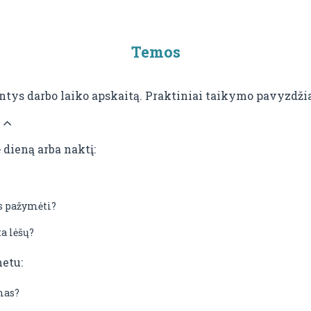
Temos
ntys darbo laiko apskaitą. Praktiniai taikymo pavyzdžia
dieną arba naktį:
as pažymėti?
a lėšų?
etu:
mas?