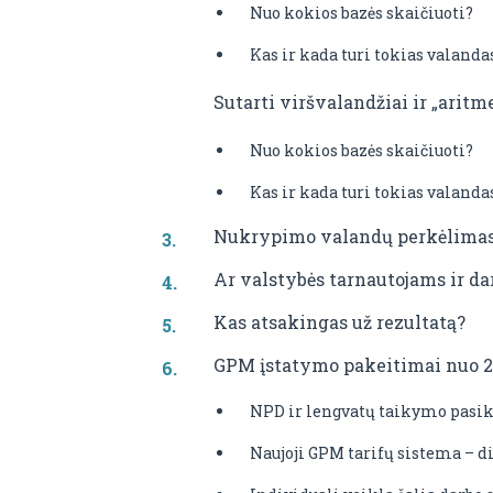
Nuo kokios bazės skaičiuoti?
Kas ir kada turi tokias valand
Sutarti viršvalandžiai ir „aritme
Nuo kokios bazės skaičiuoti?
Kas ir kada turi tokias valand
Nukrypimo valandų perkėlimas 
Ar valstybės tarnautojams ir d
Kas atsakingas už rezultatą?
GPM įstatymo pakeitimai nuo 2
NPD ir lengvatų taikymo pasik
Naujoji GPM tarifų sistema – 