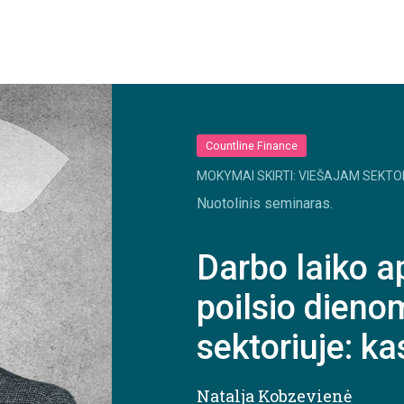
Countline Finance
MOKYMAI SKIRTI: VIEŠAJAM SEKTO
Nuotolinis seminaras.
Darbo laiko a
poilsio dieno
sektoriuje: k
Natalja Kobzevienė