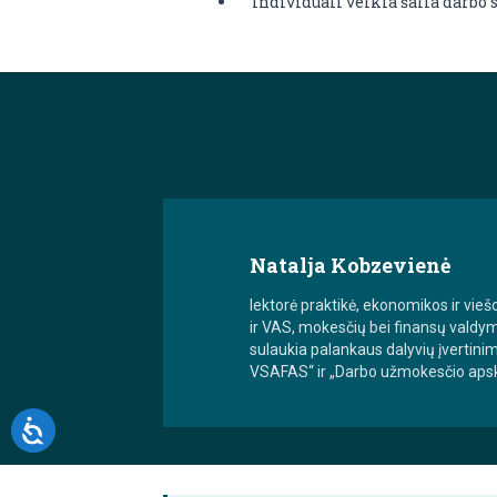
Individuali veikla šalia darbo
Natalja Kobzevienė
lektorė praktikė, ekonomikos ir v
ir VAS, mokesčių bei finansų valdy
sulaukia palankaus dalyvių įvertin
VSAFAS“ ir „Darbo užmokesčio apska