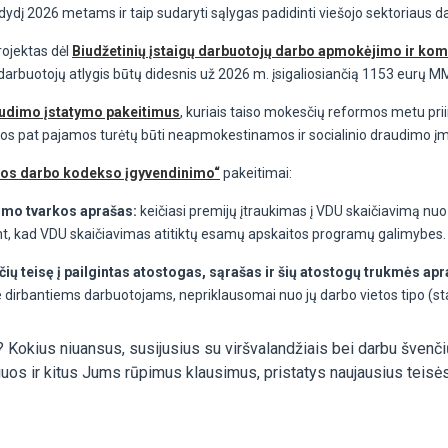
 dydį 2026 metams ir taip sudaryti sąlygas padidinti viešojo sektoriaus 
ojektas dėl
Biudžetinių įstaigų darbuotojų darbo apmokėjimo ir komi
 darbuotojų atlygis būtų didesnis už 2026 m. įsigaliosiančią 1153 eurų M
raudimo įstatymo pakeitimus
, kuriais taiso mokesčių reformos metu pr
ios pat pajamos turėtų būti neapmokestinamos ir socialinio draudimo į
ikos darbo kodekso įgyvendinimo“
pakeitimai:
imo tvarkos aprašas:
keičiasi premijų įtraukimas į VDU skaičiavimą nuo
nt, kad VDU skaičiavimas atitiktų esamų apskaitos programų galimybes.
čių teisę į pailgintas atostogas, sąrašas ir šių atostogų trukmės ap
je dirbantiems darbuotojams, nepriklausomai nuo jų darbo vietos tipo (sta
 Kokius niuansus, susijusius su viršvalandžiais bei darbu švenčių
uos ir kitus Jums rūpimus klausimus, pristatys naujausius teisė