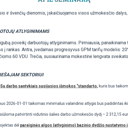
sio ir švenčių dienomis, įskaičiuojamos visos užmokesčio dalys,
UOTOJŲ ATLYGINIMAMS
igubą poveikį darbuotojų atlyginimams. Pirmiausia, panaikinama 
mas į rankas. Antra, įvedamas progresyvus GPM tarifų modelis: 
nčioms 60 VDU. Trečia, susiaurinama mokestinė lengvata sveikat
VIEŠAJAM SEKTORIUI
Su darbo santykiais susijusios išmokos “standarto
,
kuris bus taikom
nuo 2026-01-01 taikomas minimalus valandinis atlygis bus padidintas iki 
 siūloma patvirtinti vidutinio šalies darbo užmokesčio dydį – 2 312,15 eur
ojektas dėl
pareiginės algos (atlyginimo) bazinio dydžio nustatymo