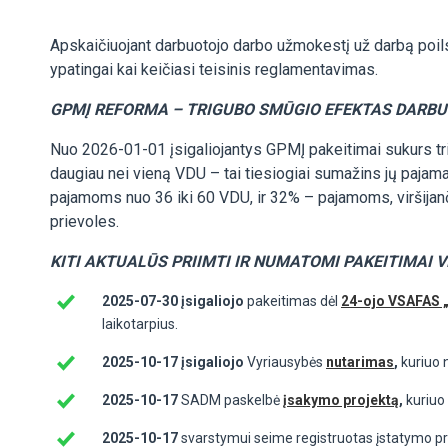
Apskaičiuojant darbuotojo darbo užmokestį už darbą poil
ypatingai kai keičiasi teisinis reglamentavimas.
GPMĮ REFORMA – TRIGUBO SMŪGIO EFEKTAS DARB
Nuo 2026-01-01 įsigaliojantys GPMĮ pakeitimai sukurs tr
daugiau nei vieną VDU – tai tiesiogiai sumažins jų paja
pajamoms nuo 36 iki 60 VDU, ir 32% – pajamoms, viršija
prievoles.
KITI AKTUALŪS PRIIMTI IR NUMATOMI PAKEITIMAI 
2025-07-30 įsigaliojo
pakeitimas dėl
24-ojo VSAFAS „
laikotarpius.
2025-10-17
įsigaliojo
Vyriausybės
nutarimas
,
kuriuo 
2025-10-17
SADM paskelbė
įsakymo projektą
,
kuriuo
2025-10-17
svarstymui seime registruotas įstatymo pr