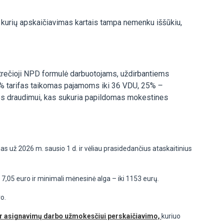
 kurių apskaičiavimas kartais tampa nemenku iššūkiu,
trečioji NPD formulė darbuotojams, uždirbantiems
20% tarifas taikomas pajamoms iki 36 VDU, 25% –
os draudimui, kas sukuria papildomas mokestines
as už 2026 m. sausio 1 d. ir vėliau prasidedančius ataskaitinius
7,05 euro ir minimali mėnesinė alga – iki 1153 eurų.
o.
 ir asignavimų darbo užmokesčiui perskaičiavimo,
kuriuo