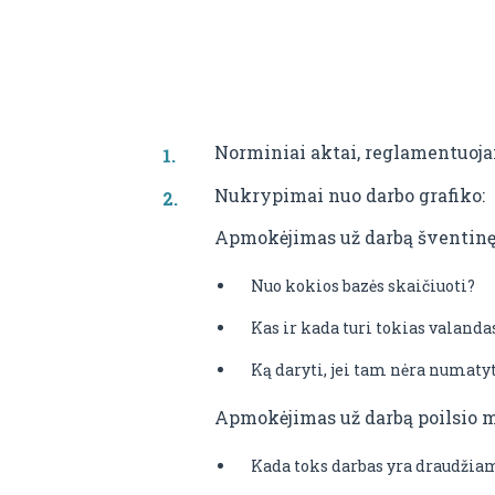
Norminiai aktai, reglamentuoja
Nukrypimai nuo darbo grafiko:
Apmokėjimas už darbą šventinę 
Nuo kokios bazės skaičiuoti?
Kas ir kada turi tokias valand
Ką daryti, jei tam nėra numatyt
Apmokėjimas už darbą poilsio m
Kada toks darbas yra draudžia