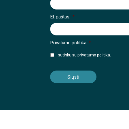
El. paštas:
*
Privatumo politika
*
sutinku su
privatumo politika
.