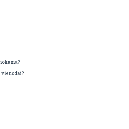
apmokama?
a vienodai?