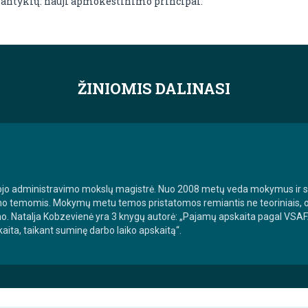
 santykių: nauji apmokestinimo principai.
ŽINIOMIS DALINASI
iešojo administravimo mokslų magistrė. Nuo 2008 metų veda mokymus ir
mo temomis. Mokymų metu temos pristatomos remiantis ne teoriniais, o p
imo. Natalja Kobzevienė yra 3 knygų autorė: „Pajamų apskaita pagal VSA
ita, taikant suminę darbo laiko apskaitą“.