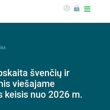
0
RIUI
pskaita švenčių ir
mis viešajame
as keisis nuo 2026 m.