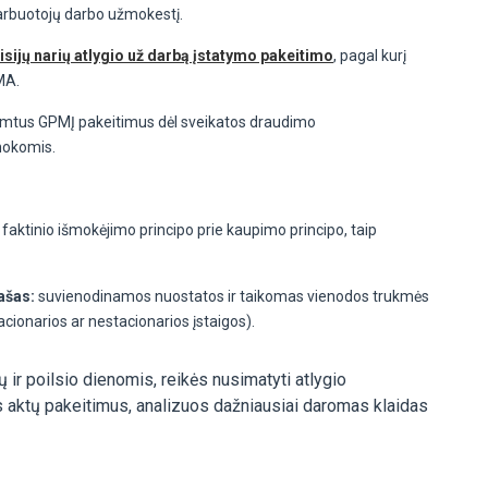
darbuotojų darbo užmokestį.
sijų narių atlygio už darbą įstatymo pakeitimo
, pagal kurį
MA.
iimtus GPMĮ pakeitimus dėl sveikatos draudimo
mokomis.
 faktinio išmokėjimo principo prie kaupimo principo, taip
rašas:
suvienodinamos nuostatos ir taikomas vienodos trukmės
cionarios ar nestacionarios įstaigos).
 ir poilsio dienomis, reikės nusimatyti atlygio
s aktų pakeitimus, analizuos dažniausiai daromas klaidas