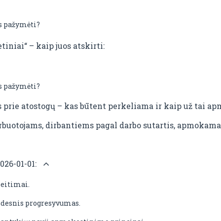
as pažymėti?
tiniai“ – kaip juos atskirti:
as pažymėti?
prie atostogų – kas būtent perkeliama ir kaip už tai 
arbuotojams, dirbantiems pagal darbo sutartis, apmokam
026-01-01:
eitimai.
didesnis progresyvumas.