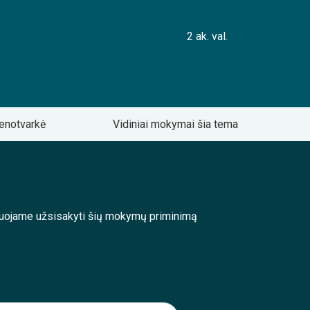
2 ak. val.
enotvarkė
Vidiniai mokymai šia tema
enduojame užsisakyti šių mokymų priminimą