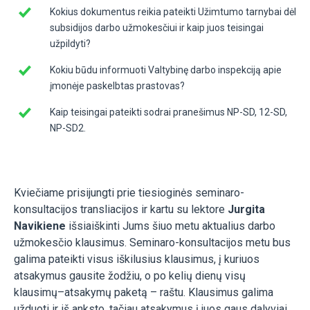
Kokius dokumentus reikia pateikti Užimtumo tarnybai dėl
subsidijos darbo užmokesčiui ir kaip juos teisingai
užpildyti?
Kokiu būdu informuoti Valtybinę darbo inspekciją apie
įmonėje paskelbtas prastovas?
Kaip teisingai pateikti sodrai pranešimus NP-SD, 12-SD,
NP-SD2.
Kviečiame prisijungti prie tiesioginės seminaro-
konsultacijos transliacijos ir kartu su lektore
Jurgita
Navikiene
išsiaiškinti Jums šiuo metu aktualius darbo
užmokesčio klausimus. Seminaro-konsultacijos metu bus
galima pateikti visus iškilusius klausimus, į kuriuos
atsakymus gausite žodžiu, o po kelių dienų visų
klausimų–atsakymų paketą – raštu. Klausimus galima
užduoti ir iš anksto, tačiau atsakymus į juos gaus dalyviai,