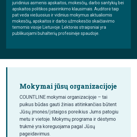
juridinius asmenis apskaitos, mokesčių, darbo santykių bei
apskaitos politikos pasirinkimo klausimais. Auditorė taip
pat veda viešuosius ir vidinius mokymus aktualiomis
mokesčių, apskaitos ir darbo užmokesčio skaičiavimo
temomis visoje Lietuvoje. Lektorės straipsniai yra
publikuojami buhalterių profesinėje spaudoje.
Mokymai jūsų organizacijoje
COUNTLINE mokymai organizacijoje – tai
puikus būdas gauti žinias atitinkančias būtent
Jūsų įmonės/įstaigos poreikius Jums patogiu
metu ir vietoje. Mokymų programa ir dėstymo
trukmė yra koreguojama pagal Jūsų
pageidavimus.