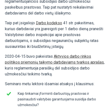
reglamentuojančios subsidijas darbo užmokesčiui
paskelbus prastovas. Taip pat nustatyti reikalavimai
darbdaviams dėl darbo vietų išlaikymo.
Taip pat įsigaliojo
Darbo kodekso
41 str. pakeitimas,
kuriuo darbdaviai yra įpareigoti per 1 darbo dieną pranešti
Valstybinei darbo inspekcijai apie prastovas
darbuotojams, o subsidijas negaunančių subjektų ratas
susiaurintas iki biudžetinių įstaigų.
2020-04-15 buvo pakeistas
Aktyvios darbo rinkos
politikos priemonių taikymo darbdaviams tvarkos aprašas
,
kuris reglamentuoja paraiškų dėl subsidijos darbo
užmokesčiui teikimo tvarką.
Seminaro metu lektorė išsamiai atsakys į klausimus:
Kaip tinkamai įforminti darbuotojų prastovas ir
pasinaudoti valstybės garantuojama susidija darbo
užmokesčiui?