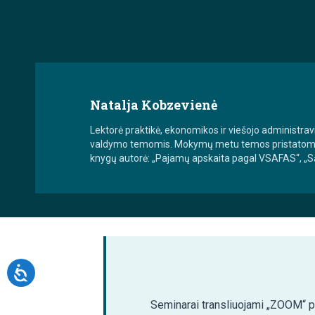
Natalja Kobzevienė
Lektorė praktikė, ekonomikos ir viešojo administ
valdymo temomis. Mokymų metu temos pristatomos rem
knygų autorė: „Pajamų apskaita pagal VSAFAS“, „Są
Seminarai transliuojami „ZOOM“ pla