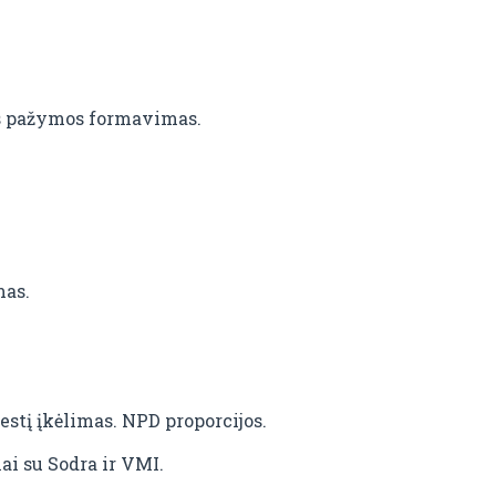
ės pažymos formavimas.
mas.
stį įkėlimas. NPD proporcijos.
i su Sodra ir VMI.