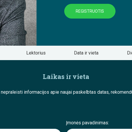
REGISTRUOTIS
Lektorius
Data ir vieta
Di
Laikas ir vieta
e nepraleisti informacijos apie naujai paskelbtas datas, rekom
Įmonės pavadinimas: