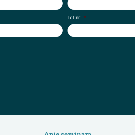
Tel. nr.:
*
Apie seminarą