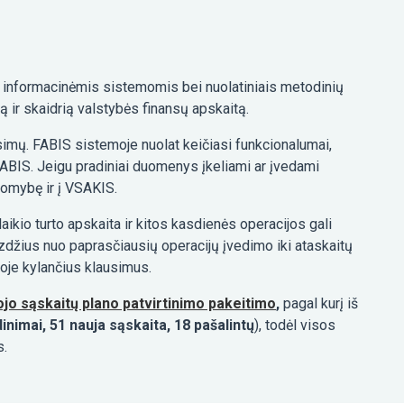
s informacinėmis sistemomis bei nuolatiniais metodinių
ą ir skaidrią valstybės finansų apskaitą.
imų. FABIS sistemoje nuolat keičiasi funkcionalumai,
FABIS. Jeigu pradiniai duomenys įkeliami ar įvedami
tomybę ir į VSAKIS.
kio turto apskaita ir kitos kasdienės operacijos gali
zdžius nuo paprasčiausių operacijų įvedimo iki ataskaitų
oje kylančius klausimus.
jo sąskaitų plano patvirtinimo pakeitimo
,
pagal kurį iš
inimai, 51 nauja sąskaita, 18 pašalintų
), todėl visos
s.