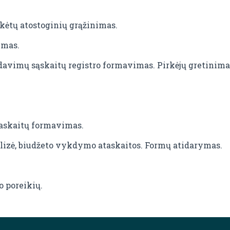
kėtų atostoginių grąžinimas.
imas.
davimų sąskaitų registro formavimas. Pirkėjų gretinima
taskaitų formavimas.
lizė, biudžeto vykdymo ataskaitos. Formų atidarymas.
o poreikių.