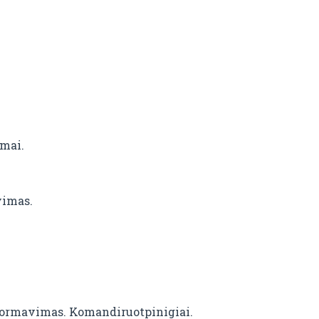
imai.
vimas.
formavimas. Komandiruotpinigiai.