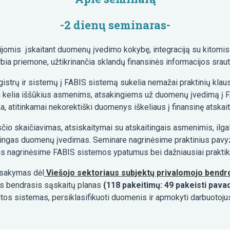
-2 dienų seminaras-
cijomis įskaitant duomenų įvedimo kokybę, integraciją su kitomi
bia priemone, užtikrinančia sklandų finansinės informacijos sraut
strų ir sistemų į FABIS sistemą sukelia nemažai praktinių klaus
 tai kelia iššūkius asmenims, atsakingiems už duomenų įvedimą į 
a, atitinkamai nekorektiški duomenys iškeliaus į finansinę atskai
 skaičiavimas, atsiskaitymai su atskaitingais asmenimis, ilgalai
eisingas duomenų įvedimas. Seminare nagrinėsime praktinius pavy
ais nagrinėsime FABIS sistemos ypatumus bei dažniausiai praktik
 įsakymas dėl
Viešojo sektoriaus subjektų privalomojo bendro
is bendrasis sąskaitų planas
(118 pakeitimų: 49 pakeisti pavad
aitos sistemas, persiklasifikuoti duomenis ir apmokyti darbuotoju