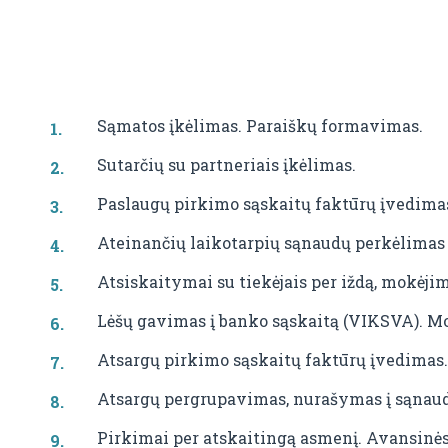
Sąmatos įkėlimas. Paraiškų formavimas.
Sutarčių su partneriais įkėlimas.
Paslaugų pirkimo sąskaitų faktūrų įvedimas
Ateinančių laikotarpių sąnaudų perkėlimas į
Atsiskaitymai su tiekėjais per iždą, mokėj
Lėšų gavimas į banko sąskaitą (VIKSVA). Mo
Atsargų pirkimo sąskaitų faktūrų įvedimas.
Atsargų pergrupavimas, nurašymas į sąnaud
Pirkimai per atskaitingą asmenį. Avansinė