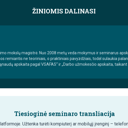
ŽINIOMIS DALINASI
ravimo mokslų magistrė. Nuo 2008 metų veda mokymus ir seminarus apsk
iantis ne teoriniais, o praktiniais pavyzdžiais, todėl sulaukia palank
naudų apskaita pagal VSAFAS“ ir „Darbo užmokesčio apskaita, taikant 
Tiesioginė seminaro transliacija
tformoje. Užtenka turėti kompiuterį ar mobilųjį įrenginį – telefon