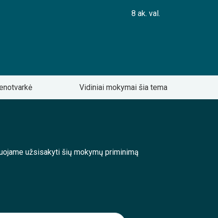
8 ak. val.
enotvarkė
Vidiniai mokymai šia tema
enduojame užsisakyti šių mokymų priminimą