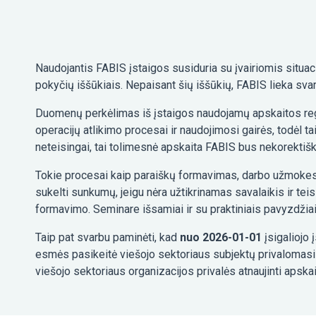
Naudojantis FABIS įstaigos susiduria su įvairiomis situa
pokyčių iššūkiais. Nepaisant šių iššūkių, FABIS lieka svar
Duomenų perkėlimas iš įstaigos naudojamų apskaitos regi
operacijų atlikimo procesai ir naudojimosi gairės, todėl
neteisingai, tai tolimesnė apskaita FABIS bus nekorektišk
Tokie procesai kaip paraiškų formavimas, darbo užmokesčio
sukelti sunkumų, jeigu nėra užtikrinamas savalaikis ir t
formavimo. Seminare išsamiai ir su praktiniais pavyzdži
Taip pat svarbu paminėti, kad
nuo 2026-01-01
įsigaliojo
esmės pasikeitė viešojo sektoriaus subjektų privalomas
viešojo sektoriaus organizacijos privalės atnaujinti apsk