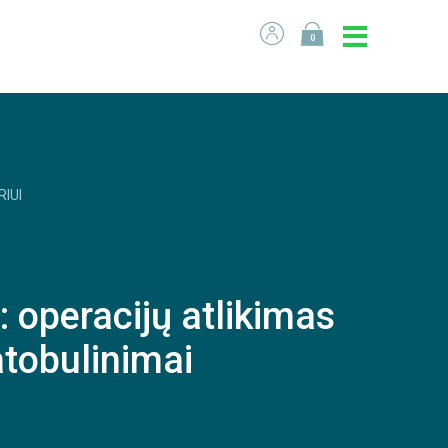
0
RIUI
 operacijų atlikimas
atobulinimai