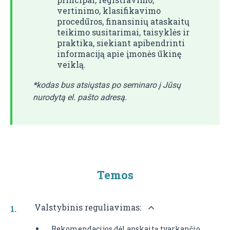
vertinimo, klasifikavimo
procedūros, finansinių ataskaitų
teikimo susitarimai, taisyklės ir
praktika, siekiant apibendrinti
informaciją apie įmonės ūkinę
veiklą.
*
kodas bus atsiųstas po seminaro į Jūsų
nurodytą el. pašto adresą.
Temos
Valstybinis reguliavimas:
Rekomendacijos dėl apskaitą tvarkančio