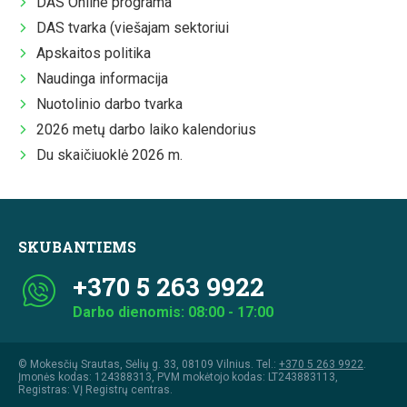
DAS Online programa
DAS tvarka (viešajam sektoriui
Apskaitos politika
Naudinga informacija
Nuotolinio darbo tvarka
2026 metų darbo laiko kalendorius
Du skaičiuoklė 2026 m.
SKUBANTIEMS
+370 5 263 9922
Darbo dienomis: 08:00 - 17:00
© Mokesčių Srautas, Sėlių g. 33, 08109 Vilnius. Tel.:
+370 5 263 9922
.
Įmonės kodas: 124388313, PVM mokėtojo kodas: LT243883113,
Registras: VĮ Registrų centras.