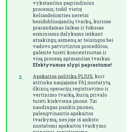
vykstančius pagrindinius
procesus, todėl vietoj
keliasdešimties neretai
besidubliuojančių tvarkų, kuriose
prarandamas laikas ir fokusas
esminiams dalykams ieškant
atsakingų asmenų ar teisingos bei
vadovo patvirtintos procedūros,
galėsite turėti koncentruotas ir
visą procesą apimančias tvarkas.
Efektyvumas slypi paprastume!
Apskaitos politika PLIUS
, kuri
atitinka naujajame FAĮ nustatytą
ūkinių operacijų registravimo ir
vertinimo tvarką, kurią privalo
turėti kiekviena įmonė. Tai
naudingas įrankis įmonei,
palengvinantis apskaitos
tvarkymą, nes joje iš anksto
nustatomi apskaitos tvarkymo
principai, registravimo,