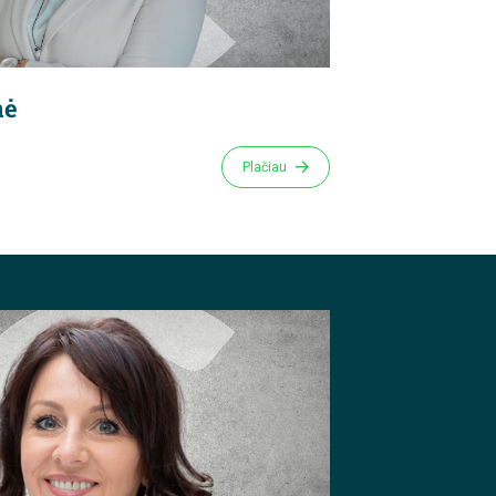
nė
Plačiau