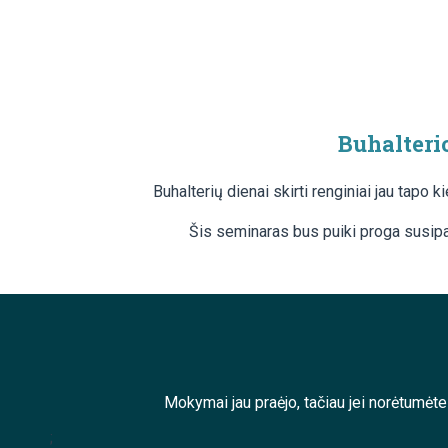
Buhalterio
Buhalterių dienai skirti renginiai jau tapo
Šis seminaras bus puiki proga susipa
Mokymai jau praėjo, tačiau jei norėtumėt
;