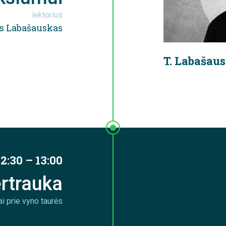
lektorius
s Labašauskas
T. Labašau
12:30 – 13:00
rtrauka
i prie vyno taurės