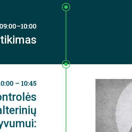
09:00–10:00
itikimas
10:00 – 10:45
ontrolės
lterinių
yvumui: