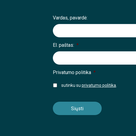
Vardas, pavardė:
El. paštas:
*
Privatumo politika
*
sutinku su
privatumo politika
.