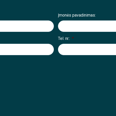
Įmonės pavadinimas:
Tel. nr.:
*