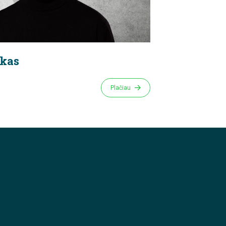
skas
Plačiau