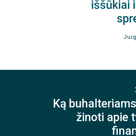
iššūkiai 
spr
Jurg
Ką buhalteriams
žinoti apie
fina