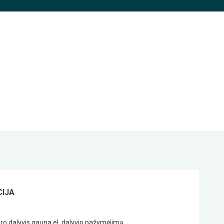
IJA
o dalyvis gauna el. dalyvio pažymėjimą.