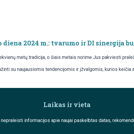
 diena 2024 m.: tvarumo ir DI sinergija bu
 kiekvienų metų tradicija, o šiais metais norime Jus pakviesti pral
žinti su naujausiomis tendencijomis ir įžvalgomis, kurios keičia
Laikas ir vieta
e nepraleisti informacijos apie naujai paskelbtas datas, rekom