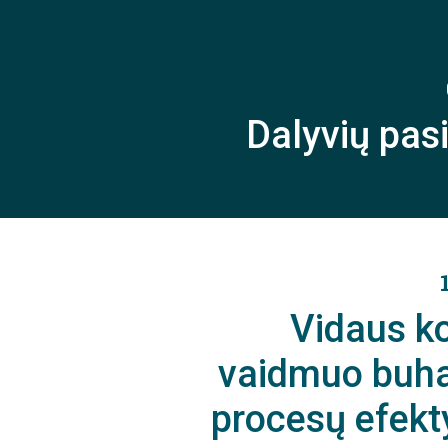
Dalyvių pas
Vidaus k
vaidmuo buha
procesų efekt