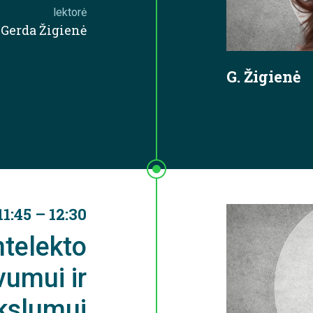
lektorė
Gerda Žigienė
G. Žigienė
11:45 – 12:30
ntelekto
vumui ir
ikslumui