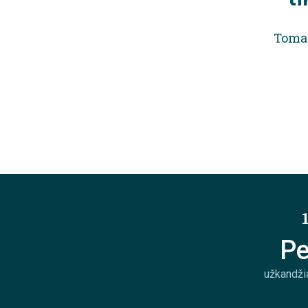
Toma
Pe
užkandžia