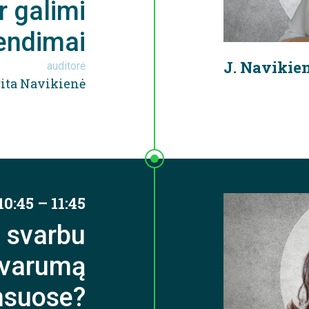
ir galimi
endimai
J. Navikie
auditorė
ita Navikienė
10:45 – 11:45
 svarbu
 tvarumą
nsuose?