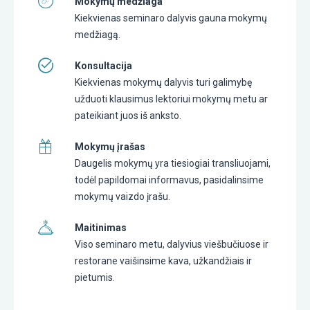
Mokymų medžiaga
Kiekvienas seminaro dalyvis gauna mokymų
medžiagą.
Konsultacija
Kiekvienas mokymų dalyvis turi galimybę
užduoti klausimus lektoriui mokymų metu ar
pateikiant juos iš anksto.
Mokymų įrašas
Daugelis mokymų yra tiesiogiai transliuojami,
todėl papildomai informavus, pasidalinsime
mokymų vaizdo įrašu.
Maitinimas
Viso seminaro metu, dalyvius viešbučiuose ir
restorane vaišinsime kava, užkandžiais ir
pietumis.