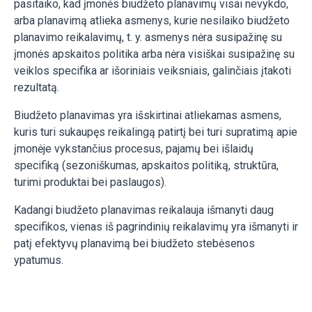
pasitaiko, kad įmonės biudžeto planavimų visai nevykdo,
arba planavimą atlieka asmenys, kurie nesilaiko biudžeto
planavimo reikalavimų, t. y. asmenys nėra susipažinę su
įmonės apskaitos politika arba nėra visiškai susipažinę su
veiklos specifika ar išoriniais veiksniais, galinčiais įtakoti
rezultatą.
Biudžeto planavimas yra išskirtinai atliekamas asmens,
kuris turi sukaupęs reikalingą patirtį bei turi supratimą apie
įmonėje vykstančius procesus, pajamų bei išlaidų
specifiką (sezoniškumas, apskaitos politiką, struktūra,
turimi produktai bei paslaugos).
Kadangi biudžeto planavimas reikalauja išmanyti daug
specifikos, vienas iš pagrindinių reikalavimų yra išmanyti ir
patį efektyvų planavimą bei biudžeto stebėsenos
ypatumus.