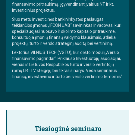
finansavimo pritraukimą, įgyvendinant įvairius NT ir kt.
investicinius projektus.
Šiuo metu investicinės bankininkystės paslaugas
teikiančios įmonės „IFCON UAB“ savininkas ir vadovas, kuri
specializuojasi nuosavo ir skolinto kapitalo pritraukime,
konsultuoja įmonių finansų valdymo klausimais, atlieka
projektų, turto ir verslo strateginį auditą bei vertinimą.
Lektorius VILNIUS TECH (VGTU), kur dėsto modulį „Verslo
finansavimo pagrindai“. Priklauso Investuotojų asociacijai,
vienas iš Lietuvos Respublikos turto ir verslo vertintojų
rūmų LRTTV steigėjų bei tikrasis narys. Veda seminarus
finansų, investavimo ir turto bei verslo vertinimo temomis“
Tiesioginė seminaro