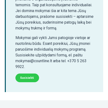
temomis. Taip pat konsultuojame individualiai.
Jei domina mokymai šia ar kita tema Jūsų
darbuotojams, prašome susisiekti – aptarsime
Jūsų poreikius, suderinsime patogų laiką bei
mokymų trukmę ir formą.
Mokymai gali vykti Jums patogioje vietoje ar
nuotoliniu būdu. Esant poreikiui, Jūsų įmonei
paruošime individualią mokymų programą.
Susisiekite užpildydami formą, el. paštu
mokymai@countline.lt arba tel. +370 5 263
9922.
Susisiekti