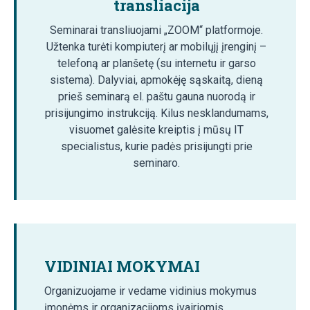
transliacija
Seminarai transliuojami „ZOOM“ platformoje.
Užtenka turėti kompiuterį ar mobilųjį įrenginį –
telefoną ar planšetę (su internetu ir garso
sistema). Dalyviai, apmokėję sąskaitą, dieną
prieš seminarą el. paštu gauna nuorodą ir
prisijungimo instrukciją. Kilus nesklandumams,
visuomet galėsite kreiptis į mūsų IT
specialistus, kurie padės prisijungti prie
seminaro.
VIDINIAI MOKYMAI
Organizuojame ir vedame vidinius mokymus
įmonėms ir organizacijoms įvairiomis