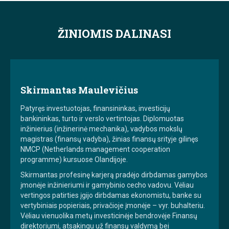
ŽINIOMIS DALINASI
Skirmantas Maulevičius
Patyręs investuotojas, finansininkas, investicijų
bankininkas, turto ir verslo vertintojas. Diplomuotas
inžinierius (inžinerinė mechanika), vadybos mokslų
magistras (finansų vadyba), žinias finansų srityje gilinęs
NMCP (Netherlands management cooperation
programme) kursuose Olandijoje.
Skirmantas profesinę karjerą pradėjo dirbdamas gamybos
įmonėje inžinieriumi ir gamybinio cecho vadovu. Vėliau
vertingos patirties įgijo dirbdamas ekonomistu, banke su
vertybiniais popieriais, privačioje įmonėje – vyr. buhalteriu.
Vėliau vienuolika metų investicinėje bendrovėje Finansų
direktoriumi, atsakingu už finansų valdymą bei