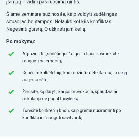
įtampą ir vidinį pasiruošimą gintis.
Šiame seminare sužinosite, kaip valdyti sudėtingas
situacijas be įtampos. Nelaukti kol kils konfliktas.
Negesinti gaisrą. O užkirsti jam kelią.
Po mokymų:
Atpažinsite „sudėtingus“ elgesio tipus ir išmoksite
reaguoti be emocijų;
Gebėsite kalbėti taip, kad mažintumėte įtampą, o ne ją
augintumėte;
Žinosite, ką daryti, kai jus provokuoja, spaudžia ar
reikalauja ne pagal taisykles;
Turėsite konkrečių būdų, kaip greitai nusiraminti po
konflikto ir išsaugoti savitvardą.