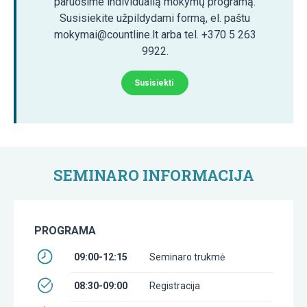
paruošime individualią mokymų programą.
Susisiekite užpildydami formą, el. paštu
mokymai@countline.lt arba tel. +370 5 263
9922.
Susisiekti
SEMINARO INFORMACIJA
PROGRAMA
09:00-12:15
Seminaro trukmė
08:30-09:00
Registracija