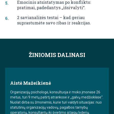
Emocinis atsistatymas po konflikto:
pratimai, padedantys „išsivalyti“.
2 savianalizės testai – kad geriau
suprastumėte savo ribas ir reakcijas.
ŽINIOMIS DALINASI
Aistė Mažeikienė
Organizacijų psichologė, konsultuoja ir moko įmonėse 26
metus, turi 9 metų patirtį atrankose ir „galvų medžioklėse“.
Nuolat dirba su žmonėmis, kurie turi valdyti situacijas: nuo
statutinių organizacijų vadovų, pagalbos tarnybų
operatorių, konsultantų iki švietimo įstaigų lyderių.