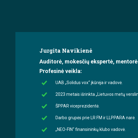
Jurgita Navikienė
Auditorė, mokesčių ekspertė, mentorė
Profesinė veikla:
UAB „Solidus vox“ įkūrėja ir vadovė.
2023 metais išrinkta „Lietuvos metų versl
ŠPPAR viceprezidentė.
Darbo grupės prie LR FM ir LLPPARA narė.
„NEO-FIN“ finansininkų klubo vadovė.