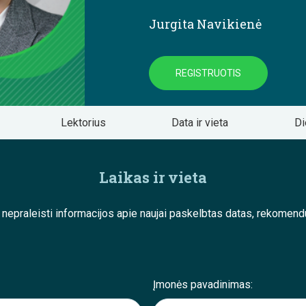
Jurgita Navikienė
REGISTRUOTIS
Lektorius
Data ir vieta
Di
Laikas ir vieta
e nepraleisti informacijos apie naujai paskelbtas datas, rekom
Įmonės pavadinimas: