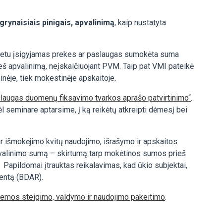
rynaisiais pinigais, apvalinimą
, kaip nustatyta
enu metu įsigyjamas prekes ar paslaugas sumokėta suma
eš apvalinimą, neįskaičiuojant PVM. Taip pat VMI pateikė
sinėje, tiek mokestinėje apskaitoje.
slaugas duomenų fiksavimo tvarkos aprašo patvirtinimo“
.
l seminare aptarsime, į ką reikėtų atkreipti dėmesį bei
ir išmokėjimo kvitų naudojimo, išrašymo ir apskaitos
apvalinimo sumą – skirtumą tarp mokėtinos sumos prieš
 Papildomai įtrauktas reikalavimas, kad ūkio subjektai,
entą (BDAR).
temos steigimo, valdymo ir naudojimo pakeitimo
.