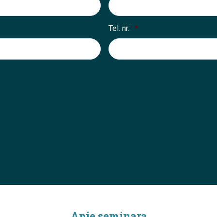
Tel. nr.:
*
Apie seminarą