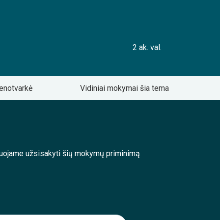
2 ak. val.
enotvarkė
Vidiniai mokymai šia tema
enduojame užsisakyti šių mokymų priminimą