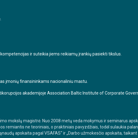
.
mpetencijas ir suteikia jiems reikiamų įrankių pasiekti tikslus.
as įmonių finansininkams nacionaliniu mastu.
Antikorupcijos akademijoje Association Baltic Institute of Corporate Gove
ravimo mokslų magistrė. Nuo 2008 metų veda mokymus ir seminarus apsk
iantis ne teoriniais, o praktiniais pavyzdžiais, todėl sulaukia palank
naudų apskaita pagal VSAFAS“ ir „Darbo užmokesčio apskaita, taikant 