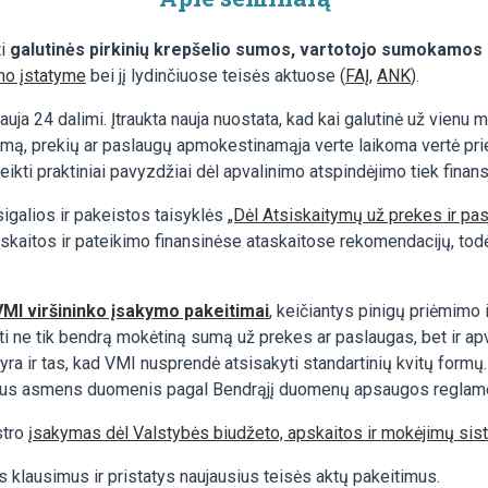
ti
galutinės pirkinių krepšelio sumos, vartotojo sumokamos g
imo įstatyme
bei jį lydinčiuose teisės aktuose (
FAĮ
,
ANK
).
 nauja 24 dalimi. Įtraukta nauja nuostata, kad kai galutinė už vi
ymą, prekių ar paslaugų apmokestinamąja verte laikoma vertė pri
teikti praktiniai pavyzdžiai dėl apvalinimo atspindėjimo tiek finan
sigalios ir pakeistos taisyklės
„Dėl Atsiskaitymų už prekes ir pa
skaitos ir pateikimo finansinėse ataskaitose rekomendacijų, todė
VMI viršininko įsakymo pakeitimai
, keičiantys pinigų priėmimo 
yti ne tik bendrą mokėtiną sumą už prekes ar paslaugas, bet ir 
a ir tas, kad VMI nusprendė atsisakyti standartinių kvitų formų.
odytus asmens duomenis pagal Bendrąjį duomenų apsaugos reglam
stro
įsakymas dėl Valstybės biudžeto, apskaitos ir mokėjimų sis
 klausimus ir pristatys naujausius teisės aktų pakeitimus.