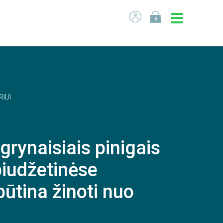
0
RIUI
grynaisiais pinigais
biudžetinėse
būtina žinoti nuo