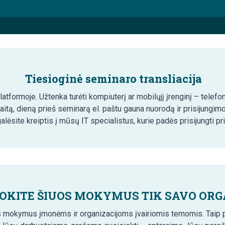
Tiesioginė seminaro transliacija
tformoje. Užtenka turėti kompiuterį ar mobilųjį įrenginį – telefon
aitą, dieną prieš seminarą el. paštu gauna nuorodą ir prisijungim
lėsite kreiptis į mūsų IT specialistus, kurie padės prisijungti pr
OKITE ŠIUOS MOKYMUS TIK SAVO ORG
 mokymus įmonėms ir organizacijoms įvairiomis temomis. Taip pa