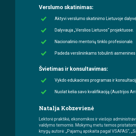
Verslumo skatinimas:
Aktyvi verslumo skatinimo Lietuvoje dalyvė
Dalyvauja „Verslios Lietuvos“ projektuose.
Nacionalinio mentorių tinklo profesionalė.
Padeda verslininkams tobulinti asmenines ko
Švietimas ir konsultavimas:
Vykdo edukacines programas ir konsultacij
Nuolat kelia savo kvalifikaciją (Austrijos 
Natalja Kobzevienė
Lektorė praktikė, ekonomikos ir viešojo administ
valdymo temomis. Mokymų metu temos pristatomos rem
knygų autorė: „Pajamų apskaita pagal VSAFAS“, „Są