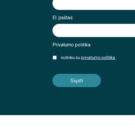
El. paštas:
*
Privatumo politika
*
sutinku su
privatumo politika
.