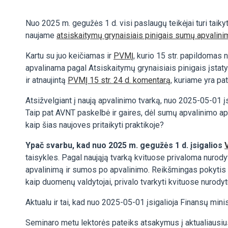
Nuo 2025 m. gegužės 1 d. visi paslaugų teikėjai turi taiky
naujame
atsiskaitymų grynaisiais pinigais sumų apvalin
Kartu su juo keičiamas ir
PVMĮ
, kurio 15 str. papildomas
apvalinama pagal Atsiskaitymų grynaisiais pinigais įstat
ir atnaujintą
PVMĮ 15 str. 24 d. komentarą
, kuriame yra pa
Atsižvelgiant į naują apvalinimo tvarką, nuo 2025-05-01 į
Taip pat AVNT paskelbė ir gaires, dėl sumų apvalinimo ap
kaip šias naujoves pritaikyti praktikoje?
Ypač svarbu, kad nuo 2025 m. gegužės 1 d. įsigalios
taisykles. Pagal naująją tvarką kvituose privaloma nurod
apvalinimą ir sumos po apvalinimo. Reikšmingas pokytis yr
kaip duomenų valdytojai, privalo tvarkyti kvituose nur
Aktualu ir tai, kad nuo 2025-05-01 įsigalioja Finansų mini
Seminaro metu lektorės pateiks atsakymus į aktualiausius