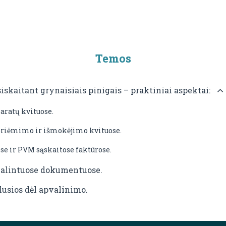
Temos
skaitant grynaisiais pinigais – praktiniai aspektai:
ratų kvituose.
priėmimo ir išmokėjimo kvituose.
e ir PVM sąskaitose faktūrose.
alintuose dokumentuose.
lusios dėl apvalinimo.