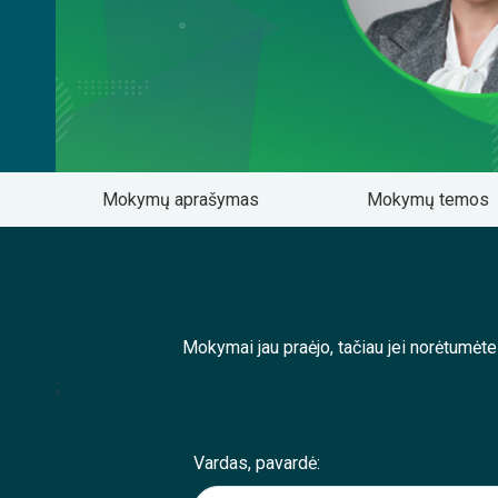
Mokymų aprašymas
Mokymų temos
Mokymai jau praėjo, tačiau jei norėtumėt
;
Vardas, pavardė: