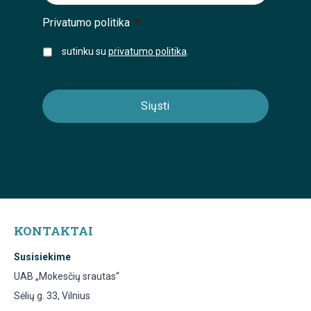
Privatumo politika
*
sutinku su
privatumo politika
.
KONTAKTAI
Susisiekime
UAB „Mokesčių srautas“
Sėlių g. 33, Vilnius