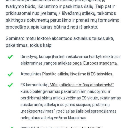
tvarkymo būdo, išsiuntimo ir paskirties šalių. Taip pat ir
priklausomai nuo įvežamų / išvežamų atliekų, taikomos
skirtingos dokumentų paruošimo ir pranešimų formavimo
procedūros, apie kurias būtina žinoti iš anksto.
Seminaro metu lektorė akcentuos aktualius teisės aktų
pakeitimus, tokius kaip:
Direktyvą, kurioje įtvirtinti reikalavimai tvarkyti elektros ir
elektroninės įrangos atliekas
pagal Europos standartą
.
Atnaujintas
Plastiko atliekų išvežimo iš ES taisykles
.
EK komunikatą
„Mūsų atliekos – mūsų atsakomybė“
,
kuriuo palengvinamas pakartotiniam naudojimui ir
perdirbimui skirtų atliekų vežimas ES viduje, skatinamas
susidarančių atliekų ir su jomis susijusių problemų
„neeksportavimas“ į trečiąsias šalis bei sprendžiamas
nelegalaus atliekų vežimo klausimas.