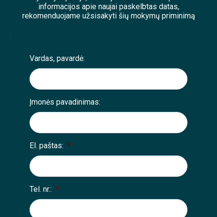
informacijos apie naujai paskelbtas datas,
rekomenduojame užsisakyti šių mokymų priminimą
;
Vardas, pavardė:
Įmonės pavadinimas:
El. paštas:
*
Tel. nr.:
*