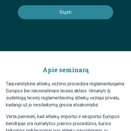
Apie seminarą
Tarpvalstybinė atliekų vežimo procedūra reglamentuojama
Europos bei nacionaliniais teisės aktais. Išmanyti šį
sudėtingą teisinį reglamentavimą atliekų vežejui privalu,
kadangi už jo nesilaikymą gresia atsakomybė.
Verta paminėti, kad atliekų importui ir eksportui Europos
bendrijoje yra numatytos įvairios procedūros, kurios
taikomos priklausomai nuo atliekų pavojingumo, jų