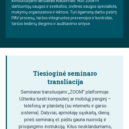
konsultuojanti aktualiais klausimais. Nuo 2008 m.
darbuotojų saugos ir sveikatos, civilinės saugos specialistė,
mokymų organizatorė ir lektorė. Turi ilgametę darbo patirtį
PAV procesų, taršos integruotos prevencijos ir kontrolės,
taršos leidimų diegimo ir auditavimo srityse.
Tiesioginė seminaro
transliacija
Seminarai transliuojami „ZOOM“ platformoje.
Užtenka turėti kompiuterį ar mobilųjį įrenginį –
telefoną ar planšetę (su internetu ir garso
sistema). Dalyviai, apmokėję sąskaitą, dieną
prieš seminarą el. paštu gauna nuorodą ir
prisijungimo instrukciją. Kilus nesklandumams,