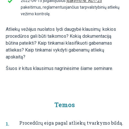
2022-04-15 įsigaliojusius
įsakymo Nr. AD1-25
pakeitimus, reglamentuojančius tarpvalstybinių atliekų
vežimo kontrolę.
Atliekų vežėjus nuolatos lydi daugybė klausimų: kokios
procedūros gali būti taikomos? Kokią dokumentaciją
būtina pateikti? Kaip tinkamai klasifikuoti gabenamas
atliekas? Kaip tinkamai vykdyti gabenamų atliekų
apskaitą?
Šiuos ir kitus klausimus nagrinėsime šiame seminare.
Temos
Procedūrų eiga pagal atliekų tvarkymo būdą.