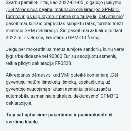
Svarbu paminėti ir tai, kad 2022-01-05 įsigaliojo įsakymo
„Dėl Mėnesinės pajamų mokesčio deklaracijos GPM313
formos ir jos užpildymo ir pateikimo taisyklių patvirtinimo
“
pakeitimai, kuriais praplėstas subjektų ratas, turintis teikti
mėnesio GPM deklaraciją. Šie pakeitimai aktualūs pildant
2022 m. ir vėlesnių laikotarpių GPM313 formą.
Jeigu per mokestinius metus turėjote sandorių, kurių vertė
lygi arba didesnė nei 90000 Eur su asocijuotu asmeniu,
reikia pildyti deklaraciją FR0528.
Atkreiptinas dėmesys, kad VMI pateikė komentarą
„Dėl
gyventojui natūra išmokėtų išmokų, apskaičiuotų už
gyventojo naudojimąsi kitam asmeniui priklausančiu
automobiliu asmeniniais tikslais, deklaravimo“
GPM312
deklaracijoje.
Taip pat aptarsime pakeitimus ir pasimokysite iš
svetimų klaidų.