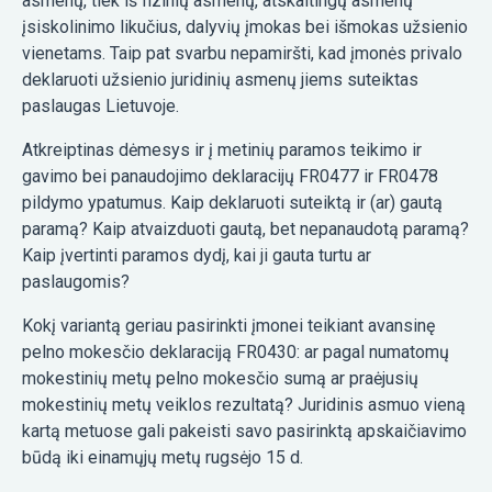
asmenų, tiek iš fizinių asmenų, atskaitingų asmenų
įsiskolinimo likučius, dalyvių įmokas bei išmokas užsienio
vienetams. Taip pat svarbu nepamiršti, kad įmonės privalo
deklaruoti užsienio juridinių asmenų jiems suteiktas
paslaugas Lietuvoje.
Atkreiptinas dėmesys ir į metinių paramos teikimo ir
gavimo bei panaudojimo deklaracijų FR0477 ir FR0478
pildymo ypatumus. Kaip deklaruoti suteiktą ir (ar) gautą
paramą? Kaip atvaizduoti gautą, bet nepanaudotą paramą?
Kaip įvertinti paramos dydį, kai ji gauta turtu ar
paslaugomis?
Kokį variantą geriau pasirinkti įmonei teikiant avansinę
pelno mokesčio deklaraciją FR0430: ar pagal numatomų
mokestinių metų pelno mokesčio sumą ar praėjusių
mokestinių metų veiklos rezultatą? Juridinis asmuo vieną
kartą metuose gali pakeisti savo pasirinktą apskaičiavimo
būdą iki einamųjų metų rugsėjo 15 d.