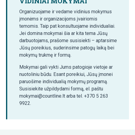
VIDINIAI MOKYMAI
Organizuojame ir vedame vidinius mokymus
įmonėms ir organizacijoms įvairiomis
temomis. Taip pat konsultuojame individualiai.
Jei domina mokymai šia ar kita tema Jūsų
darbuotojams, prašome susisiekti – aptarsime
Jūsų poreikius, suderinsime patogų laiką bei
mokymų trukmę ir formą.
Mokymai gali vykti Jums patogioje vietoje ar
nuotoliniu būdu. Esant poreikiui, Jūsų įmonei
paruošime individualią mokymų programą.
Susisiekite užpildydami formą, el. paštu
mokymai@countline.lt arba tel. +370 5 263
9922.