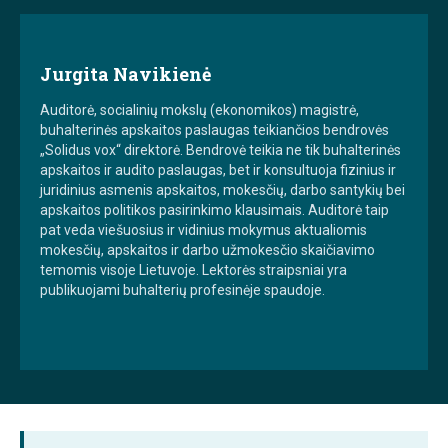
Jurgita Navikienė
Auditorė, socialinių mokslų (ekonomikos) magistrė,
buhalterinės apskaitos paslaugas teikiančios bendrovės
„Solidus vox“ direktorė. Bendrovė teikia ne tik buhalterinės
apskaitos ir audito paslaugas, bet ir konsultuoja fizinius ir
juridinius asmenis apskaitos, mokesčių, darbo santykių bei
apskaitos politikos pasirinkimo klausimais. Auditorė taip
pat veda viešuosius ir vidinius mokymus aktualiomis
mokesčių, apskaitos ir darbo užmokesčio skaičiavimo
temomis visoje Lietuvoje. Lektorės straipsniai yra
publikuojami buhalterių profesinėje spaudoje.