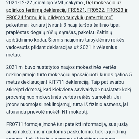
2021-12-22 įsigaliojo VMI įsakymo
„Dėl mokesčio už
aplinkos teršimą deklaracijų FR0521, FR0522, FR0523 ir
FR0524 formų ir jų pildymo taisyklių patvirtinimo“
pakeitimai, kuriais įtvirtinti 3 nauji taršos šaltinio tipai,
praplėstas degalų rūšių sąrašas, pakeisti šaltinių
apibūdinimo kodai. Šiomis naujomis taisyklėmis reikės
vadovautis pildant deklaracijas už 2021 ir vėlesnius
metus.
2021 m. buvo nustatytos naujos mokestinės vertės
nekilnojamojo turto mokesčiui apskaičiuoti, kurios galios 5
metus deklaruojant KIT711 deklaraciją. Taip pat svarbu
atkreipti dėmesį, kad kiekviena savivaldybė nusistatė kokį
procentą nuo mokestinės vertės reikės sumokėti. Jei
įmonė nuomojasi nekilnojamąjį turtą iš fizinio asmens, jai
atsiranda prievolė mokėti NT mokestį.
FR0711 formoje įmonė turi pateikti informaciją, susijusią
su išmokėtomis ir gautomis paskolomis, tiek iš juridinių