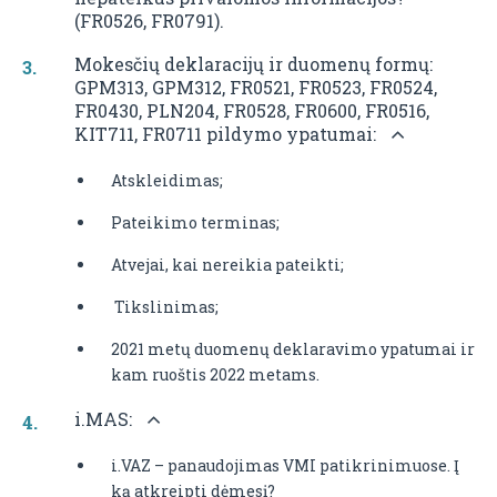
(FR0526, FR0791).
Mokesčių deklaracijų ir duomenų formų:
GPM313, GPM312, FR0521, FR0523, FR0524,
FR0430, PLN204, FR0528, FR0600, FR0516,
KIT711, FR0711 pildymo ypatumai:
Atskleidimas;
Pateikimo terminas;
Atvejai, kai nereikia pateikti;
Tikslinimas;
2021 metų duomenų deklaravimo ypatumai ir
kam ruoštis 2022 metams.
i.MAS:
i.VAZ – panaudojimas VMI patikrinimuose. Į
ką atkreipti dėmesį?