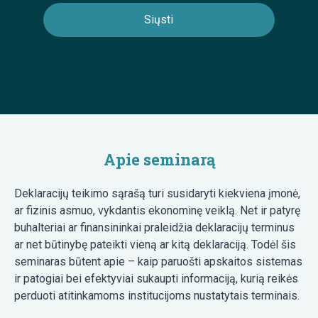
Apie seminarą
Deklaracijų teikimo sąrašą turi susidaryti kiekviena įmonė,
ar fizinis asmuo, vykdantis ekonominę veiklą. Net ir patyrę
buhalteriai ar finansininkai praleidžia deklaracijų terminus
ar net būtinybę pateikti vieną ar kitą deklaraciją. Todėl šis
seminaras būtent apie – kaip paruošti apskaitos sistemas
ir patogiai bei efektyviai sukaupti informaciją, kurią reikės
perduoti atitinkamoms institucijoms nustatytais terminais.