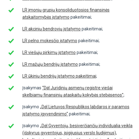
LR įmonių grupių konsoliduotosios finansinės
atskaitomybės įstatymo
pakeitimai;
LR akcinių bendrovių įstatymo
pakeitimai;
LR pelno mokesčio įstatymo
pakeitimai;
LR viešųjų pirkimų įstatymo
pakeitimai;
LR mažųjų bendrijų įstatymo
pakeitimai;
LR ūkinių bendrijų įstatymo pakeitimai
;
Įsakymas
“Dėl Juridinių asmenų registre viešai
skelbiamų finansinių ataskaitų kokybės stebėsenos”
;
Įsakymo
„Dėl Lietuvos Respublikos labdaros ir paramos
įstatymo įgyvendinimo“
pakeitimai;
Įsakymo
„Dėl Gyventojų, besiverčiančių individualia veikla
(išskyrus gyventojus, įsigijusius verslo liudijimus),