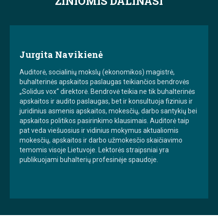
ŽINIOMIS DALINASI
Jurgita Navikienė
Auditorė, socialinių mokslų (ekonomikos) magistrė,
buhalterinės apskaitos paslaugas teikiančios bendrovės
„Solidus vox“ direktorė. Bendrovė teikia ne tik buhalterinės
apskaitos ir audito paslaugas, bet ir konsultuoja fizinius ir
juridinius asmenis apskaitos, mokesčių, darbo santykių bei
apskaitos politikos pasirinkimo klausimais. Auditorė taip
pat veda viešuosius ir vidinius mokymus aktualiomis
mokesčių, apskaitos ir darbo užmokesčio skaičiavimo
temomis visoje Lietuvoje. Lektorės straipsniai yra
publikuojami buhalterių profesinėje spaudoje.