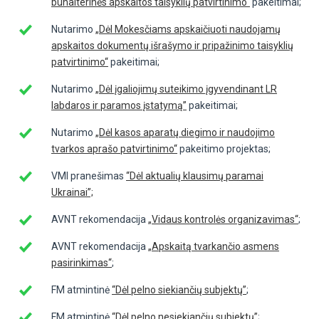
buhalterinės apskaitos taisyklių patvirtinimo“
pakeitimai;
Nutarimo
„Dėl Mokesčiams apskaičiuoti naudojamų
apskaitos dokumentų išrašymo ir pripažinimo taisyklių
patvirtinimo“
pakeitimai;
Nutarimo
„Dėl įgaliojimų suteikimo įgyvendinant LR
labdaros ir paramos įstatymą”
pakeitimai;
Nutarimo
„Dėl kasos aparatų diegimo ir naudojimo
tvarkos aprašo patvirtinimo“
pakeitimo projektas;
VMI pranešimas
“Dėl aktualių klausimų paramai
Ukrainai”;
AVNT rekomendacija
„Vidaus kontrolės organizavimas“
;
AVNT rekomendacija
„Apskaitą tvarkančio asmens
pasirinkimas“
;
FM atmintinė
“Dėl pelno siekiančių subjektų”
;
FM atmintinė
“Dėl pelno nesiekiančių subjektų”
;