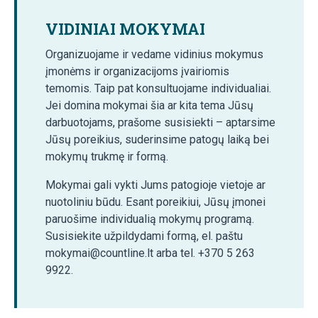
VIDINIAI MOKYMAI
Organizuojame ir vedame vidinius mokymus
įmonėms ir organizacijoms įvairiomis
temomis. Taip pat konsultuojame individualiai.
Jei domina mokymai šia ar kita tema Jūsų
darbuotojams, prašome susisiekti – aptarsime
Jūsų poreikius, suderinsime patogų laiką bei
mokymų trukmę ir formą.
Mokymai gali vykti Jums patogioje vietoje ar
nuotoliniu būdu. Esant poreikiui, Jūsų įmonei
paruošime individualią mokymų programą.
Susisiekite užpildydami formą, el. paštu
mokymai@countline.lt arba tel. +370 5 263
9922.