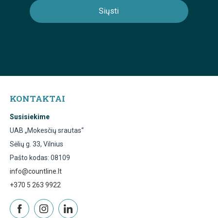
KONTAKTAI
Susisiekime
UAB „Mokesčių srautas“
Sėlių g. 33, Vilnius
Pašto kodas: 08109
info@countline.lt
+370 5 263 9922