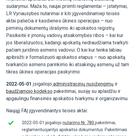
sudarymui. Maža to, naujai priimti reglamentai – įstatymai,
LR Vyriausybės nutarimai ir kiti įgyvendinamieji teisės
aktai
paliečia
ir kasdienes ūkines operacijas – nuo
pirminių dokumentų išrašymo iki apskaitos registrų.
Pasikeitė
ir įmonių vadovų atsakomybės ribos – kai kur
jos
liberalizuotos
,
kadangi apskaitą nedraudžiama
tvarkyti
pačiam juridinio asmens vadovui. O kai kur
tenka
labiau
apibrėžti ir formalizuoti apskaitos etapus – nuo apskaitą
tvarkančio asmens parinkimo iki atsakingų asmenų už tam
tikras ūkines operacijas paskyrimo.
2022-05-01
įsigaliojo
administracinių nusižengimų
ir
baudžiamojo kodekso
pakeitimai, susiję su aplaidžiu ir
apgaulingu finansinės apskaitos tvarkymu ir organizavimu.
Naująjį FAĮ įgyvendinantys teisės aktai:
2022-05-01
įsigaliojo
nutarimo Nr. 780
pakeitimai,
reglamentuojantys apskaitos dokumentus. Pakeitimais