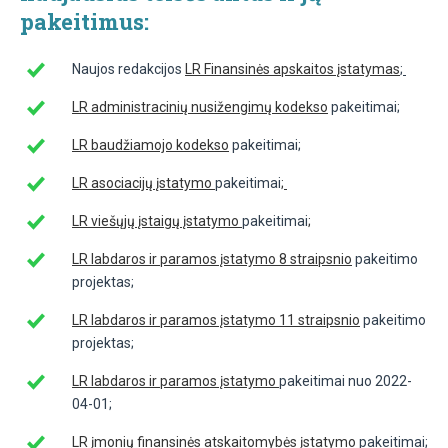
pakeitimus:
Naujos redakcijos
LR Finansinės apskaitos įstatymas
;
LR administracinių nusižengimų kodekso
pakeitimai;
LR baudžiamojo kodekso
pakeitimai
;
LR asociacijų įstatymo
pakeitimai
;
LR viešųjų įstaigų įstatymo
pakeitimai
;
LR labdaros ir paramos įstatymo 8 straipsnio
pakeitimo
projektas
;
LR labdaros ir paramos įstatymo 11 straipsnio
pakeitimo
projektas;
LR labdaros ir paramos įstatymo
pakeitimai nuo 2022-
04-01;
LR įmonių finansinės atskaitomybės įstatymo
pakeitimai;