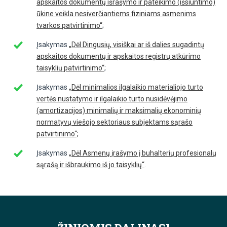
apskaitos dokumentų išrašymo ir pateikimo (išsiuntimo)
ūkine veikla nesiverčiantiems fiziniams asmenims
tvarkos patvirtinimo“
;
Įsakymas
„Dėl Dingusių, visiškai ar iš dalies sugadintų
apskaitos dokumentų ir apskaitos registrų atkūrimo
taisyklių patvirtinimo“
;
Įsakymas
„Dėl minimalios ilgalaikio materialiojo turto
vertės nustatymo ir ilgalaikio turto nusidėvėjimo
(amortizacijos) minimalių ir maksimalių ekonominių
normatyvų viešojo sektoriaus subjektams sąrašo
patvirtinimo“;
Įsakymas
„Dėl Asmenų įrašymo į buhalterių profesionalų
sąrašą ir išbraukimo iš jo taisyklių“
.