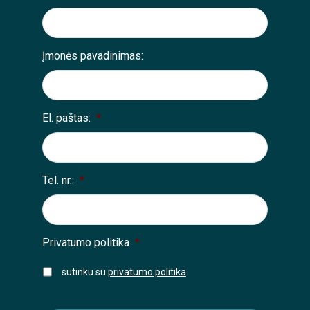
Įmonės pavadinimas:
El. paštas:
*
Tel. nr.:
*
Privatumo politika
*
sutinku su
privatumo politika
.