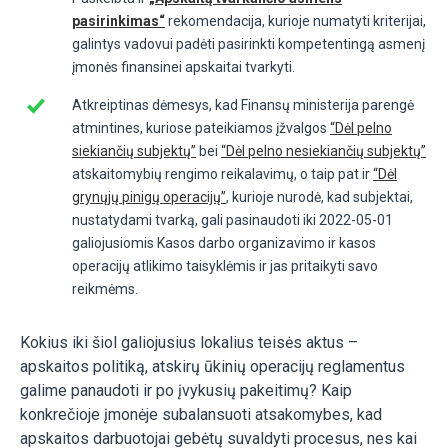
pasirinkimas“
rekomendacija, kurioje numatyti kriterijai,
galintys vadovui padėti pasirinkti kompetentingą asmenį
įmonės finansinei apskaitai tvarkyti.
Atkreiptinas dėmesys, kad Finansų ministerija parengė
atmintines, kuriose pateikiamos įžvalgos
“Dėl pelno
siekiančių subjektų”
bei
“Dėl pelno nesiekiančių subjektų”
atskaitomybių rengimo reikalavimų, o taip pat ir
“Dėl
grynųjų pinigų operacijų”
, kurioje nurodė, kad subjektai,
nustatydami tvarką, gali pasinaudoti iki 2022-05-01
galiojusiomis
Kasos darbo organizavimo ir kasos
operacijų atlikimo taisyklėmis ir jas pritaikyti savo
reikmėms.
Kokius
iki šiol galiojusius
lokalius teisės aktus –
apskaitos politiką, atskirų ūkinių operacijų reglamentus
galime pa
naudoti ir po įvykusių pakeitimų?
Kaip
konkrečioje įmonėje subalansuoti atsakomybes, kad
apskaitos darbuotojai gebėtų suvaldyti procesus, nes kai