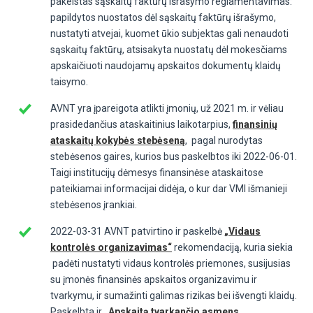
pakeistas
sąskaitų faktūrų išrašymo reglamentavimas:
papildytos
nuostatos dėl sąskaitų faktūrų išrašymo,
nustatyti a
tvejai, kuomet ūkio subjektas gali nenaudoti
sąskaitų faktūrų,
atsisakyta
nuostatų dėl mokesčiams
apskaičiuoti naudojamų apskaitos dokumentų klaidų
taisymo.
AVNT yra įpareigota atlikti įmonių, už 2021 m. ir vėliau
prasidedančius ataskaitinius laikotarpius,
finansinių
ataskaitų kokybės stebėseną
, pagal nurodytas
stebėsenos gaires, kurios bus paskelbtos iki 2022-06-01.
Taigi institucijų dėmesys finansinėse ataskaitose
pateikiamai informacijai didėja, o kur dar VMI išmanieji
stebėsenos įrankiai.
2022-03-31 AVNT patvirtino ir paskelbė
„Vidaus
kontrolės organizavimas“
rekomendaciją, kuria siekia
padėti nustatyti vidaus kontrolės priemones, susijusias
su įmonės finansinės apskaitos organizavimu ir
tvarkymu, ir sumažinti galimas rizikas bei išvengti klaidų.
Paskelbta ir
„Apskaitą tvarkančio asmens