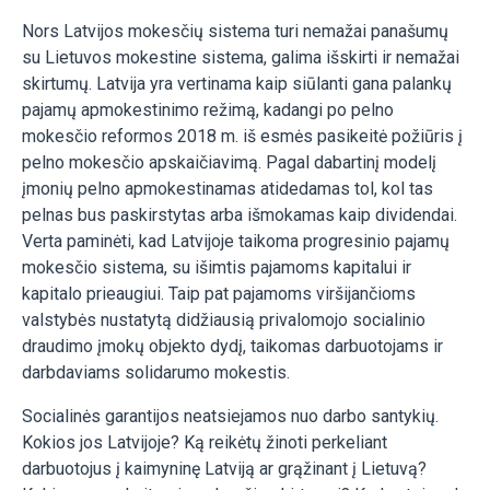
Nors Latvijos mokesčių sistema turi nemažai panašumų
su Lietuvos mokestine sistema, galima išskirti ir nemažai
skirtumų. Latvija yra vertinama kaip siūlanti gana palankų
pajamų apmokestinimo režimą, kadangi po pelno
mokesčio reformos 2018 m. iš esmės pasikeitė požiūris į
pelno mokesčio apskaičiavimą. Pagal dabartinį modelį
įmonių pelno apmokestinamas atidedamas tol, kol tas
pelnas bus paskirstytas arba išmokamas kaip dividendai.
Verta paminėti, kad Latvijoje taikoma progresinio pajamų
mokesčio sistema, su išimtis pajamoms kapitalui ir
kapitalo prieaugiui. Taip pat pajamoms viršijančioms
valstybės nustatytą didžiausią privalomojo socialinio
draudimo įmokų objekto dydį, taikomas darbuotojams ir
darbdaviams solidarumo mokestis.
Socialinės garantijos neatsiejamos nuo darbo santykių.
Kokios jos Latvijoje? Ką reikėtų žinoti perkeliant
darbuotojus į kaimyninę Latviją ar grąžinant į Lietuvą?