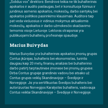
„Solidus vox“ direktorė. Bendrovė teikia ne tik buhalterinės
apskaitos ir audito paslaugas, bet ir konsultuoja fizinius ir
juridinius asmenis apskaitos, mokesčių, darbo santykių bei
apskaitos politikos pasirinkimo klausimais. Auditorė taip
pat veda viešuosius ir vidinius mokymus aktualiomis
mokesčių, apskaitos ir darbo užmokesčio skaičiavimo
temomis visoje Lietuvoje. Lektorės straipsniai yra
publikuojami buhalterių profesinėje spaudoje.
Marius Buivydas
Marius Buivydas yra buhalterinės apskaitos įmonių grupės
Contus įkūrėjas, buhalteris bei ekonomistas, turintis
daugiau kaip 20 metų finansų analizės bei buhalterinio
darbo patirtį tarptautinėse įmonėse bei įmonių grupėse.
Dirba Contus grupėje grandinės vadovu bei atsako už
Contus grupės veiklą Skandinavijoje – Švedijoje ir
Norvegijoje. Jis yra sertifikuotas Švedijos buhalteris bei
autorizuotas Norvegijos Karalystės buhalteris, vadovauja
Contus veiklai Skandinavijoje – Švedijoje ir Norvegijoje.