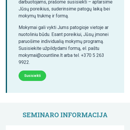
darbuotojams, prašome susisiekti – aptarsime
Jūsų poreikius, suderinsime patogų laiką bei
mokymų trukmę ir formą.
Mokymai gali vykti Jums patogioje vietoje ar
nuotoliniu būdu. Esant poreikiui, Jūsų įmonei
paruošime individualią mokymų programą.
Susisiekite užpildydami formą, el. paštu
mokymai@countline.lt arba tel. +370 5 263
9922.
Susisiekti
SEMINARO INFORMACIJA