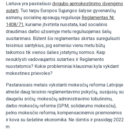
Lietuva yra pasirašiusi
dvigubo apmokestinimo išvengimo
sutartį
. Tuo tarpu Europos Sąjungos šalyse gyvenančių
asmenų socialinę apsaugą reguliuoja
Reglamentas Nr.
1408/71
, kuriame įtvirtinta nuostata, kad socialinis
draudimas darbo užsienyje metu reguliuojamas šalių
susitarimais. Būtent šis reglamentas skirtas sureguliuoti
teisinius santykius, jog asmeniui vienu metu būtų
taikomos tik vienos šalies įstatymų normos. Kaip
nesuklysti vadovaujantis sutarties ir Reglamento
nuostatomis? Kokie probleminiai klausimai kyla vykdant
mokestines prievoles?
Pastaraisiais metais vykstanti mokesčių reforma Latvijoje
atnešė daug teisinio reglamentavimo pokyčių, susijusių su
daugeliu sričių: mokesčių administravimo tobulinimu,
darbo mokesčių reforma (GPM, solidarumo mokesčiu),
pelno mokesčio reforma, kompensacinėmis priemonėmis
ir kova su šešėline ekonomika. Ne išimtis ir
prasidėję 2022
m.