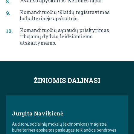
Avanso apyskaitos. Kelionės lapai.
Komandiruočių išlaidų registravimas
buhalterinėje apskaitoje.
Komandiruočių sąnaudų priskyrimas
ribojamų dydžių leidžiamiems
atskaitymams.
ŽINIOMIS DALINASI
Jurgita Navikienė
Auditorė, socialinių mokslų (ekonomikos) magistrė,
buhalterinės apskaitos paslaugas teikiančios bendrovės