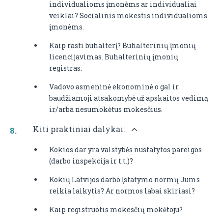
individualioms įmonėms ar individualiai
veiklai? Socialinis mokestis individualioms
įmonėms.
Kaip rasti buhalterį? Buhalterinių įmonių
licencijavimas. Buhalterinių įmonių
registras.
Vadovo asmeninė ekonominė o gal ir
baudžiamoji atsakomybė už apskaitos vedimą
ir/arba nesumokėtus mokesčius.
Kiti praktiniai dalykai:
Kokios dar yra valstybės nustatytos pareigos
(darbo inspekcija ir t.t.)?
Kokių Latvijos darbo įstatymo normų Jums
reikia laikytis? Ar normos labai skiriasi?
Kaip registruotis mokesčių mokėtoju?