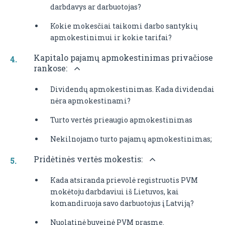
darbdavys ar darbuotojas?
Kokie mokesčiai taikomi darbo santykių
apmokestinimui ir kokie tarifai?
Kapitalo pajamų apmokestinimas privačiose
rankose:
Dividendų apmokestinimas. Kada dividendai
nėra apmokestinami?
Turto vertės prieaugio apmokestinimas
Nekilnojamo turto pajamų apmokestinimas;
Pridėtinės vertės mokestis:
Kada atsiranda prievolė registruotis PVM
mokėtoju darbdaviui iš Lietuvos, kai
komandiruoja savo darbuotojus į Latviją?
Nuolatinė buveinė PVM prasme.