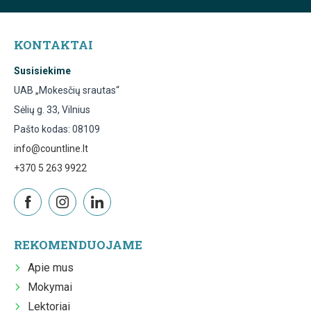
KONTAKTAI
Susisiekime
UAB „Mokesčių srautas“
Sėlių g. 33, Vilnius
Pašto kodas: 08109
info@countline.lt
+370 5 263 9922
REKOMENDUOJAME
Apie mus
Mokymai
Lektoriai