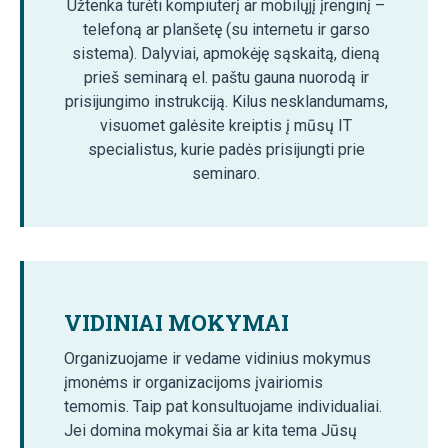
Užtenka turėti kompiuterį ar mobilųjį įrenginį –
telefoną ar planšetę (su internetu ir garso
sistema). Dalyviai, apmokėję sąskaitą, dieną
prieš seminarą el. paštu gauna nuorodą ir
prisijungimo instrukciją. Kilus nesklandumams,
visuomet galėsite kreiptis į mūsų IT
specialistus, kurie padės prisijungti prie
seminaro.
VIDINIAI MOKYMAI
Organizuojame ir vedame vidinius mokymus
įmonėms ir organizacijoms įvairiomis
temomis. Taip pat konsultuojame individualiai.
Jei domina mokymai šia ar kita tema Jūsų