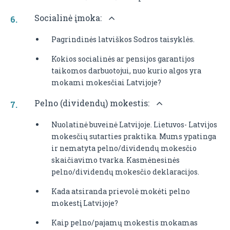
Socialinė įmoka:
Pagrindinės latviškos Sodros taisyklės.
Kokios socialinės ar pensijos garantijos
taikomos darbuotojui, nuo kurio algos yra
mokami mokesčiai Latvijoje?
Pelno (dividendų) mokestis:
Nuolatinė buveinė Latvijoje. Lietuvos- Latvijos
mokesčių sutarties praktika. Mums ypatinga
ir nematyta pelno/dividendų mokesčio
skaičiavimo tvarka. Kasmėnesinės
pelno/dividendų mokesčio deklaracijos.
Kada atsiranda prievolė mokėti pelno
mokestį Latvijoje?
Kaip pelno/pajamų mokestis mokamas