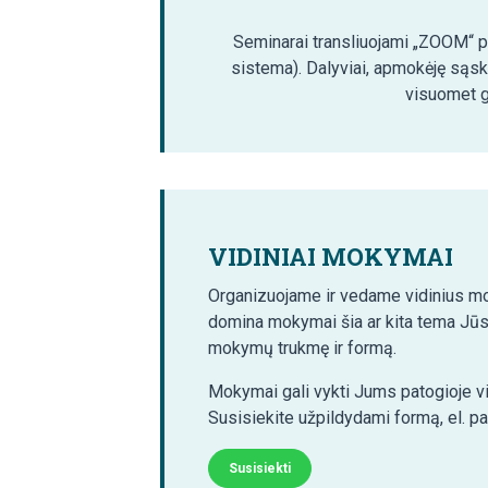
Seminarai transliuojami „ZOOM“ pla
sistema). Dalyviai, apmokėję sąsk
visuomet ga
VIDINIAI MOKYMAI
Organizuojame ir vedame vidinius mo
domina mokymai šia ar kita tema Jūs
mokymų trukmę ir formą.
Mokymai gali vykti Jums patogioje vi
Susisiekite užpildydami formą, el. p
Susisiekti