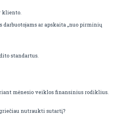
 kliento.
s darbuotojams ar apskaita „nuo pirminių
ito standartus.
iant mėnesio veiklos finansinius rodiklius.
griečiau nutraukti sutartį?