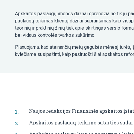
Apskaitos paslaugų įmonės dažnai sprendžia ne tik jų pači
paslaugų teikimas klientų dažnai suprantamas kaip visapu
teorinių ir praktinių žinių tiek apie skirtingas verslo fo
bei vidaus kontrolės tvarkos sukūrimo.
Planuojama, kad ateinančių metų gegužės mėnesį turėtų į
kviečiame susipažinti, kaip pasiruošti šiai apskaitos refor
Naujos redakcijos Finansinės apskaitos įsta
Apskaitos paslaugų teikimo sutarties suda