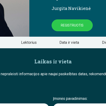
Jurgita Navikienė
REGISTRUOTIS
Lektorius
Data ir vieta
Di
Laikas ir vieta
e nepraleisti informacijos apie naujai paskelbtas datas, rekom
Įmonės pavadinimas: