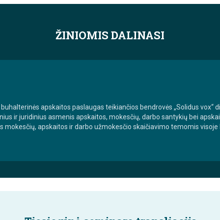
ŽINIOMIS DALINASI
buhalterinės apskaitos paslaugas teikiančios bendrovės „Solidus vox“ dir
zinius ir juridinius asmenis apskaitos, mokesčių, darbo santykių bei apskai
s mokesčių, apskaitos ir darbo užmokesčio skaičiavimo temomis visoje Li