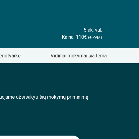
5 ak. val.
Kaina: 110€
(+ PVM)
enotvarkė
Vidiniai mokymai šia tema
enduojame užsisakyti šių mokymų priminimą