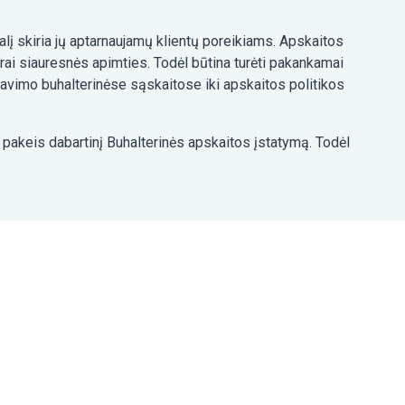
lį skiria jų aptarnaujamų klientų poreikiams. Apskaitos
ai siauresnės apimties. Todėl būtina turėti pakankamai
travimo buhalterinėse sąskaitose iki apskaitos politikos
s pakeis dabartinį Buhalterinės apskaitos įstatymą. Todėl