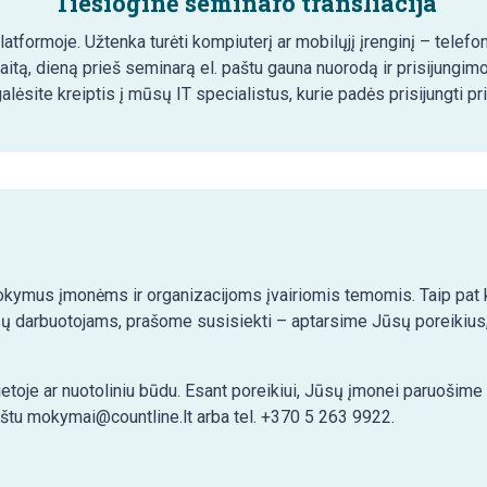
Tiesioginė seminaro transliacija
tformoje. Užtenka turėti kompiuterį ar mobilųjį įrenginį – telefon
aitą, dieną prieš seminarą el. paštu gauna nuorodą ir prisijungim
lėsite kreiptis į mūsų IT specialistus, kurie padės prisijungti pr
kymus įmonėms ir organizacijoms įvairiomis temomis. Taip pat ko
ų darbuotojams, prašome susisiekti – aptarsime Jūsų poreikius,
etoje ar nuotoliniu būdu. Esant poreikiui, Jūsų įmonei paruošim
aštu mokymai@countline.lt arba tel. +370 5 263 9922.