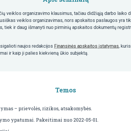
ų veiklos organizavimo klausimus, tačiau didžiąją darbo laiko da
siškas veiklos organizavimas, nors apskaitos paslaugos yra tikr
rmas, tiek ir daug išmanyti nuo pirminių apskaitos dokumentų regis
sigalioti naujos redakcijos
Finansinės apskaitos įstatymas
, kuri
mai ir kaip ji palies kiekvieną ūkio subjektą.
Temos
tymas – prievolės, rizikos, atsakomybės.
rymo ypatumai. Pakeitimai nuo 2022-05-01.