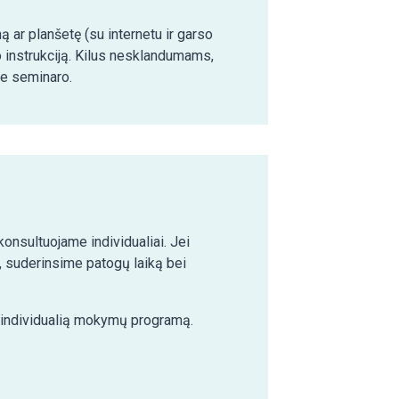
ą ar planšetę (su internetu ir garso
o instrukciją. Kilus nesklandumams,
ie seminaro.
nsultuojame individualiai. Jei
 suderinsime patogų laiką bei
e individualią mokymų programą.