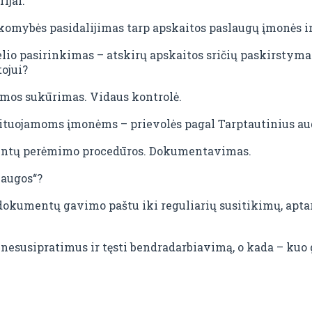
ijai.
omybės pasidalijimas tarp apskaitos paslaugų įmonės ir
io pasirinkimas – atskirų apskaitos sričių paskirstyma
ojui?
emos sukūrimas. Vidaus kontrolė.
ituojamoms įmonėms – prievolės pagal Tarptautinius aud
umentų perėmimo procedūros. Dokumentavimas.
laugos“?
okumentų gavimo paštu iki reguliarių susitikimų, aptar
 nesusipratimus ir tęsti bendradarbiavimą, o kada – kuo 