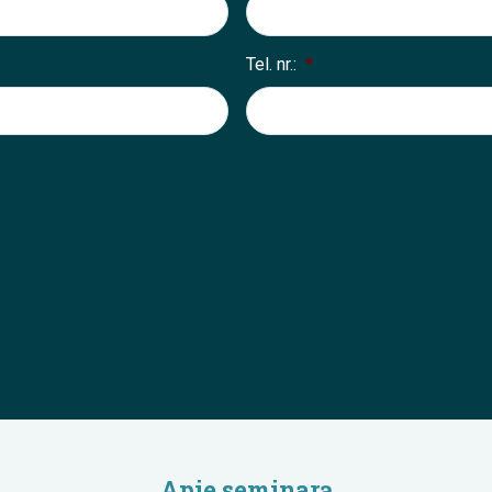
Tel. nr.:
*
Apie seminarą