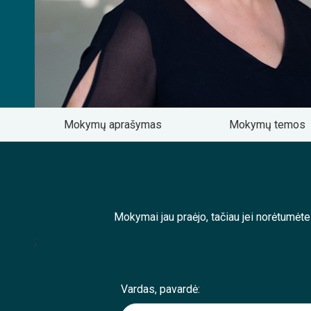
Mokymų aprašymas
Mokymų temos
Mokymai jau praėjo, tačiau jei norėtumėt
;
Vardas, pavardė: