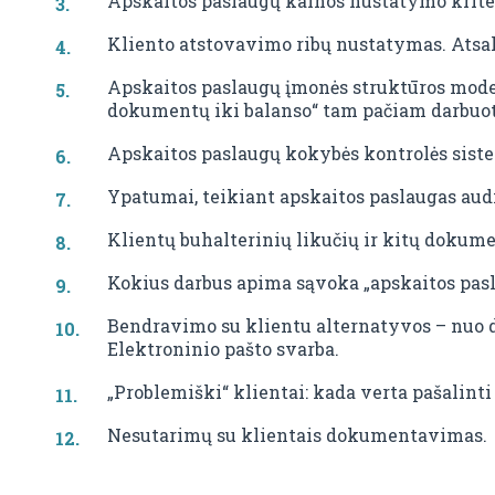
Apskaitos paslaugų kainos nustatymo kriter
Kliento atstovavimo ribų nustatymas. Atsak
Apskaitos paslaugų įmonės struktūros model
dokumentų iki balanso“ tam pačiam darbuot
Apskaitos paslaugų kokybės kontrolės sist
Ypatumai, teikiant apskaitos paslaugas aud
Klientų buhalterinių likučių ir kitų dok
Kokius darbus apima sąvoka „apskaitos pas
Bendravimo su klientu alternatyvos – nuo d
Elektroninio pašto svarba.
„Problemiški“ klientai: kada verta pašalinti
Nesutarimų su klientais dokumentavimas.