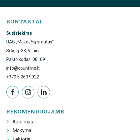
KONTAKTAI
Susisiekime
UAB „Mokesčių srautas“
Sėlių g. 33, Vilnius
Pašto kodas: 08109
info@countline.lt
+370 5 263 9922
REKOMENDUOJAME
Apie mus
Mokymai
Lektoriai