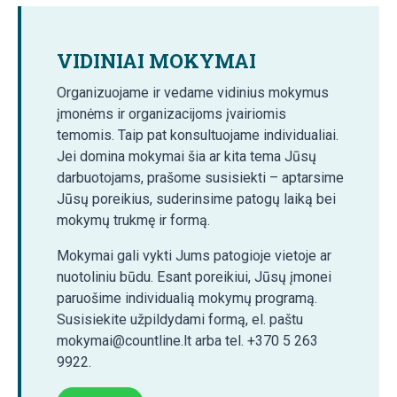
VIDINIAI MOKYMAI
Organizuojame ir vedame vidinius mokymus
įmonėms ir organizacijoms įvairiomis
temomis. Taip pat konsultuojame individualiai.
Jei domina mokymai šia ar kita tema Jūsų
darbuotojams, prašome susisiekti – aptarsime
Jūsų poreikius, suderinsime patogų laiką bei
mokymų trukmę ir formą.
Mokymai gali vykti Jums patogioje vietoje ar
nuotoliniu būdu. Esant poreikiui, Jūsų įmonei
paruošime individualią mokymų programą.
Susisiekite užpildydami formą, el. paštu
mokymai@countline.lt arba tel. +370 5 263
9922.