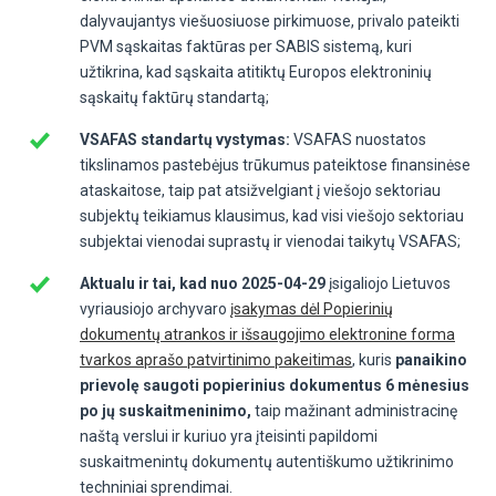
dalyvaujantys viešuosiuose pirkimuose, privalo pateikti
PVM sąskaitas faktūras per SABIS sistemą, kuri
užtikrina, kad sąskaita atitiktų Europos elektroninių
sąskaitų faktūrų standartą;
VSAFAS standartų vystymas:
VSAFAS nuostatos
tikslinamos pastebėjus trūkumus pateiktose finansinėse
ataskaitose, taip pat atsižvelgiant į viešojo sektoriau
subjektų teikiamus klausimus, kad visi viešojo sektoriau
subjektai vienodai suprastų ir vienodai taikytų VSAFAS;
Aktualu ir tai, kad nuo 2025-04-29
įsigaliojo Lietuvos
vyriausiojo archyvaro
įsakymas dėl Popierinių
dokumentų atrankos ir išsaugojimo elektronine forma
tvarkos aprašo patvirtinimo pakeitimas
, kuris
panaikino
prievolę saugoti popierinius dokumentus 6 mėnesius
po jų suskaitmeninimo,
taip mažinant administracinę
naštą verslui ir kuriuo yra įteisinti papildomi
suskaitmenintų dokumentų autentiškumo užtikrinimo
techniniai sprendimai.