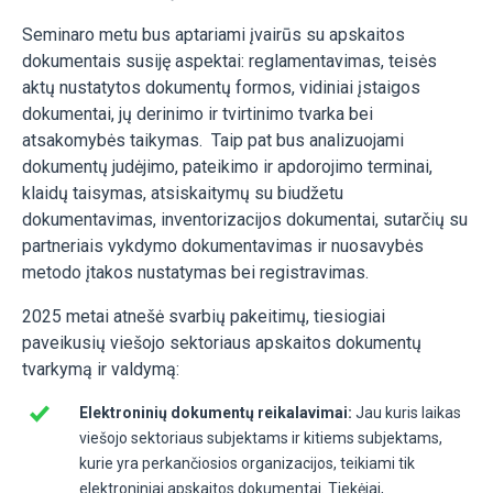
Seminaro metu bus aptariami įvairūs su apskaitos
dokumentais susiję aspektai: reglamentavimas, teisės
aktų nustatytos dokumentų formos, vidiniai įstaigos
dokumentai, jų derinimo ir tvirtinimo tvarka bei
atsakomybės taikymas. Taip pat bus analizuojami
dokumentų judėjimo, pateikimo ir apdorojimo terminai,
klaidų taisymas, atsiskaitymų su biudžetu
dokumentavimas, inventorizacijos dokumentai, sutarčių su
partneriais vykdymo dokumentavimas ir nuosavybės
metodo įtakos nustatymas bei registravimas.
2025 metai atnešė svarbių pakeitimų, tiesiogiai
paveikusių viešojo sektoriaus apskaitos dokumentų
tvarkymą ir valdymą:
Elektroninių dokumentų reikalavimai:
Jau kuris laikas
viešojo sektoriaus subjektams ir kitiems subjektams,
kurie yra perkančiosios organizacijos, teikiami tik
elektroniniai apskaitos dokumentai. Tiekėjai,