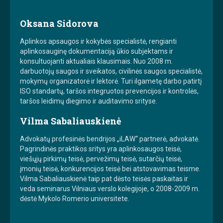
Oksana Sidorova
Aplinkos apsaugos ir kokybės specialistė, rengianti
aplinkosauginę dokumentaciją ūkio subjektams ir
konsultuojanti aktualiais klausimais. Nuo 2008 m.
darbuotojų saugos ir sveikatos, civilinės saugos specialistė,
mokymų organizatorė ir lektorė. Turi ilgametę darbo patirtį
ISO standartų, taršos integruotos prevencijos ir kontrolės,
taršos leidimų diegimo ir auditavimo srityse.
Vilma Sabaliauskienė
Advokatų profesinės bendrijos „iLAW“ partnerė, advokatė.
Pagrindinės praktikos sritys yra aplinkosaugos teisė,
viešųjų pirkimų teisė, pervežimų teisė, sutarčių teisė,
įmonių teisė, konkurencijos teisė bei atstovavimas teisme.
Vilma Sabaliauskienė taip pat dėsto teisės paskaitas ir
veda seminarus Vilniaus verslo kolegijoje, o 2008-2009 m.
dėstė Mykolo Romerio universitete.