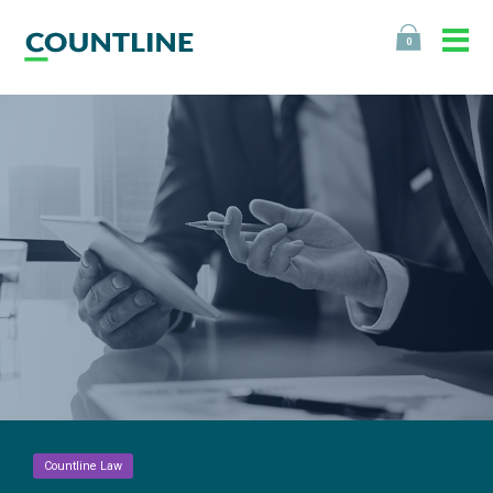
0
Countline Law