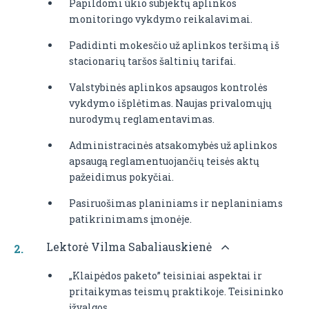
Papildomi ūkio subjektų aplinkos
monitoringo vykdymo reikalavimai.
Padidinti mokesčio už aplinkos teršimą iš
stacionarių taršos šaltinių tarifai.
Valstybinės aplinkos apsaugos kontrolės
vykdymo išplėtimas. Naujas privalomųjų
nurodymų reglamentavimas.
Administracinės atsakomybės už aplinkos
apsaugą reglamentuojančių teisės aktų
pažeidimus pokyčiai.
Pasiruošimas planiniams ir neplaniniams
patikrinimams įmonėje.
Lektorė Vilma Sabaliauskienė
„Klaipėdos paketo” teisiniai aspektai ir
pritaikymas teismų praktikoje. Teisininko
įžvalgos.