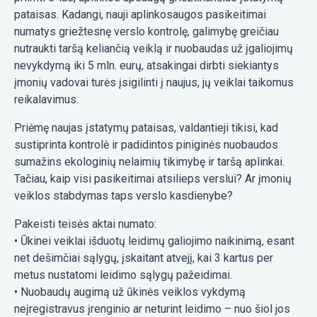
pataisas. Kadangi, nauji aplinkosaugos pasikeitimai
numatys griežtesnę verslo kontrolę, galimybę greičiau
nutraukti taršą keliančią veiklą ir nuobaudas už įgaliojimų
nevykdymą iki 5 mln. eurų, atsakingai dirbti siekiantys
įmonių vadovai turės įsigilinti į naujus, jų veiklai taikomus
reikalavimus.
Priėmę naujas įstatymų pataisas, valdantieji tikisi, kad
sustiprinta kontrolė ir padidintos piniginės nuobaudos
sumažins ekologinių nelaimių tikimybę ir taršą aplinkai.
Tačiau, kaip visi pasikeitimai atsilieps verslui? Ar įmonių
veiklos stabdymas taps verslo kasdienybe?
Pakeisti teisės aktai numato:
• Ūkinei veiklai išduotų leidimų galiojimo naikinimą, esant
net dešimčiai sąlygų, įskaitant atvejį, kai 3 kartus per
metus nustatomi leidimo sąlygų pažeidimai.
• Nuobaudų augimą už ūkinės veiklos vykdymą
neįregistravus įrenginio ar neturint leidimo – nuo šiol jos