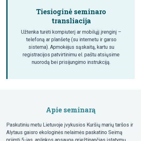
Tiesioginė seminaro
transliacija
Užtenka turėti kompiuterį ar mobilųjį įrenginį –
telefoną ar planšetę (su internetu ir garso
sistema). Apmokėjus sąskaitą, kartu su
registracijos patvirtinimu el. paštu atsiųsime
nuorodą bei prisijungimo instrukciją.
Apie seminarą
Paskutiniu metu Lietuvoje įvykusios Kuršių marių taršos ir
Alytaus gaisro ekologinės nelaimės paskatino Seimą
priimti 5-ias, aplinkos apsaugą griežtinančias įstatymų