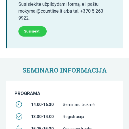
Susisiekite užpildydami formą, el. paštu
mokymai@countline.lt arba tel. +370 5 263
9922.
Susisiekti
SEMINARO INFORMACIJA
PROGRAMA
14:00-16:30
Seminaro trukmė
13:30-14:00
Registracija
15:15-15:30
Kavos pertrauka