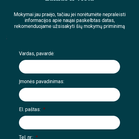
Mokymai jau praėjo, tačiau jei norėtumėte nepraleisti
informacijos apie naujai paskelbtas datas,
rekomenduojame užsisakyti šių mokymų priminimą
;
Vardas, pavardė:
Įmonės pavadinimas:
El. paštas:
*
Tel. nr.:
*