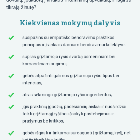
tikrąją žinutę?
Kiekvienas mokymų dalyvis
susipažins su empatiško bendravimo praktikos
principais ir įrankiais darniam bendravimui kolektyve;
supras grįžtamojo ryšio svarbą asmeniniam bei
komandiniam augimui;
gebės atpažinti galimus grįžtamojo ryšio tipus bei
intencijas;
atras sėkmingo grįžtamojo ryšio ingredientus;
įgis praktinių įgūdžių, padėsiančių aiškiai ir nuoširdžiai
teikti grįžtamąjį ryšį bei išsakyti pastebėjimus ir
prašymus be kritikos;
gebės išgirsti ir tinkamai sureaguoti į grįžtamąjį ryšį, net
kai jis išreikštas kritika;