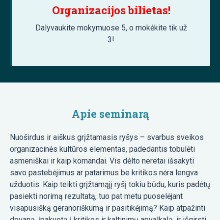
Organizacijos bilietas!
Dalyvaukite mokymuose 5, o mokėkite tik už
3!
Apie seminarą
Nuoširdus ir aiškus grįžtamasis ryšys – svarbus sveikos
organizacinės kultūros elementas, padedantis tobulėti
asmeniškai ir kaip komandai. Vis dėlto neretai išsakyti
savo pastebėjimus ar patarimus be kritikos nėra lengva
užduotis. Kaip teikti grįžtamąjį ryšį tokiu būdu, kuris padėtų
pasiekti norimą rezultatą, tuo pat metu puoselėjant
visapusišką geranoriškumą ir pasitikėjimą? Kaip atpažinti
dovaną, įpakuotą į kritikos ir kaltinimų apvalkalą, ir išgirsti