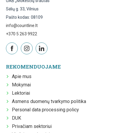
UAB „Mokesčių srautas“
Sėlių g. 33, Vilnius
Pašto kodas: 08109
info@countline.lt
+370 5 263 9922
REKOMENDUOJAME
Apie mus
Mokymai
Lektoriai
Asmens duomenų tvarkymo politika
Personal data processing policy
DUK
Privačiam sektoriui