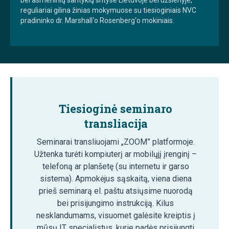
reguliariai gilina žinias mokymuose su tiesioginiais NVC
pradininko dr. Marshall‘o Rosenberg‘o mokiniais.
Tiesioginė seminaro
transliacija
Seminarai transliuojami „ZOOM” platformoje.
Užtenka turėti kompiuterį ar mobilųjį įrenginį –
telefoną ar planšetę (su internetu ir garso
sistema). Apmokėjus sąskaitą, viena diena
prieš seminarą el. paštu atsiųsime nuorodą
bei prisijungimo instrukciją. Kilus
nesklandumams, visuomet galėsite kreiptis į
mūsų IT specialistus, kurie padės prisijungti