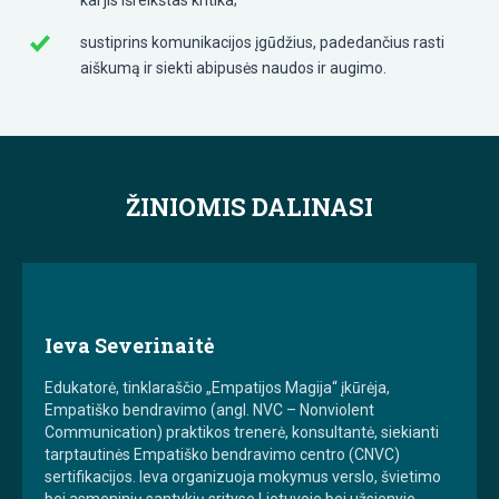
sustiprins komunikacijos įgūdžius, padedančius rasti
aiškumą ir siekti abipusės naudos ir augimo.
ŽINIOMIS DALINASI
Ieva Severinaitė
Edukatorė, tinklaraščio „Empatijos Magija“ įkūrėja,
Empatiško bendravimo (angl. NVC – Nonviolent
Communication) praktikos trenerė, konsultantė, siekianti
tarptautinės Empatiško bendravimo centro (CNVC)
sertifikacijos. Ieva organizuoja mokymus verslo, švietimo
bei asmeninių santykių srityse Lietuvoje bei užsienyje,