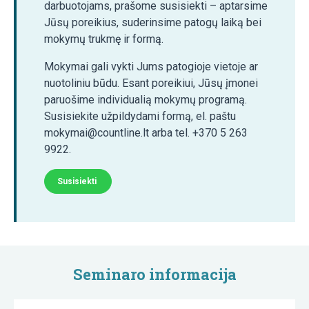
darbuotojams, prašome susisiekti – aptarsime
Jūsų poreikius, suderinsime patogų laiką bei
mokymų trukmę ir formą.
Mokymai gali vykti Jums patogioje vietoje ar
nuotoliniu būdu. Esant poreikiui, Jūsų įmonei
paruošime individualią mokymų programą.
Susisiekite užpildydami formą, el. paštu
mokymai@countline.lt arba tel. +370 5 263
9922.
Susisiekti
Seminaro informacija