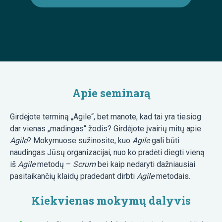
Apie seminarą
Girdėjote terminą „Agile“, bet manote, kad tai yra tiesiog
dar vienas „madingas“ žodis? Girdėjote įvairių mitų apie
Agile
? Mokymuose sužinosite, kuo
Agile
gali būti
naudingas Jūsų organizacijai, nuo ko pradėti diegti vieną
iš
Agile
metodų –
Scrum
bei kaip nedaryti dažniausiai
pasitaikančių klaidų pradedant dirbti
Agile
metodais.
Kiekvienas mokymų dalyvis