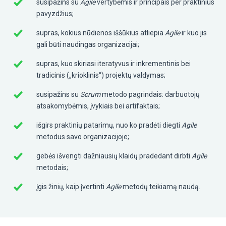
susipažins su
Agile
vertybėmis ir principais per praktinius
pavyzdžius;
supras, kokius nūdienos iššūkius atliepia
Agile
ir kuo jis
gali būti naudingas organizacijai;
supras, kuo skiriasi iteratyvus ir inkrementinis bei
tradicinis („krioklinis“) projektų valdymas;
susipažins su
Scrum
metodo pagrindais: darbuotojų
atsakomybėmis, įvykiais bei artifaktais;
išgirs praktinių patarimų, nuo ko pradėti diegti
Agile
metodus savo organizacijoje;
gebės išvengti dažniausių klaidų pradedant dirbti
Agile
metodais;
įgis žinių, kaip įvertinti
Agile
metodų teikiamą naudą.