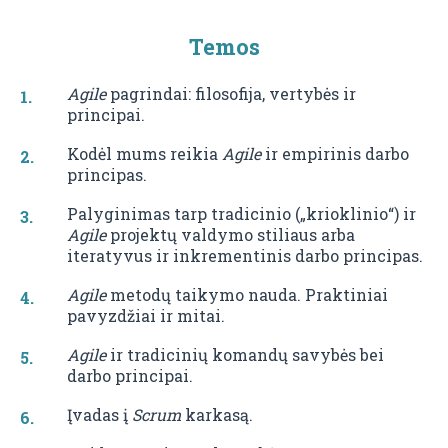
Temos
Agile
pagrindai: filosofija, vertybės ir
principai.
Kodėl mums reikia
Agile
ir empirinis darbo
principas.
Palyginimas tarp tradicinio („krioklinio“) ir
Agile
projektų valdymo stiliaus arba
iteratyvus ir inkrementinis darbo principas.
Agile
metodų taikymo nauda. Praktiniai
pavyzdžiai ir mitai.
Agile
ir tradicinių komandų savybės bei
darbo principai.
Įvadas į
Scrum
karkasą.