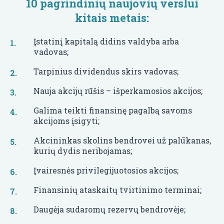
10 pagrindinių naujovių verslui
kitais metais:
Įstatinį kapitalą didins valdyba arba
vadovas;
Tarpinius dividendus skirs vadovas;
Nauja akcijų rūšis – išperkamosios akcijos;
Galima teikti finansinę pagalbą savoms
akcijoms įsigyti;
Akcininkas skolins bendrovei už palūkanas,
kurių dydis neribojamas;
Įvairesnės privilegijuotosios akcijos;
Finansinių ataskaitų tvirtinimo terminai;
Daugėja sudaromų rezervų bendrovėje;