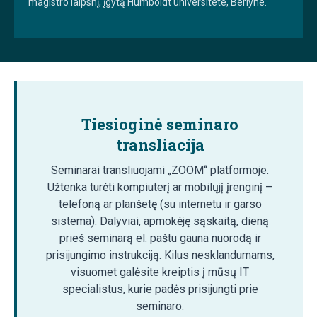
magistro laipsnį, įgytą Humboldt universitete, Berlyne.
Tiesioginė seminaro
transliacija
Seminarai transliuojami „ZOOM“ platformoje.
Užtenka turėti kompiuterį ar mobilųjį įrenginį –
telefoną ar planšetę (su internetu ir garso
sistema). Dalyviai, apmokėję sąskaitą, dieną
prieš seminarą el. paštu gauna nuorodą ir
prisijungimo instrukciją. Kilus nesklandumams,
visuomet galėsite kreiptis į mūsų IT
specialistus, kurie padės prisijungti prie
seminaro.