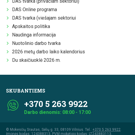
DAS tvarka (privačiam sektoriui)
DAS Online programa
DAS tvarka (viešajam sektoriui
Apskaitos politika
Naudinga informacija
Nuotolinio darbo tvarka
2026 metų darbo laiko kalendorius
Du skaičiuoklė 2026 m.
SKUBANTIEMS
+370 5 263 9922
Darbo dienomis: 08:00 - 17:00
© Mokesčių Srautas, Sėlių g. 33, 08109 Vilnius. Tel.:
+370 5 263 9922
.
Įmonės kodas: 124388313, PVM mokėtojo kodas: LT243883113,