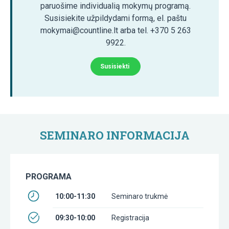
paruošime individualią mokymų programą.
Susisiekite užpildydami formą, el. paštu
mokymai@countline.lt arba tel. +370 5 263
9922.
Susisiekti
SEMINARO INFORMACIJA
PROGRAMA
10:00-11:30
Seminaro trukmė
09:30-10:00
Registracija