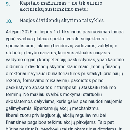
Kapitalo mažinimas – ne tik eilinio
akcininkų susirinkimo metu;
Naujos dividendų skyrimo taisyklės.
Artėjant 2026 m. liepos 1 d. tikslingas pasiruošimas tampa
ypač svarbus plataus spektro verslo subjektams ir
specialistams, akcinių bendrovių vadovams, valdybų ir
stebėtojų tarybų nariams, kuriems aktualus naujasis
valdymo organų kompetencijų paskirstymas, ypač kapitalo
didinimo ir dividendų skyrimo klausimais. Įmonių finansų
direktoriai ir vyriausi buhalteriai turės prisitaikyti prie naujų
rezervų formavimo reikalavimų, pakeistos pelno
paskirstymo apskaitos ir trumpesnių ataskaitų teikimo
terminų. Ne mažiau svarbūs mokymai startuolių
ekosistemos dalyviams, kurie galės pasinaudoti naujomis
galimybėmis: išperkamųjų akcijų mechanizmu,
liberalizuotu privilegijuotųjų akcijų reguliavimu bei
finansinės pagalbos teikimu akcijų pirkėjams. Taip pat
būtina pasiruošti bendrovių teisininkams ir auditoriams ir