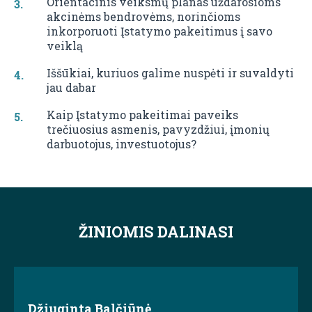
Orientacinis veiksmų planas uždarosioms
akcinėms bendrovėms, norinčioms
inkorporuoti Įstatymo pakeitimus į savo
veiklą
Iššūkiai, kuriuos galime nuspėti ir suvaldyti
jau dabar
Kaip Įstatymo pakeitimai paveiks
trečiuosius asmenis, pavyzdžiui, įmonių
darbuotojus, investuotojus?
ŽINIOMIS DALINASI
Džiuginta Balčiūnė