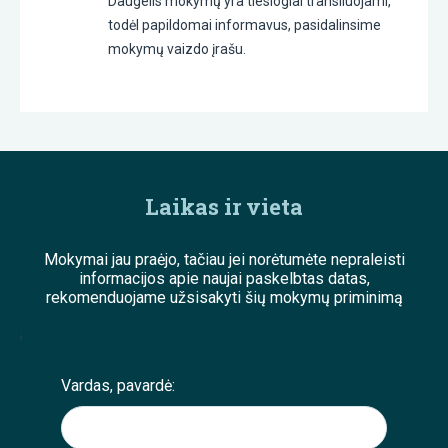
Daugelis mokymų yra tiesiogiai transliuojami,
todėl papildomai informavus, pasidalinsime
mokymų vaizdo įrašu.
Laikas ir vieta
Mokymai jau praėjo, tačiau jei norėtumėte nepraleisti
informacijos apie naujai paskelbtas datas,
rekomenduojame užsisakyti šių mokymų priminimą
;
Vardas, pavardė: