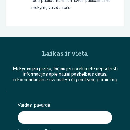
todėl papildomai informavus, pasidalinsime
mokymų vaizdo įrašu.
Laikas ir vieta
Mokymai jau praėjo, tačiau jei norėtumėte nepraleisti
informacijos apie naujai paskelbtas datas,
rekomenduojame užsisakyti šių mokymų priminimą
;
Vardas, pavardė: