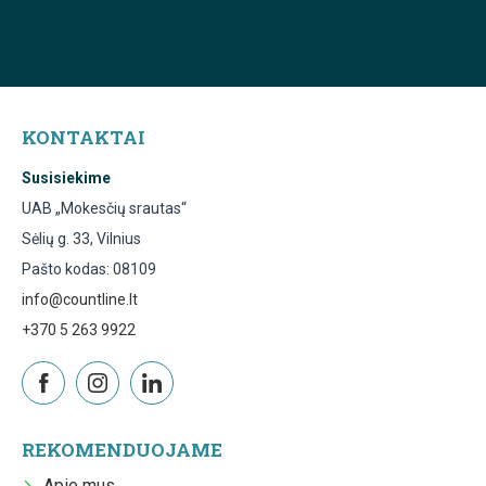
KONTAKTAI
Susisiekime
UAB „Mokesčių srautas“
Sėlių g. 33, Vilnius
Pašto kodas: 08109
info@countline.lt
+370 5 263 9922
REKOMENDUOJAME
Apie mus