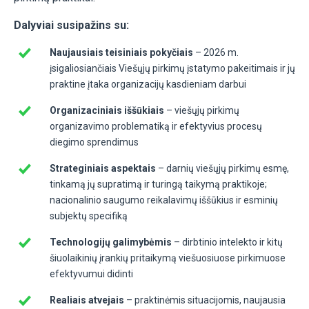
Dalyviai susipažins su:
Naujausiais teisiniais pokyčiais
– 2026 m.
įsigaliosiančiais Viešųjų pirkimų įstatymo pakeitimais ir jų
praktine įtaka organizacijų kasdieniam darbui
Organizaciniais iššūkiais
– viešųjų pirkimų
organizavimo problematiką ir efektyvius procesų
diegimo sprendimus
Strateginiais aspektais
– darnių viešųjų pirkimų esmę,
tinkamą jų supratimą ir turingą taikymą praktikoje;
nacionalinio saugumo reikalavimų iššūkius ir esminių
subjektų specifiką
Technologijų galimybėmis
– dirbtinio intelekto ir kitų
šiuolaikinių įrankių pritaikymą viešuosiuose pirkimuose
efektyvumui didinti
Realiais atvejais
– praktinėmis situacijomis, naujausia