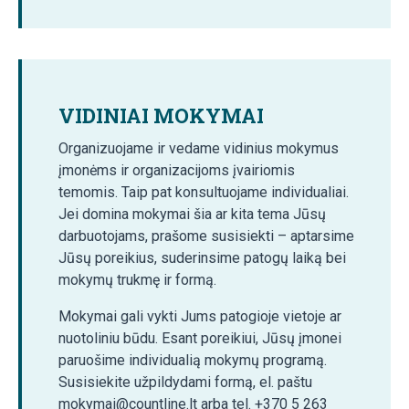
VIDINIAI MOKYMAI
Organizuojame ir vedame vidinius mokymus
įmonėms ir organizacijoms įvairiomis
temomis. Taip pat konsultuojame individualiai.
Jei domina mokymai šia ar kita tema Jūsų
darbuotojams, prašome susisiekti – aptarsime
Jūsų poreikius, suderinsime patogų laiką bei
mokymų trukmę ir formą.
Mokymai gali vykti Jums patogioje vietoje ar
nuotoliniu būdu. Esant poreikiui, Jūsų įmonei
paruošime individualią mokymų programą.
Susisiekite užpildydami formą, el. paštu
mokymai@countline.lt arba tel. +370 5 263