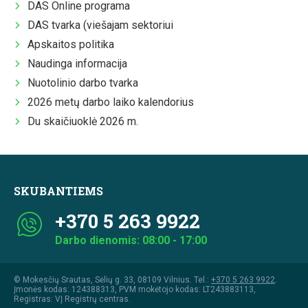
DAS Online programa
DAS tvarka (viešajam sektoriui
Apskaitos politika
Naudinga informacija
Nuotolinio darbo tvarka
2026 metų darbo laiko kalendorius
Du skaičiuoklė 2026 m.
SKUBANTIEMS
+370 5 263 9922
Darbo dienomis: 08:00 - 17:00
© Mokesčių Srautas, Sėlių g. 33, 08109 Vilnius. Tel.:
+370 5 263 9922
.
Įmonės kodas: 124388313, PVM mokėtojo kodas: LT243883113,
Registras: VĮ Registrų centras.