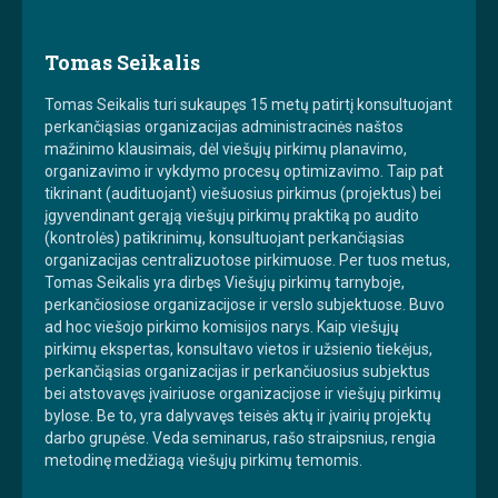
Tomas Seikalis
Tomas Seikalis turi sukaupęs 15 metų patirtį konsultuojant
perkančiąsias organizacijas administracinės naštos
mažinimo klausimais, dėl viešųjų pirkimų planavimo,
organizavimo ir vykdymo procesų optimizavimo. Taip pat
tikrinant (audituojant) viešuosius pirkimus (projektus) bei
įgyvendinant gerąją viešųjų pirkimų praktiką po audito
(kontrolės) patikrinimų, konsultuojant perkančiąsias
organizacijas centralizuotose pirkimuose. Per tuos metus,
Tomas Seikalis yra dirbęs Viešųjų pirkimų tarnyboje,
perkančiosiose organizacijose ir verslo subjektuose. Buvo
ad hoc viešojo pirkimo komisijos narys. Kaip viešųjų
pirkimų ekspertas, konsultavo vietos ir užsienio tiekėjus,
perkančiąsias organizacijas ir perkančiuosius subjektus
bei atstovavęs įvairiuose organizacijose ir viešųjų pirkimų
bylose. Be to, yra dalyvavęs teisės aktų ir įvairių projektų
darbo grupėse. Veda seminarus, rašo straipsnius, rengia
metodinę medžiagą viešųjų pirkimų temomis.