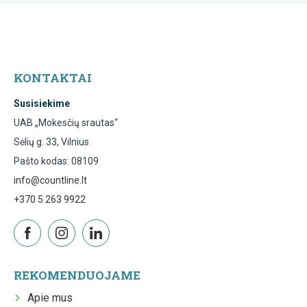
KONTAKTAI
Susisiekime
UAB „Mokesčių srautas“
Sėlių g. 33, Vilnius
Pašto kodas: 08109
info@countline.lt
+370 5 263 9922
REKOMENDUOJAME
Apie mus