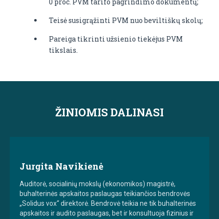
0 proc. PVM tarifo pagrindimo dokumentų;
Teisė susigrąžinti PVM nuo beviltiškų skolų;
Pareiga tikrinti užsienio tiekėjus PVM
tikslais.
ŽINIOMIS DALINASI
Jurgita Navikienė
Auditorė, socialinių mokslų (ekonomikos) magistrė,
buhalterinės apskaitos paslaugas teikiančios bendrovės
„Solidus vox“ direktorė. Bendrovė teikia ne tik buhalterinės
apskaitos ir audito paslaugas, bet ir konsultuoja fizinius ir