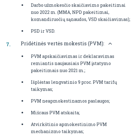
Darbo užmokesčio skaičiavimo pakeitimai
nuo 2022 m. (MMA, NPD pakeitimai,
komandiruočių sąnaudos, VSD skaičiavimas);
PSD ir VSD.
Pridėtinės vertės mokestis (PVM):
PVM apskaičiavimas ir deklaravimas
remiantis naujausiais PVM įstatymo
pakeitimais nuo 2021 m.;
Išplėstas lengvatinio 9 proc. PVM tarifų
taikymas;
PVM neapmokestinamos paslaugos;
Mišraus PVM atskaita;
Atvirkštinio apmokestinimo PVM
mechanizmo taikymas;