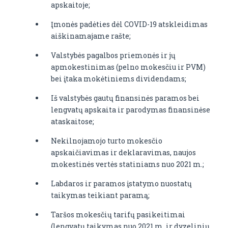
apskaitoje;
Įmonės padėties dėl COVID-19 atskleidimas
aiškinamajame rašte;
Valstybės pagalbos priemonės ir jų
apmokestinimas (pelno mokesčiu ir PVM)
bei įtaka mokėtiniems dividendams;
Iš valstybės gautų finansinės paramos bei
lengvatų apskaita ir parodymas finansinėse
ataskaitose;
Nekilnojamojo turto mokesčio
apskaičiavimas ir deklaravimas, naujos
mokestinės vertės statiniams nuo 2021 m.;
Labdaros ir paramos įstatymo nuostatų
taikymas teikiant paramą;
Taršos mokesčių tarifų pasikeitimai
(lengvatų taikymas nuo 2021 m. ir dyzelinių