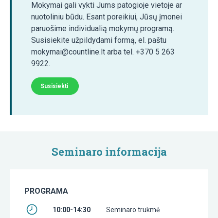
Mokymai gali vykti Jums patogioje vietoje ar
nuotoliniu būdu. Esant poreikiui, Jūsų įmonei
paruošime individualią mokymų programą.
Susisiekite užpildydami formą, el. paštu
mokymai@countline.lt arba tel. +370 5 263
9922.
Susisiekti
Seminaro informacija
PROGRAMA
10:00-14:30
Seminaro trukmė