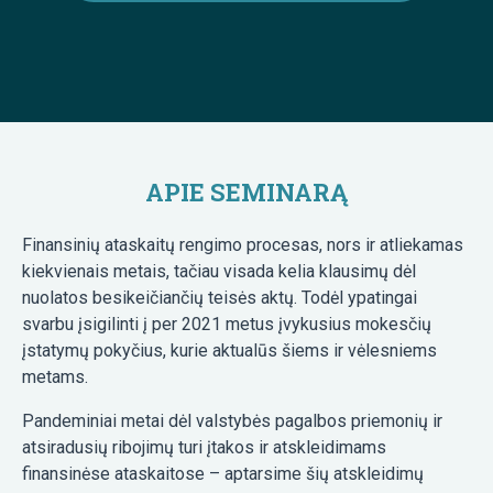
APIE SEMINARĄ
Finansinių ataskaitų rengimo procesas, nors ir atliekamas
kiekvienais metais, tačiau visada kelia klausimų dėl
nuolatos besikeičiančių teisės aktų. Todėl ypatingai
svarbu įsigilinti į per 2021 metus įvykusius mokesčių
įstatymų pokyčius, kurie aktualūs šiems ir vėlesniems
metams.
Pandeminiai metai dėl valstybės pagalbos priemonių ir
atsiradusių ribojimų turi įtakos ir atskleidimams
finansinėse ataskaitose – aptarsime šių atskleidimų