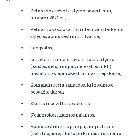
Pelno mokesčio įstatymo pakeitimai,
taikomi 2021 m.;
Pelno mokesčio tarifų ir lengvatų taikymo
sąlygos, apmokestinimo tvarka;
Lengvatos;
Leidžiamų ir neleidžiamų atskaitymų
(baudos, delspinigiai, netesybos ir kt.)
nustatymas, apmokestinimas ir apskaita;
Komandiruočių sąnaudos, kilnojamojo
pobūdžio darbas;
Skolos ir beviltiškos skolos;
Neapmokestinamos pajamos;
Apmokestinimas prie pajamų šaltinio
(nekilnojamojo turto pirkimas iš užsienio