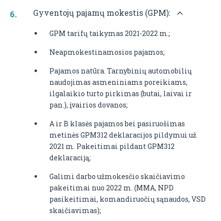
Gyventojų pajamų mokestis (GPM):
GPM tarifų taikymas 2021-2022 m.;
Neapmokestinamosios pajamos;
Pajamos natūra. Tarnybinių automobilių
naudojimas asmeniniams poreikiams,
ilgalaikio turto pirkimas (butai, laivai ir
pan.), įvairios dovanos;
A ir B klasės pajamos bei pasiruošimas
metinės GPM312 deklaracijos pildymui už
2021 m. Pakeitimai pildant GPM312
deklaraciją;
Galimi darbo užmokesčio skaičiavimo
pakeitimai nuo 2022 m. (MMA, NPD
pasikeitimai, komandiruočių sąnaudos, VSD
skaičiavimas);