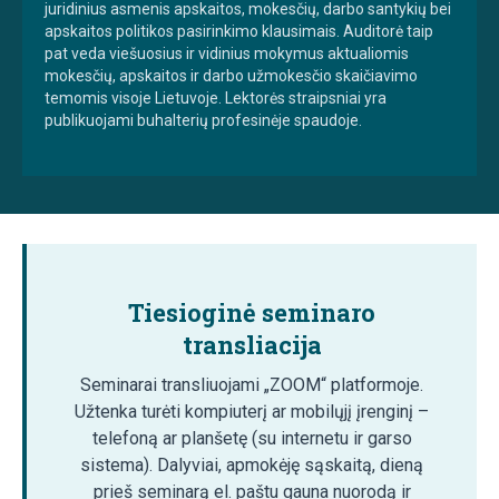
juridinius asmenis apskaitos, mokesčių, darbo santykių bei
apskaitos politikos pasirinkimo klausimais. Auditorė taip
pat veda viešuosius ir vidinius mokymus aktualiomis
mokesčių, apskaitos ir darbo užmokesčio skaičiavimo
temomis visoje Lietuvoje. Lektorės straipsniai yra
publikuojami buhalterių profesinėje spaudoje.
Tiesioginė seminaro
transliacija
Seminarai transliuojami „ZOOM“ platformoje.
Užtenka turėti kompiuterį ar mobilųjį įrenginį –
telefoną ar planšetę (su internetu ir garso
sistema). Dalyviai, apmokėję sąskaitą, dieną
prieš seminarą el. paštu gauna nuorodą ir