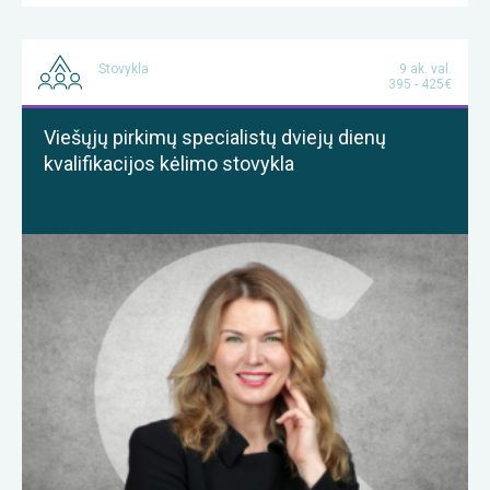
Stovykla
9 ak. val.
395 - 425€
Viešųjų pirkimų specialistų dviejų dienų
kvalifikacijos kėlimo stovykla