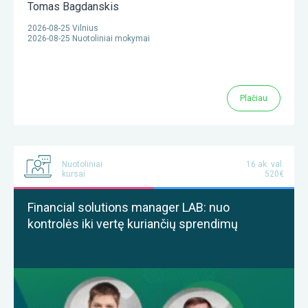
Tomas Bagdanskis
2026-08-25 Vilnius
2026-08-25 Nuotoliniai mokymai
Plačiau
Nuotoliniai
16 ak. val.
kursai
520€
Financial solutions manager LAB: nuo
kontrolės iki vertę kuriančių sprendimų