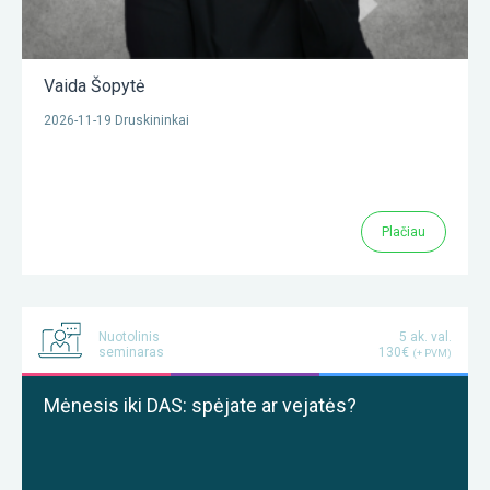
Vaida Šopytė
2026-11-19 Druskininkai
Plačiau
Nuotolinis
5 ak. val.
seminaras
130€
(+ PVM)
Mėnesis iki DAS: spėjate ar vejatės?