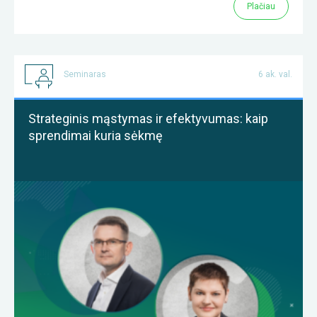
Plačiau
Seminaras
6 ak. val.
Strateginis mąstymas ir efektyvumas: kaip
sprendimai kuria sėkmę