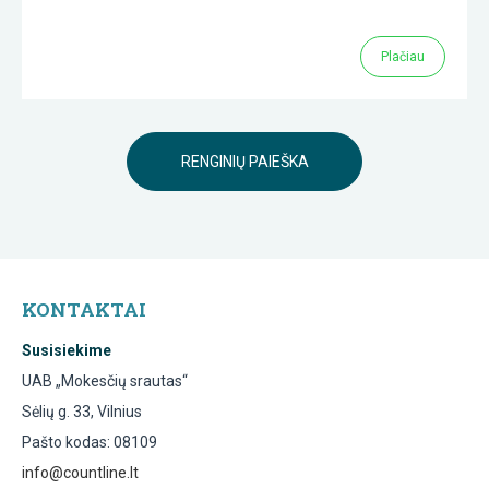
Plačiau
RENGINIŲ PAIEŠKA
KONTAKTAI
Susisiekime
UAB „Mokesčių srautas“
Sėlių g. 33, Vilnius
Pašto kodas: 08109
info@countline.lt