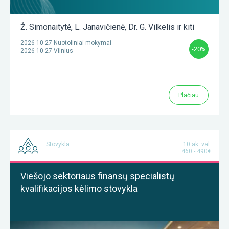
Ž. Simonaitytė
,
L. Janavičienė
,
Dr. G. Vilkelis
ir kiti
2026-10-27 Nuotoliniai mokymai
-20%
2026-10-27 Vilnius
Plačiau
Stovykla
10 ak. val.
460 - 490€
Viešojo sektoriaus finansų specialistų
kvalifikacijos kėlimo stovykla