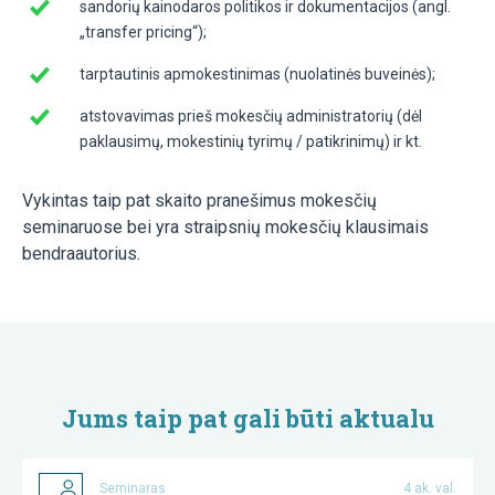
sandorių kainodaros politikos ir dokumentacijos (angl.
„transfer pricing“);
tarptautinis apmokestinimas (nuolatinės buveinės);
atstovavimas prieš mokesčių administratorių (dėl
paklausimų, mokestinių tyrimų / patikrinimų) ir kt.
Vykintas taip pat skaito pranešimus mokesčių
seminaruose bei yra straipsnių mokesčių klausimais
bendraautorius.
Jums taip pat gali būti aktualu
Seminaras
4 ak. val.