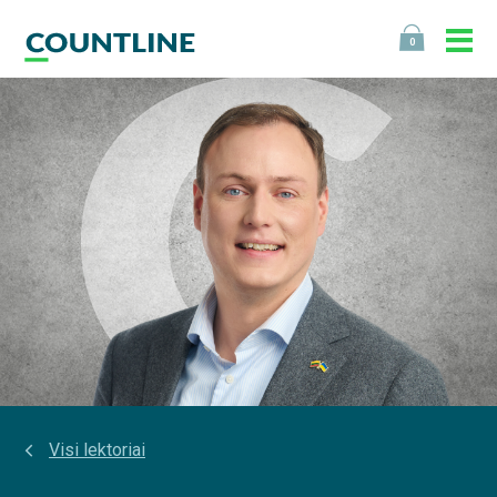
0
Visi lektoriai