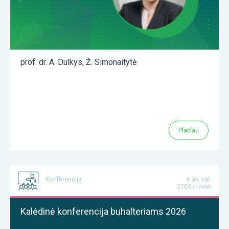
prof. dr. A. Dulkys
,
Ž. Simonaitytė
Plačiau
Konferencija
6 ak. val.
270€
(+ PVM)
Kalėdinė konferencija buhalteriams 2026