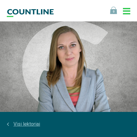
0
Visi lektoriai