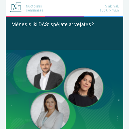
Nuotolinis
5 ak. val.
seminaras
130€
(+ PVM)
Mėnesis iki DAS: spėjate ar vejatės?