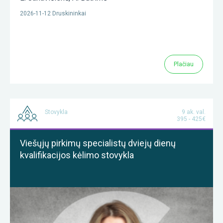
2026-11-12 Druskininkai
Plačiau
Stovykla
9 ak. val.
395 - 425€
Viešųjų pirkimų specialistų dviejų dienų
kvalifikacijos kėlimo stovykla