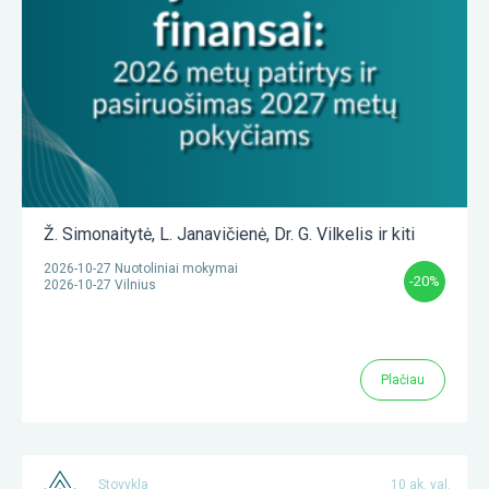
Ž. Simonaitytė
,
L. Janavičienė
,
Dr. G. Vilkelis
ir kiti
2026-10-27 Nuotoliniai mokymai
-20%
2026-10-27 Vilnius
Plačiau
Stovykla
10 ak. val.