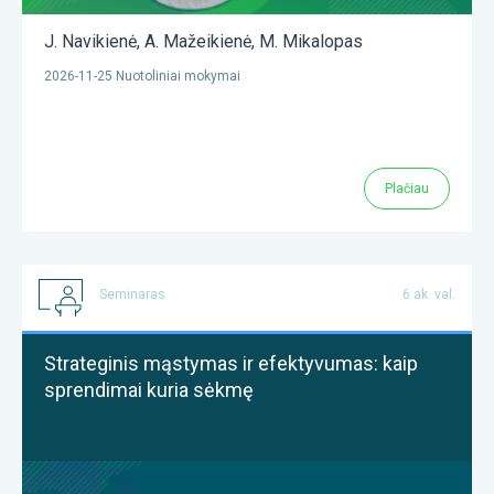
J. Navikienė
,
A. Mažeikienė
,
M. Mikalopas
2026-11-25 Nuotoliniai mokymai
Plačiau
Seminaras
6 ak. val.
Strateginis mąstymas ir efektyvumas: kaip
sprendimai kuria sėkmę