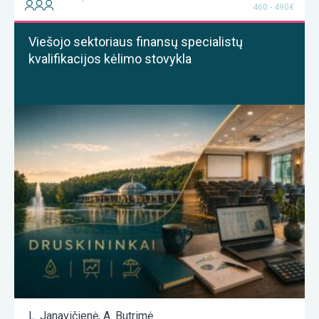
460 - 490€
Viešojo sektoriaus finansų specialistų
kvalifikacijos kėlimo stovykla
L. Janavičienė
,
A. Butrimė