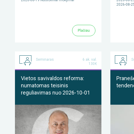
2026-08-25
Plačiau
Seminaras
6 ak. val.
S
130€
Vietos savivaldos reforma:
Praneš
numatomas teisinis
tendenc
reguliavimas nuo 2026-10-01