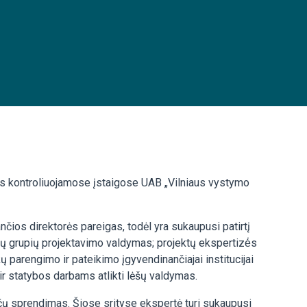
bės kontroliuojamose įstaigose UAB „Vilniaus vystymo
nčios direktorės pareigas, todėl yra sukaupusi patirtį
ų grupių projektavimo valdymas; projektų ekspertizė̇s
ų parengimo ir pateikimo įgyvendinančiajai institucijai
ir statybos darbams atlikti lėšų valdymas.
nčų sprendimas. Šiose srityse ekspertė turi sukaupusi