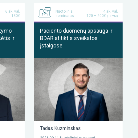
6 ak. val.
Nuotolinis
4 ak. val.
130€
seminaras
120 – 200€
(+ PVM)
atymo
Paciento duomenų apsauga ir
ėtis ir
BDAR atitiktis sveikatos
įstaigose
Tadas Kuzminskas
2026-09-11 Nuotoliniai mokymai