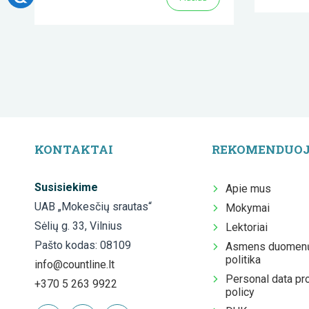
KONTAKTAI
REKOMENDUO
Susisiekime
Apie mus
UAB „Mokesčių srautas“
Mokymai
Sėlių g. 33, Vilnius
Lektoriai
Pašto kodas: 08109
Asmens duomenų
politika
info@countline.lt
Personal data pr
+370 5 263 9922
policy