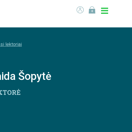
0
si lektoriai
ida Šopytė
KTORĖ