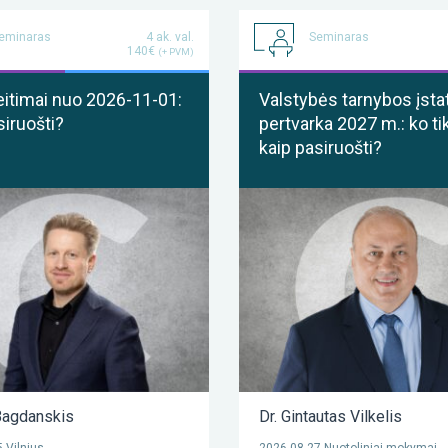
eminaras
4 ak. val.
Seminaras
140€
(+ PVM)
itimai nuo 2026-11-01:
Valstybės tarnybos įst
siruošti?
pertvarka 2027 m.: ko tik
kaip pasiruošti?
agdanskis
Dr. Gintautas Vilkelis
 Vilnius
2026-08-27 Nuotoliniai mokymai