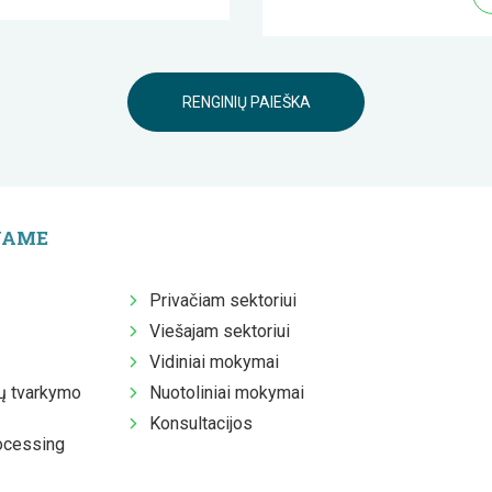
RENGINIŲ PAIEŠKA
JAME
Privačiam sektoriui
Viešajam sektoriui
Vidiniai mokymai
 tvarkymo
Nuotoliniai mokymai
Konsultacijos
ocessing