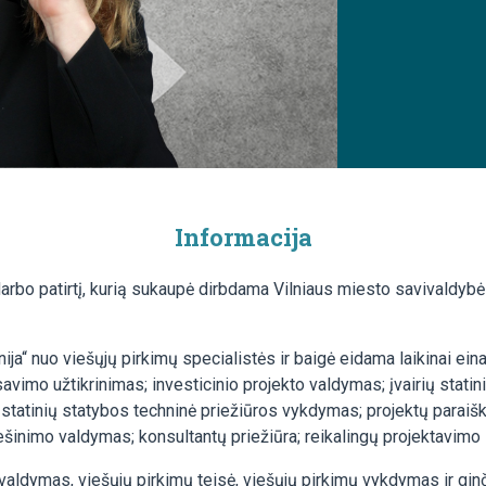
Informacija
 darbo patirtį, kurią sukaupė dirbdama Vilniaus miesto savivaldy
a“ nuo viešųjų pirkimų specialistės ir baigė eidama laikinai eina
vimo užtikrinimas; investicinio projekto valdymas; įvairių statini
statinių statybos techninė priežiūros vykdymas; projektų paraišk
šinimo valdymas; konsultantų priežiūra; reikalingų projektavimo 
 valdymas, viešųjų pirkimų teisė, viešųjų pirkimų vykdymas ir gi