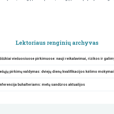
Lektoriaus renginių archyvas
iššūkiai viešuosiuose pirkimuose: nauji reikalavimai, rizikos ir gal
iešųjų pirkimų valdymas: dviejų dienų kvalifikacijos kėlimo mokymai
nferencija buhalteriams: metų sandūros aktualijos