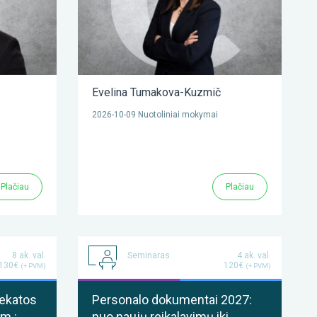
Evelina Tumakova-Kuzmič
2026-10-09 Nuotoliniai mokymai
Plačiau
Plačiau
8 ak. val.
Seminaras
4 ak. val.
130€
120€
(+ PVM)
(+ PVM)
vekatos
Personalo dokumentai 2027:
m.:
nuo naujų reikalavimų iki