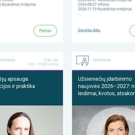
 Nuotoliniai mokymai
2026-08-27 Vilnius
2026-11-19 Nuotoliniai mokymai
…
Daugiau datų
Plačiau
eminaras
4 ak. val.
Seminaras
100 – 150€
(+ PVM)
ėjų apsauga:
Užsieniečių įdarbinimo
ijos ir praktika
naujovės 2026–2027: n
leidimai, kvotos, atsak