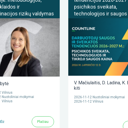
klaidos ir
psichikos sveikata,
inacijos rizikų valdymas
technologijos ir saugos
V. Mačiulaitis
,
D. Ladina
,
K. 
bytė
kiti
 Vilnius
 Nuotoliniai mokymai
2026-11-12 Nuotoliniai mokymai
 Vilnius
2026-11-12 Vilnius
atų
Plačiau