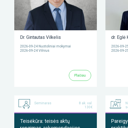
Dr. Gintautas Vilkelis
dr. Eglė
2026-09-24 Nuotoliniai mokymai
2026-09-25
2026-09-24 Vilnius
2026-09-25
Plačiau
Seminaras
8 ak. val.
N
130€
s
Teisėkūra: teisės aktų
Pareigy
rengimas, rekomendacijos,
praktik