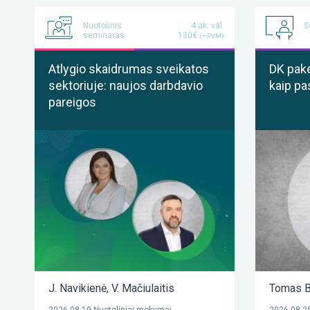
Nuotolinis
4 ak. val.
S
seminaras
130€
(+ PVM)
Atlygio skaidrumas sveikatos
DK pake
sektoriuje: naujos darbdavio
kaip pa
pareigos
J. Navikienė
,
V. Mačiulaitis
Tomas B
2026-08-19 Nuotoliniai mokymai
2026-08-25