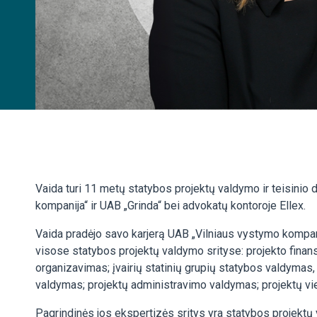
Vaida turi 11 metų statybos projektų valdymo ir teisinio
kompanija“ ir UAB „Grinda“ bei advokatų kontoroje Ellex.
Vaida pradėjo savo karjerą UAB „Vilniaus vystymo kompanij
visose statybos projektų valdymo srityse: projekto finansa
organizavimas; įvairių statinių grupių statybos valdymas, 
valdymas; projektų administravimo valdymas; projektų vie
Pagrindinės jos ekspertizės sritys yra statybos projektų