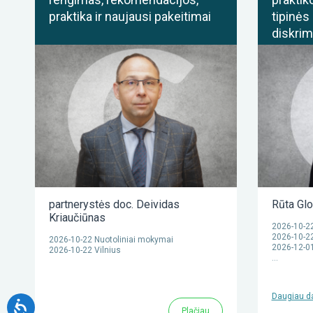
praktika ir naujausi pakeitimai
tipinės 
diskrim
partnerystės doc. Deividas
Rūta Glo
Kriaučiūnas
2026-10-22
2026-10-22
2026-10-22 Nuotoliniai mokymai
2026-12-01
2026-10-22 Vilnius
…
Daugiau d
Plačiau