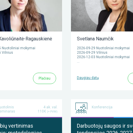
 Kavoliūnaitė-Ragauskienė
Svetlana Naumčik
 Nuotoliniai mokymai
2026-09-29 Nuotoliniai mokymai
 Vilnius
2026-09-29 Vilnius
2026-12-03 Nuotoliniai mokymai
…
Daugiau datų
Plačiau
uotolinis
4 ak. val.
Konferencija
eminaras
110€
(+ PVM)
bių vertinimas
Darbuotojų saugos ir s
oje: metodologijos,
tendencijos 2026-2027 