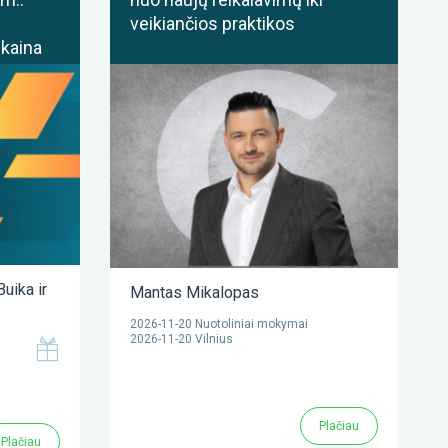
veikiančios praktikos
 kaina
Buika
ir
Mantas Mikalopas
2026-11-20 Nuotoliniai mokymai
2026-11-20 Vilnius
Plačiau
Plačiau