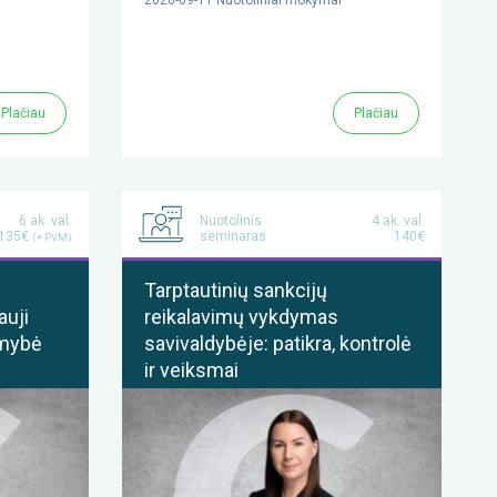
Plačiau
Plačiau
6 ak. val.
Nuotolinis
4 ak. val.
135€
seminaras
140€
(+ PVM)
Tarptautinių sankcijų
auji
reikalavimų vykdymas
omybė
savivaldybėje: patikra, kontrolė
ir veiksmai