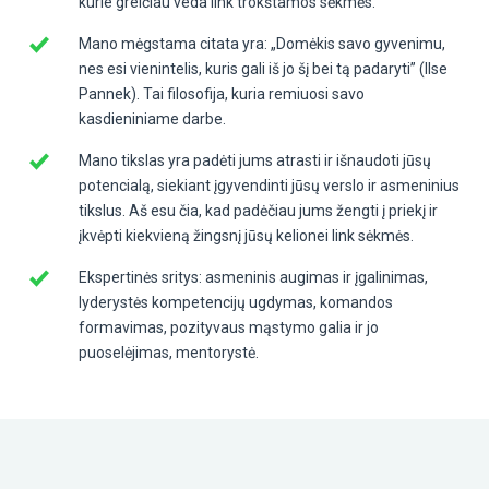
kurie greičiau veda link trokštamos sėkmės.
Mano mėgstama citata yra: „Domėkis savo gyvenimu,
nes esi vienintelis, kuris gali iš jo šį bei tą padaryti” (Ilse
Pannek). Tai filosofija, kuria remiuosi savo
kasdieniniame darbe.
Mano tikslas yra padėti jums atrasti ir išnaudoti jūsų
potencialą, siekiant įgyvendinti jūsų verslo ir asmeninius
tikslus. Aš esu čia, kad padėčiau jums žengti į priekį ir
įkvėpti kiekvieną žingsnį jūsų kelionei link sėkmės.
Ekspertinės sritys: asmeninis augimas ir įgalinimas,
lyderystės kompetencijų ugdymas, komandos
formavimas, pozityvaus mąstymo galia ir jo
puoselėjimas, mentorystė.