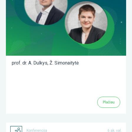
prof. dr. A. Dulkys
,
Ž. Simonaitytė
Plačiau
Konferencija
6 ak. val.