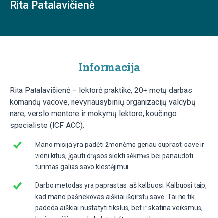
Rita Patalavičienė
Informacija
Rita Patalavičienė – lektorė praktikė, 20+ metų darbas
komandų vadove, nevyriausybinių organizacijų valdybų
nare, verslo mentore ir mokymų lektore, koučingo
specialiste (ICF ACC).
Mano misija yra padėti žmonėms geriau suprasti save ir
vieni kitus, įgauti drąsos siekti sėkmės bei panaudoti
turimas galias savo klestėjimui.
Darbo metodas yra paprastas: aš kalbuosi. Kalbuosi taip,
kad mano pašnekovas aiškiai išgirstų save. Tai ne tik
padeda aiškiai nustatyti tikslus, bet ir skatina veiksmus,