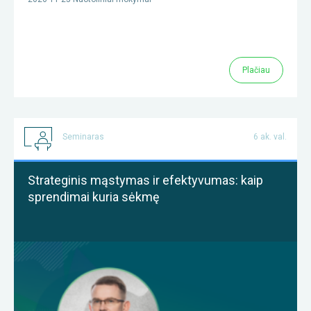
Plačiau
Seminaras
6 ak. val.
Strateginis mąstymas ir efektyvumas: kaip
sprendimai kuria sėkmę