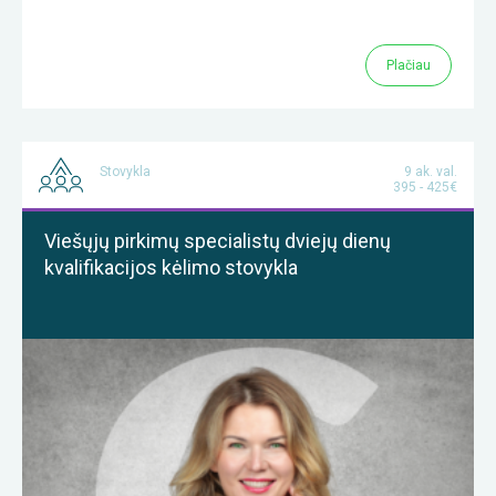
Plačiau
Stovykla
9 ak. val.
395 - 425€
Viešųjų pirkimų specialistų dviejų dienų
kvalifikacijos kėlimo stovykla