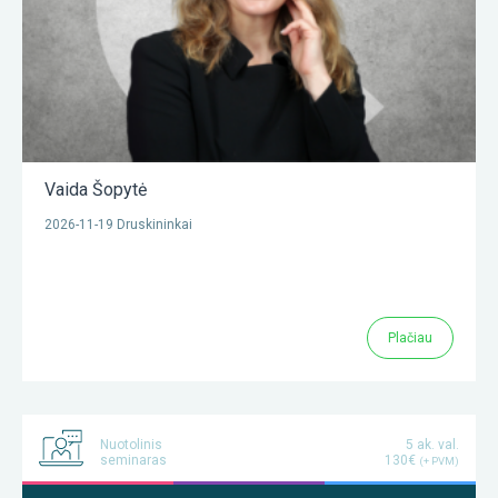
Vaida Šopytė
2026-11-19 Druskininkai
Plačiau
Nuotolinis
5 ak. val.
seminaras
130€
(+ PVM)