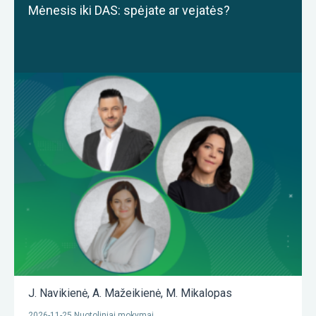
Mėnesis iki DAS: spėjate ar vejatės?
J. Navikienė
,
A. Mažeikienė
,
M. Mikalopas
2026-11-25 Nuotoliniai mokymai