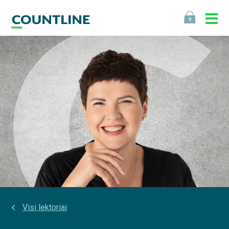
0
Visi lektoriai