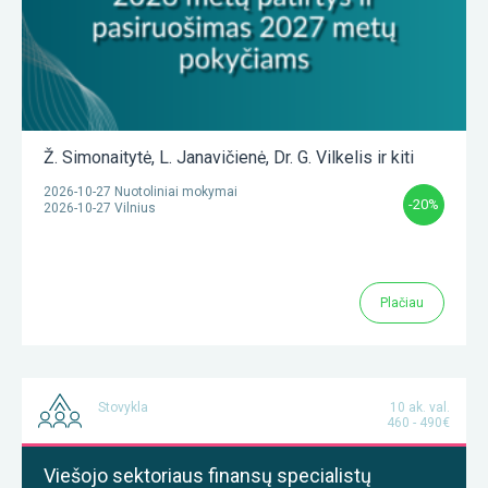
Ž. Simonaitytė
,
L. Janavičienė
,
Dr. G. Vilkelis
ir kiti
2026-10-27 Nuotoliniai mokymai
-20%
2026-10-27 Vilnius
Plačiau
Stovykla
10 ak. val.
460 - 490€
Viešojo sektoriaus finansų specialistų