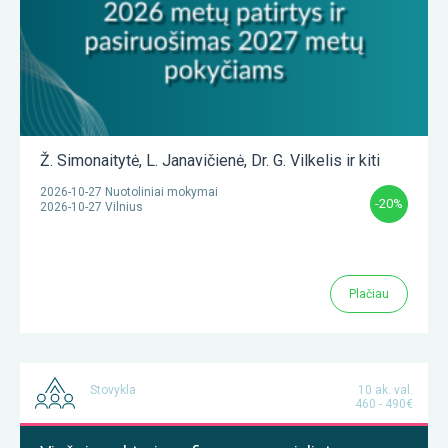
Ž. Simonaitytė
,
L. Janavičienė
,
Dr. G. Vilkelis
ir kiti
2026-10-27 Nuotoliniai mokymai
-20%
2026-10-27 Vilnius
Plačiau
Stovykla
10 ak. val.
460 - 490€