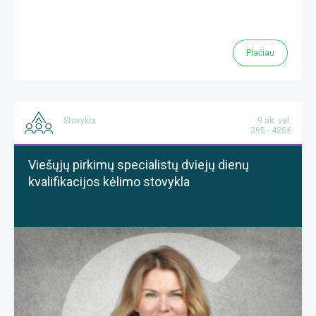
Plačiau
Stovykla
9 ak. val.
395 - 425€
Viešųjų pirkimų specialistų dviejų dienų
kvalifikacijos kėlimo stovykla