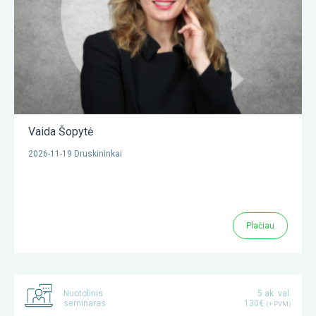
Vaida Šopytė
2026-11-19 Druskininkai
Plačiau
Nuotolinis
5 ak. val.
seminaras
130€
(+ PVM)