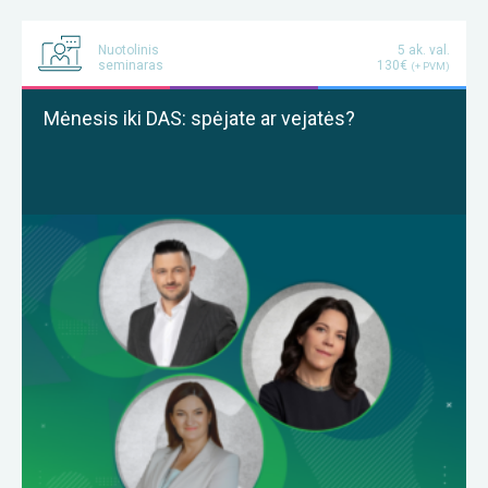
Nuotolinis
5 ak. val.
seminaras
130€
(+ PVM)
Mėnesis iki DAS: spėjate ar vejatės?