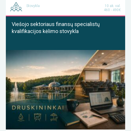
Stovykla
10 ak. val.
460 - 490€
Viešojo sektoriaus finansų specialistų
kvalifikacijos kėlimo stovykla