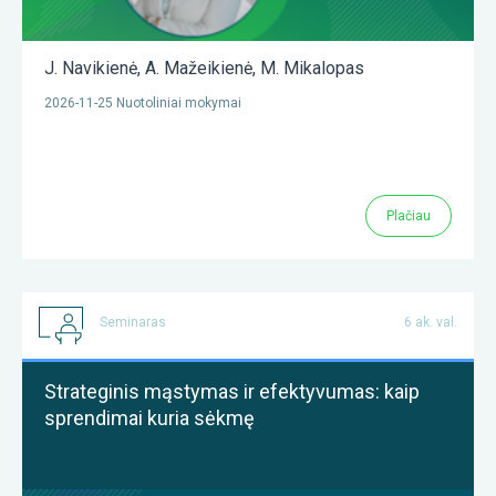
J. Navikienė
,
A. Mažeikienė
,
M. Mikalopas
2026-11-25 Nuotoliniai mokymai
Plačiau
Seminaras
6 ak. val.
Strateginis mąstymas ir efektyvumas: kaip
sprendimai kuria sėkmę