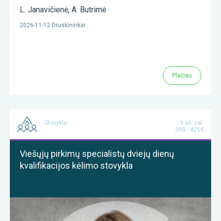
L. Janavičienė
,
A. Butrimė
2026-11-12 Druskininkai
Plačiau
Stovykla
9 ak. val.
395 - 425€
Viešųjų pirkimų specialistų dviejų dienų
kvalifikacijos kėlimo stovykla