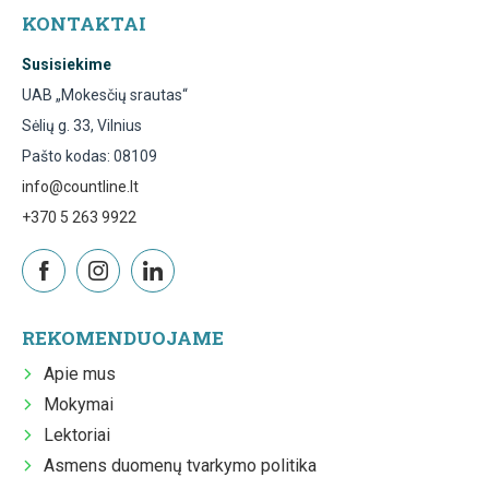
KONTAKTAI
Susisiekime
UAB „Mokesčių srautas“
Sėlių g. 33, Vilnius
Pašto kodas: 08109
info@countline.lt
+370 5 263 9922
REKOMENDUOJAME
Apie mus
Mokymai
Lektoriai
Asmens duomenų tvarkymo politika