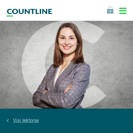
0
Visi lektoriai