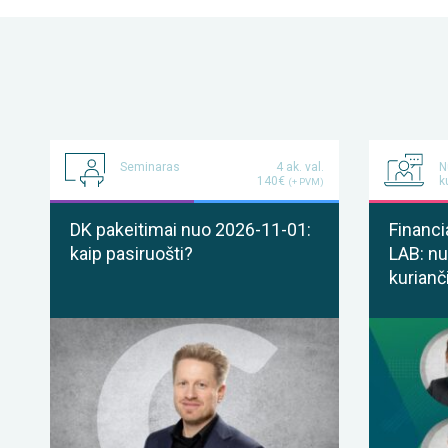
Seminaras
4 ak. val.
N
140€
k
(+ PVM)
DK pakeitimai nuo 2026-11-01:
Financi
kaip pasiruošti?
LAB: nu
kurianč