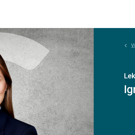
Vi
Lek
Ig