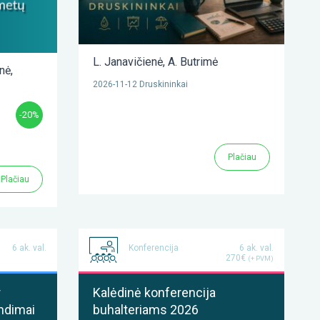
L. Janavičienė
,
A. Butrimė
enė
,
2026-11-12 Druskininkai
-20%
Plačiau
Plačiau
6 ak. val.
Konferencija
6 ak. val.
270€
(+ PVM)
r
Kalėdinė konferencija
ndimai
buhalteriams 2026