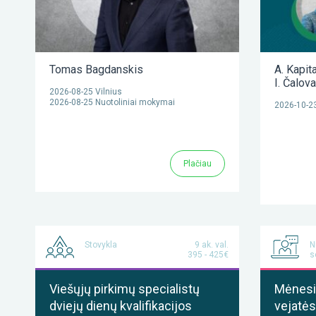
Tomas Bagdanskis
A. Kapit
I. Čalov
2026-08-25 Vilnius
2026-08-25 Nuotoliniai mokymai
2026-10-23
Plačiau
Stovykla
9 ak. val.
N
395 - 425€
s
Viešųjų pirkimų specialistų
Mėnesis
dviejų dienų kvalifikacijos
vejatės