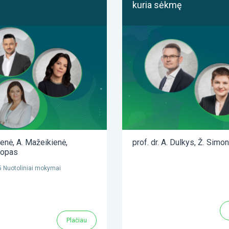
kuria sėkmę
ienė
,
A. Mažeikienė
,
prof. dr. A. Dulkys
,
Ž. Simon
lopas
 Nuotoliniai mokymai
Plačiau