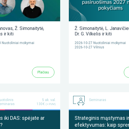
anovas
,
Ž. Simonaitytė
,
Ž. Simonaitytė
,
L. Janaviči
as
ir kiti
Dr. G. Vilkelis
ir kiti
 Nuotoliniai mokymai
2026-10-27 Nuotoliniai mokymai
2026-10-27 Vilnius
Plačiau
uotolinis
5 ak. val.
Seminaras
eminaras
130€
(+ PVM)
 iki DAS: spėjate ar
Strateginis mąstymas i
?
efektyvumas: kaip spre