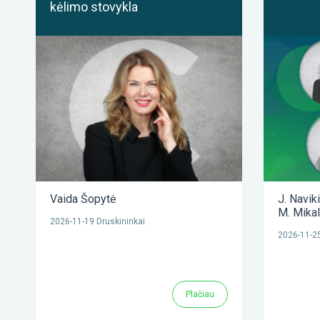
kėlimo stovykla
Vaida Šopytė
J. Navik
M. Mika
2026-11-19 Druskininkai
2026-11-25
Plačiau