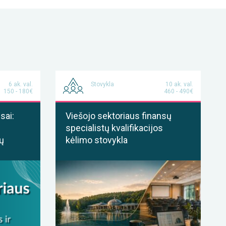
6 ak. val.
Stovykla
10 ak. val.
150 - 180€
460 - 490€
sai:
Viešojo sektoriaus finansų
specialistų kvalifikacijos
ų
kėlimo stovykla