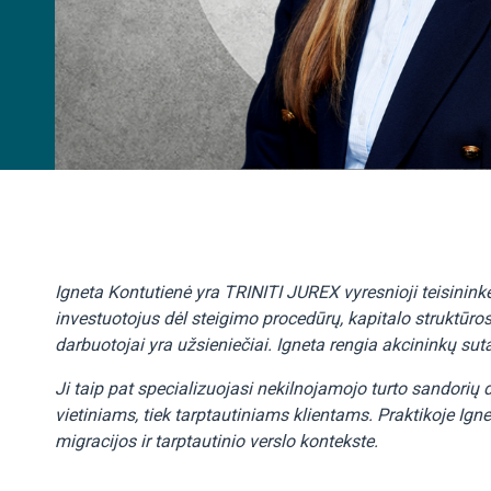
Igneta Kontutienė yra TRINITI JUREX vyresnioji teisininkė,
investuotojus dėl steigimo procedūrų, kapitalo struktūro
darbuotojai yra užsieniečiai. Igneta rengia akcininkų suta
Ji taip pat specializuojasi nekilnojamojo turto sandori
vietiniams, tiek tarptautiniams klientams. Praktikoje Ignet
migracijos ir tarptautinio verslo kontekste.