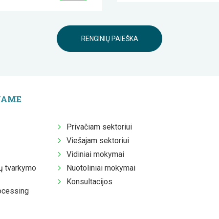
RENGINIŲ PAIEŠKA
JAME
Privačiam sektoriui
Viešajam sektoriui
Vidiniai mokymai
 tvarkymo
Nuotoliniai mokymai
Konsultacijos
ocessing