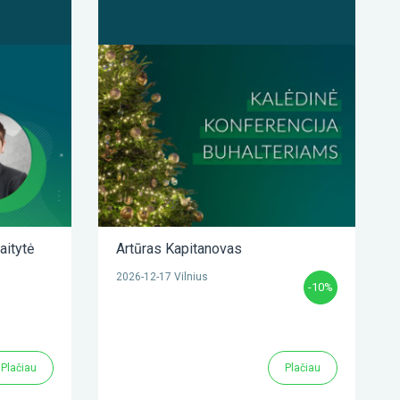
aitytė
Artūras Kapitanovas
2026-12-17 Vilnius
-10%
Plačiau
Plačiau