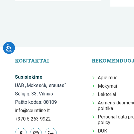
KONTAKTAI
REKOMENDUO
Susisiekime
Apie mus
UAB „Mokesčių srautas“
Mokymai
Sėlių g. 33, Vilnius
Lektoriai
Pašto kodas: 08109
Asmens duomenų
politika
info@countline.lt
Personal data pr
+370 5 263 9922
policy
DUK