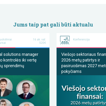
Jums taip pat gali būti aktualu
uotoliniai
16 ak. val.
Konferencija
ursai
520€
al solutions manager
Viešojo sektoriaus finan
o kontrolės iki vertę
2026 metų patirtys ir
ių sprendimų
pasiruošimas 2027 met
pokyčiams