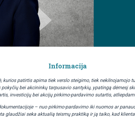
Informacija
 kurios patirtis apima tiek verslo steigimo, tiek nekilnojamojo tu
s pokyčių bei akcininkų tarpusavio santykių, ypatingą dėmesį sk
rtis, investicijų bei akcijų pirkimo-pardavimo sutartis, atliepdam
ų dokumentacijoje – nuo pirkimo-pardavimo iki nuomos ar panaudo
a glaudžiai seka aktualią teismų praktiką ir ją taiko, kad klientai