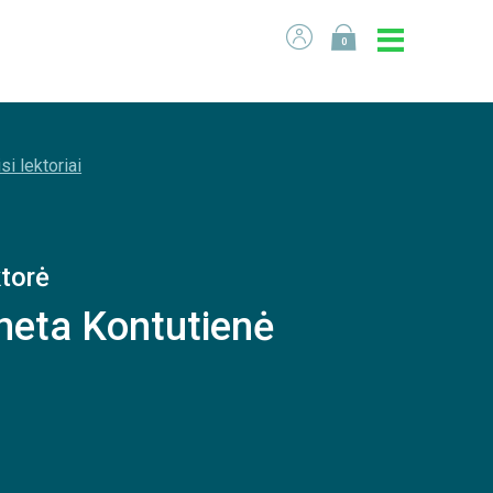
0
si lektoriai
torė
neta Kontutienė