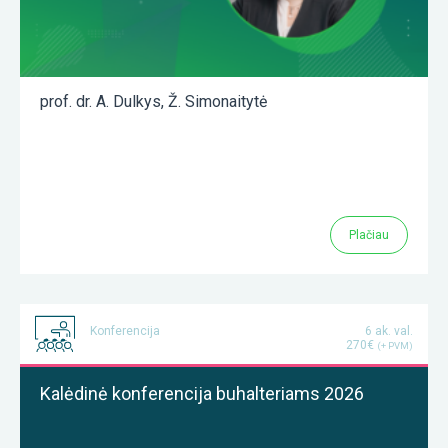
prof. dr. A. Dulkys
,
Ž. Simonaitytė
Plačiau
Konferencija
6 ak. val.
270€
(+ PVM)
Kalėdinė konferencija buhalteriams 2026