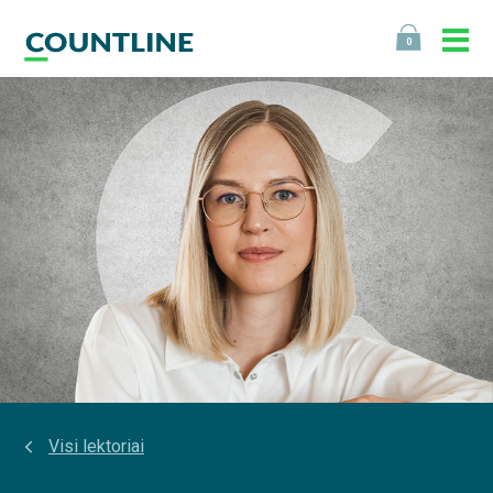
0
Visi lektoriai