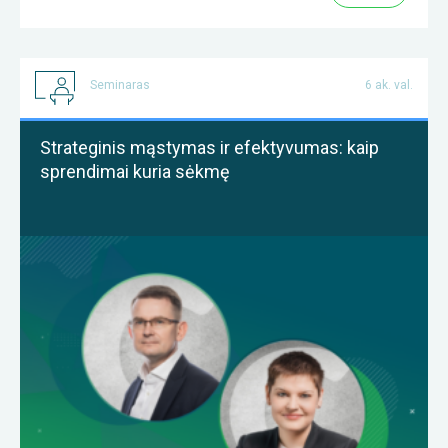
Seminaras
6 ak. val.
Strateginis mąstymas ir efektyvumas: kaip
sprendimai kuria sėkmę