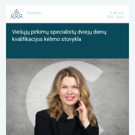
Stovykla
9 ak. val.
395 - 425€
Viešųjų pirkimų specialistų dviejų dienų
kvalifikacijos kėlimo stovykla