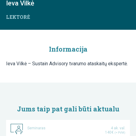
Ieva Vilkė
LEKTORĖ
Informacija
Ieva Vilkė – Sustain Advisory tvarumo ataskaitų ekspertė.
Jums taip pat gali būti aktualu
Seminaras
4 ak. val.
140€
(+ PVM)