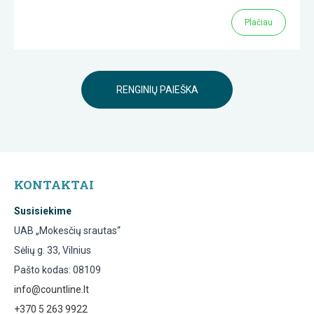
Plačiau
RENGINIŲ PAIEŠKA
KONTAKTAI
Susisiekime
UAB „Mokesčių srautas“
Sėlių g. 33, Vilnius
Pašto kodas: 08109
info@countline.lt
+370 5 263 9922