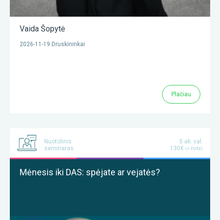
Vaida Šopytė
2026-11-19 Druskininkai
Plačiau
Nuotolinis
5 ak. val.
seminaras
130€
(+ PVM)
Mėnesis iki DAS: spėjate ar vejatės?