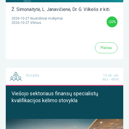
Ž. Simonaitytė
,
L. Janavičienė
,
Dr. G. Vilkelis
ir kiti
2026-10-27 Nuotoliniai mokymai
-20%
2026-10-27 Vilnius
Plačiau
Stovykla
10 ak. val.
460 - 490€
Viešojo sektoriaus finansų specialistų
kvalifikacijos kėlimo stovykla