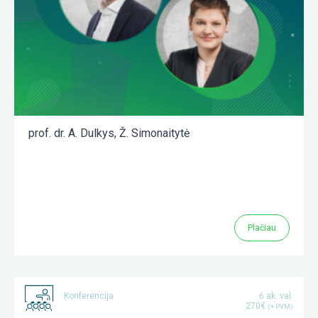
prof. dr. A. Dulkys
,
Ž. Simonaitytė
Plačiau
Konferencija
6 ak. val.
270€
(+ PVM)