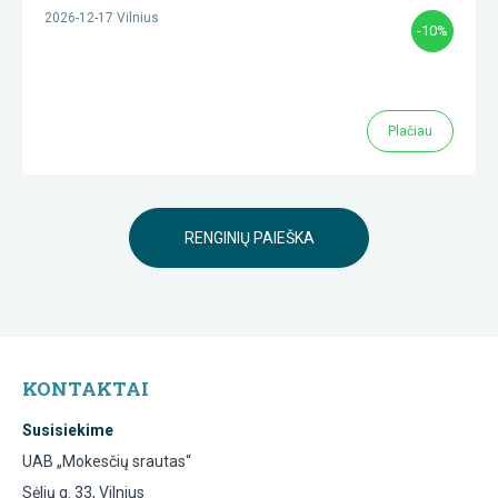
2026-12-17 Vilnius
-10%
Plačiau
RENGINIŲ PAIEŠKA
KONTAKTAI
Susisiekime
UAB „Mokesčių srautas“
Sėlių g. 33, Vilnius