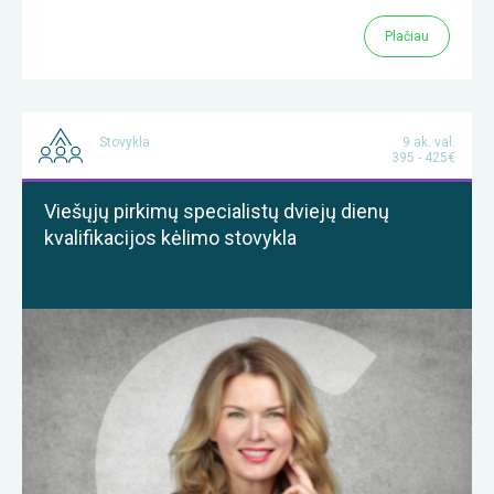
Plačiau
Stovykla
9 ak. val.
395 - 425€
Viešųjų pirkimų specialistų dviejų dienų
kvalifikacijos kėlimo stovykla