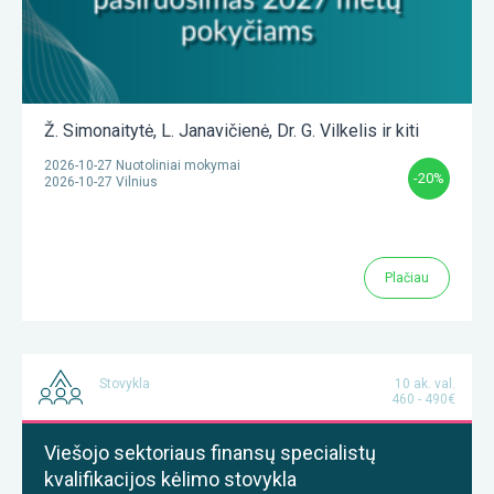
Ž. Simonaitytė
,
L. Janavičienė
,
Dr. G. Vilkelis
ir kiti
2026-10-27 Nuotoliniai mokymai
-20%
2026-10-27 Vilnius
Plačiau
Stovykla
10 ak. val.
460 - 490€
Viešojo sektoriaus finansų specialistų
kvalifikacijos kėlimo stovykla