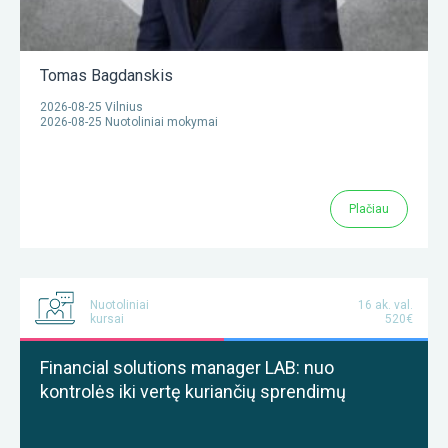
Tomas Bagdanskis
2026-08-25 Vilnius
2026-08-25 Nuotoliniai mokymai
Plačiau
Nuotoliniai
16 ak. val.
kursai
520€
Financial solutions manager LAB: nuo
kontrolės iki vertę kuriančių sprendimų