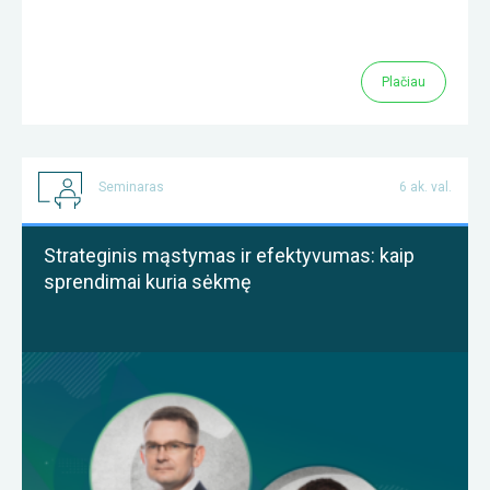
Plačiau
Seminaras
6 ak. val.
Strateginis mąstymas ir efektyvumas: kaip
sprendimai kuria sėkmę