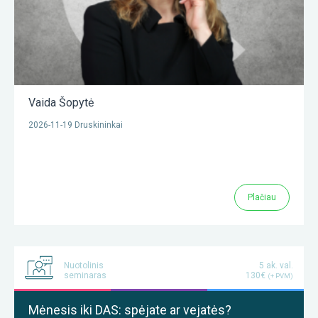
Vaida Šopytė
2026-11-19 Druskininkai
Plačiau
Nuotolinis
5 ak. val.
seminaras
130€
(+ PVM)
Mėnesis iki DAS: spėjate ar vejatės?