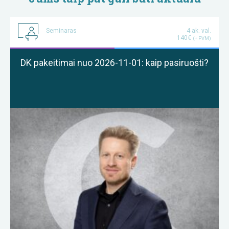
Seminaras
4 ak. val.
140€
(+ PVM)
DK pakeitimai nuo 2026-11-01: kaip pasiruošti?