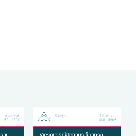
6 ak. val.
Stovykla
10 ak. val.
150 - 180€
460 - 490€
sai:
Viešojo sektoriaus finansų