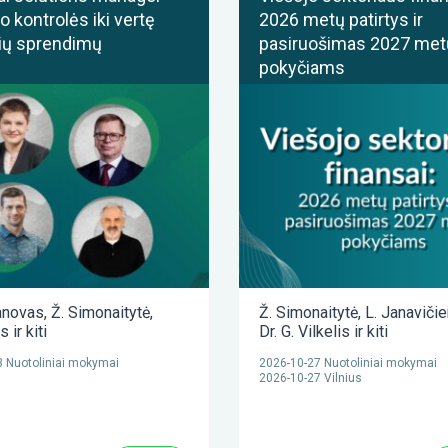
o kontrolės iki vertę
2026 metų patirtys ir
ių sprendimų
pasiruošimas 2027 met
pokyčiams
anovas
,
Ž. Simonaitytė
,
Ž. Simonaitytė
,
L. Janaviči
as
ir kiti
Dr. G. Vilkelis
ir kiti
 Nuotoliniai mokymai
2026-10-27 Nuotoliniai mokymai
2026-10-27 Vilnius