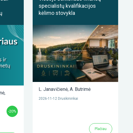
specialistų kvalifikacijos
ų
kėlimo stovykla
L. Janavičienė
,
A. Butrimė
enė
,
2026-11-12 Druskininkai
-20%
Plačiau