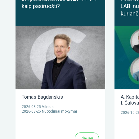
kaip pasiruošti?
LAB: nu
kurianč
Tomas Bagdanskis
A. Kapit
I. Čalov
2026-08-25 Vilnius
2026-08-25 Nuotoliniai mokymai
2026-10-23
Plačiau