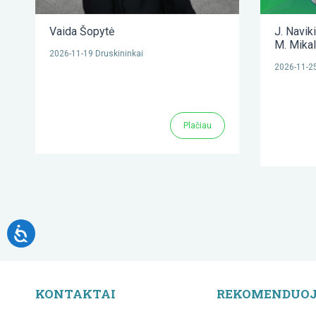
Vaida Šopytė
J. Navik
M. Mika
2026-11-19 Druskininkai
2026-11-25
Plačiau
KONTAKTAI
REKOMENDUO