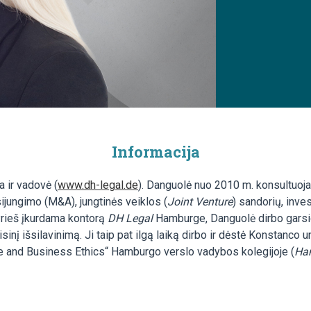
Informacija
a ir vadovė (
www.dh-legal.de
). Danguolė nuo 2010 m. konsultuoja 
sijungimo (M&A), jungtinės veiklos (
Joint Venture
) sandorių, inves
Prieš įkurdama kontorą
DH Legal
Hamburge, Danguolė dirbo garsi
eisinį išsilavinimą. Ji taip pat ilgą laiką dirbo ir dėstė Konstanco
nce and Business Ethics“ Hamburgo verslo vadybos kolegijoje (
Ham