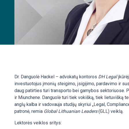
Dr. Danguolė Hackel – advokatų kontoros
DH Legal
įkūrėj
investuotojus įmonių steigimo, įsigijimo, pardavimo ir su
daug patirties turi transporto bei gamybos sektoriuose. 
ir Miunchene. Danguolė turi tiek vokišką, tiek lietuvišką t
anglų kalba ir vadovauja studijų skyriui „Legal, Complia
patronė, remia
Global Lithuanian Leaders
(GLL) veiklą.
Lektorės veiklos sritys: