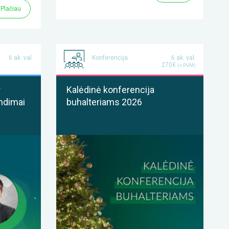
Plačiau
6 ak. val.
Konferencija
6 ak. val.
270€
(+ PVM)
r
Kalėdinė konferencija
ndimai
buhalteriams 2026