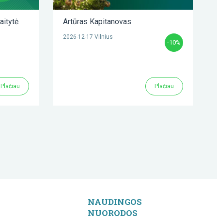
aitytė
Artūras Kapitanovas
2026-12-17 Vilnius
-10%
Plačiau
Plačiau
NAUDINGOS
NUORODOS