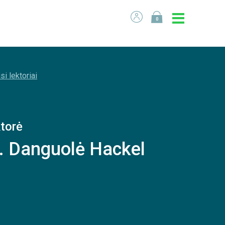
0
si lektoriai
torė
. Danguolė Hackel