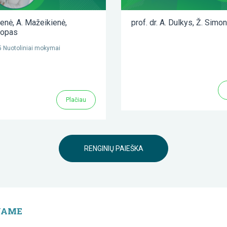
ienė
,
A. Mažeikienė
,
prof. dr. A. Dulkys
,
Ž. Simon
lopas
 Nuotoliniai mokymai
Plačiau
RENGINIŲ PAIEŠKA
JAME