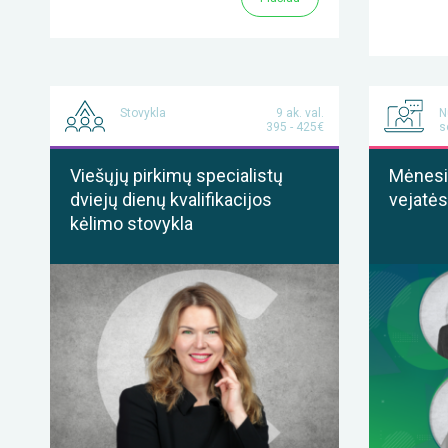
Stovykla
9 ak. val.
N
395 - 425€
s
Viešųjų pirkimų specialistų
Mėnesis
dviejų dienų kvalifikacijos
vejatės
kėlimo stovykla