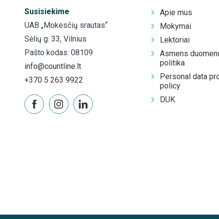
Susisiekime
Apie mus
UAB „Mokesčių srautas“
Mokymai
Sėlių g. 33, Vilnius
Lektoriai
Pašto kodas: 08109
Asmens duomenų
politika
info@countline.lt
Personal data pr
+370 5 263 9922
policy
DUK