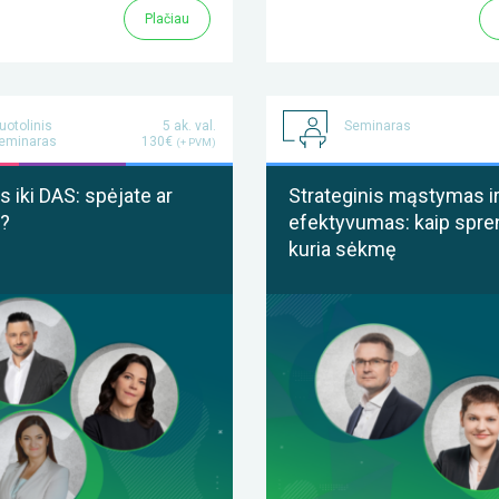
Plačiau
uotolinis
5 ak. val.
Seminaras
eminaras
130€
(+ PVM)
 iki DAS: spėjate ar
Strateginis mąstymas i
?
efektyvumas: kaip spre
kuria sėkmę