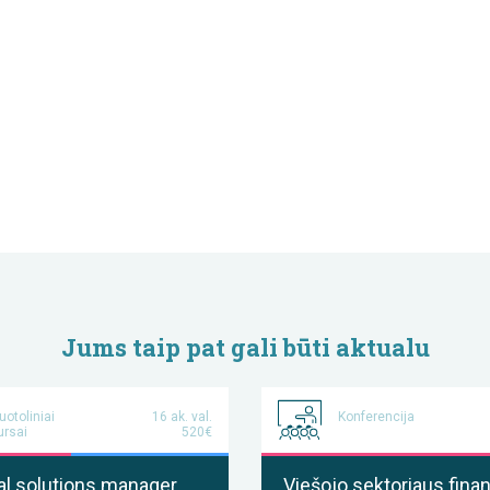
Jums taip pat gali būti aktualu
uotoliniai
16 ak. val.
Konferencija
ursai
520€
al solutions manager
Viešojo sektoriaus finan