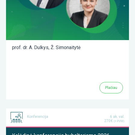
prof. dr. A. Dulkys
,
Ž. Simonaitytė
Plačiau
Konferencija
6 ak. val.
270€
(+ PVM)