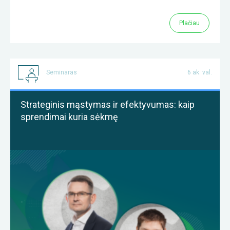
Plačiau
Seminaras
6 ak. val.
Strateginis mąstymas ir efektyvumas: kaip
sprendimai kuria sėkmę