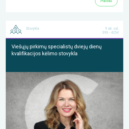
Plačiau
Stovykla
9 ak. val.
395 - 425€
Viešųjų pirkimų specialistų dviejų dienų
kvalifikacijos kėlimo stovykla