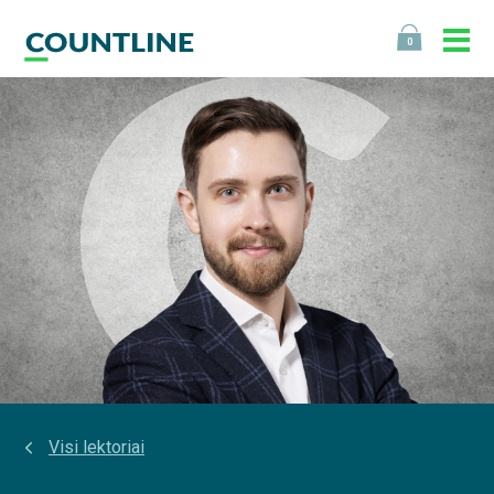
0
Visi lektoriai