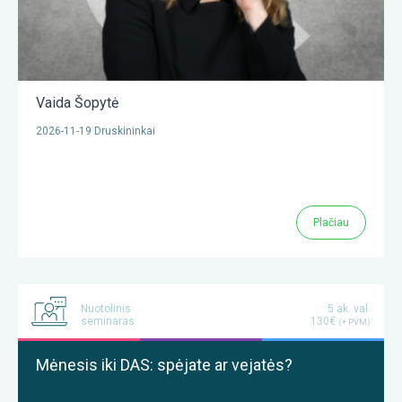
Vaida Šopytė
2026-11-19 Druskininkai
Plačiau
Nuotolinis
5 ak. val.
seminaras
130€
(+ PVM)
Mėnesis iki DAS: spėjate ar vejatės?