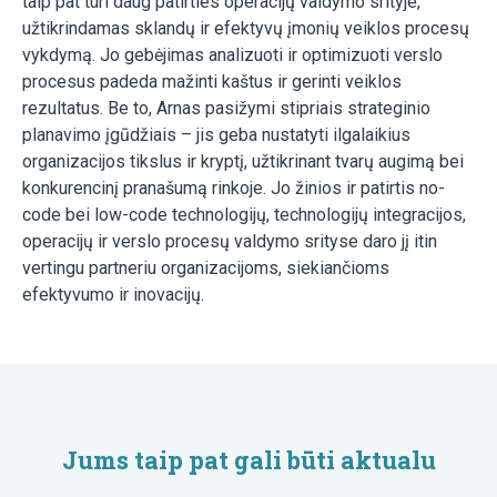
taip pat turi daug patirties operacijų valdymo srityje,
užtikrindamas sklandų ir efektyvų įmonių veiklos procesų
vykdymą. Jo gebėjimas analizuoti ir optimizuoti verslo
procesus padeda mažinti kaštus ir gerinti veiklos
rezultatus. Be to, Arnas pasižymi stipriais strateginio
planavimo įgūdžiais – jis geba nustatyti ilgalaikius
organizacijos tikslus ir kryptį, užtikrinant tvarų augimą bei
konkurencinį pranašumą rinkoje. Jo žinios ir patirtis no-
code bei low-code technologijų, technologijų integracijos,
operacijų ir verslo procesų valdymo srityse daro jį itin
vertingu partneriu organizacijoms, siekiančioms
efektyvumo ir inovacijų.
Jums taip pat gali būti aktualu