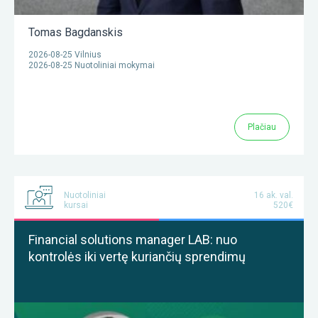
Tomas Bagdanskis
2026-08-25 Vilnius
2026-08-25 Nuotoliniai mokymai
Plačiau
Nuotoliniai
16 ak. val.
kursai
520€
Financial solutions manager LAB: nuo
kontrolės iki vertę kuriančių sprendimų