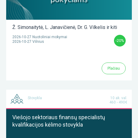
Ž. Simonaitytė
,
L. Janavičienė
,
Dr. G. Vilkelis
ir kiti
2026-10-27 Nuotoliniai mokymai
-20%
2026-10-27 Vilnius
Plačiau
Stovykla
10 ak. val.
460 - 490€
Viešojo sektoriaus finansų specialistų
kvalifikacijos kėlimo stovykla