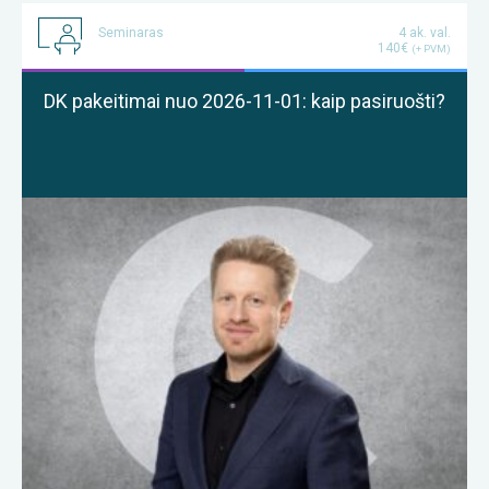
Seminaras
4 ak. val.
140€
(+ PVM)
DK pakeitimai nuo 2026-11-01: kaip pasiruošti?