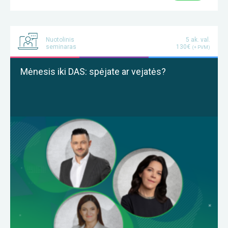
Nuotolinis
5 ak. val.
seminaras
130€
(+ PVM)
Mėnesis iki DAS: spėjate ar vejatės?