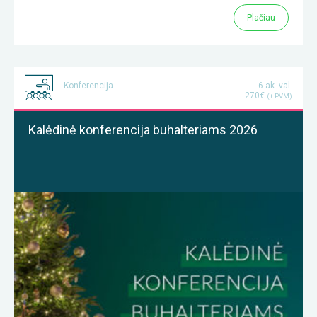
Plačiau
Konferencija
6 ak. val.
270€
(+ PVM)
Kalėdinė konferencija buhalteriams 2026