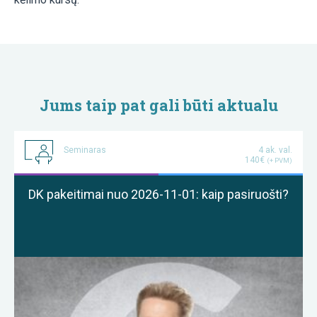
Jums taip pat gali būti aktualu
Seminaras
4 ak. val.
140€
(+ PVM)
DK pakeitimai nuo 2026-11-01: kaip pasiruošti?