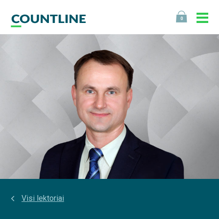
0
Visi lektoriai