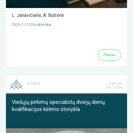
L. Janavičienė
,
A. Butrimė
2026-11-12 Druskininkai
Plačiau
Stovykla
9 ak. val.
395 - 425€
Viešųjų pirkimų specialistų dviejų dienų
kvalifikacijos kėlimo stovykla