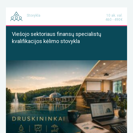
Stovykla
10 ak. val.
460 - 490€
Viešojo sektoriaus finansų specialistų
kvalifikacijos kėlimo stovykla