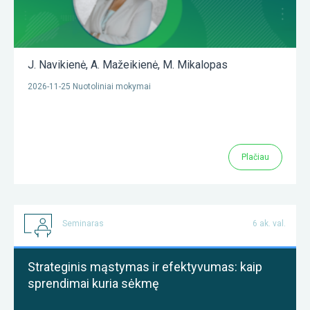
J. Navikienė
,
A. Mažeikienė
,
M. Mikalopas
2026-11-25 Nuotoliniai mokymai
Plačiau
Seminaras
6 ak. val.
Strateginis mąstymas ir efektyvumas: kaip
sprendimai kuria sėkmę