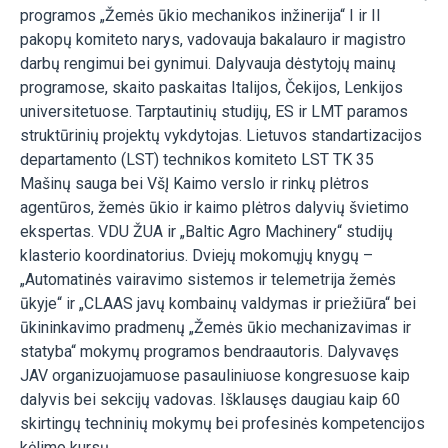
programos „Žemės ūkio mechanikos inžinerija“ I ir II
pakopų komiteto narys, vadovauja bakalauro ir magistro
darbų rengimui bei gynimui. Dalyvauja dėstytojų mainų
programose, skaito paskaitas Italijos, Čekijos, Lenkijos
universitetuose. Tarptautinių studijų, ES ir LMT paramos
struktūrinių projektų vykdytojas. Lietuvos standartizacijos
departamento (LST) technikos komiteto LST TK 35
Mašinų sauga bei VšĮ Kaimo verslo ir rinkų plėtros
agentūros, žemės ūkio ir kaimo plėtros dalyvių švietimo
ekspertas. VDU ŽUA ir „Baltic Agro Machinery“ studijų
klasterio koordinatorius. Dviejų mokomųjų knygų –
„Automatinės vairavimo sistemos ir telemetrija žemės
ūkyje“ ir „CLAAS javų kombainų valdymas ir priežiūra“ bei
ūkininkavimo pradmenų „Žemės ūkio mechanizavimas ir
statyba“ mokymų programos bendraautoris. Dalyvavęs
JAV organizuojamuose pasauliniuose kongresuose kaip
dalyvis bei sekcijų vadovas. Išklausęs daugiau kaip 60
skirtingų techninių mokymų bei profesinės kompetencijos
kėlimo kursų.