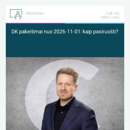
Seminaras
4 ak. val.
140€
(+ PVM)
DK pakeitimai nuo 2026-11-01: kaip pasiruošti?