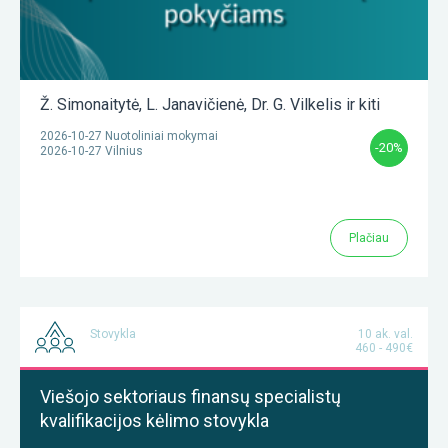
Ž. Simonaitytė
,
L. Janavičienė
,
Dr. G. Vilkelis
ir kiti
2026-10-27 Nuotoliniai mokymai
-20%
2026-10-27 Vilnius
Plačiau
Stovykla
10 ak. val.
460 - 490€
Viešojo sektoriaus finansų specialistų
kvalifikacijos kėlimo stovykla