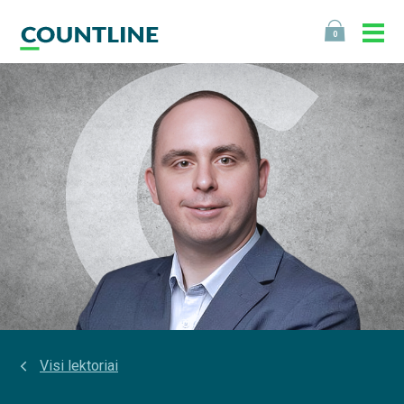
0
Visi lektoriai