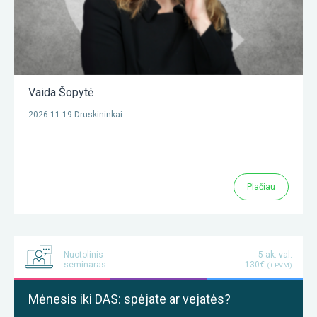
Vaida Šopytė
2026-11-19 Druskininkai
Plačiau
Nuotolinis
5 ak. val.
seminaras
130€
(+ PVM)
Mėnesis iki DAS: spėjate ar vejatės?