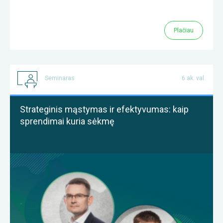
Plačiau
Seminaras
6 ak. val.
Strateginis mąstymas ir efektyvumas: kaip
sprendimai kuria sėkmę