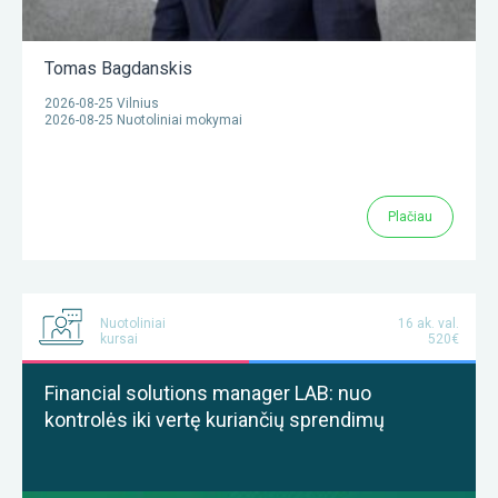
Tomas Bagdanskis
2026-08-25 Vilnius
2026-08-25 Nuotoliniai mokymai
Plačiau
Nuotoliniai
16 ak. val.
kursai
520€
Financial solutions manager LAB: nuo
kontrolės iki vertę kuriančių sprendimų