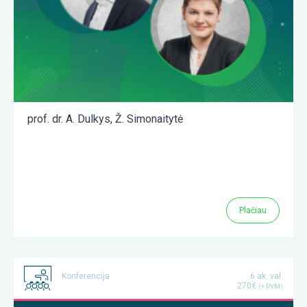
prof. dr. A. Dulkys
,
Ž. Simonaitytė
Plačiau
Konferencija
6 ak. val.
270€
(+ PVM)