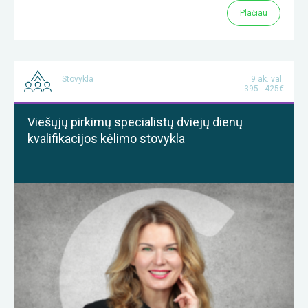
Plačiau
Stovykla
9 ak. val.
395 - 425€
Viešųjų pirkimų specialistų dviejų dienų
kvalifikacijos kėlimo stovykla